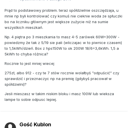
Prąd to podstawowy problem. teraz spółdzielnie oszczędzaja, u
mnie np byli kontrolować czy komuś nie cieknie woda ze spłuczki
bo na liczniku głównym jest większe zużycie niż na sumie
wszystkich mieszkań.
Np. 4 piętra po 3 mieszkania to masz 4-5 zarówek 60W=300W -
powiedzmy że tak z 5/19 sie pali (wliczajac w to piwnice czasem)
to 1,5kWh/dzień. Box z hps150W to ok 200W 18/6=3,6kWh. 1,5 a
5kWh to chyba różnica?
Rocznie to jest mniej wiecej
275zł, albo 912 - czy te 7 stów rocznie wolałbyś "odpuścić" czy
sprawdzić i przeznaczyc np na premię (gdybyś pracował w
spółdzielni)?
Jesli mieszasz w takim niskim bloku i masz 100W lub wieksza
lampe to sobie odpusc lepiej.
Gość Kublon