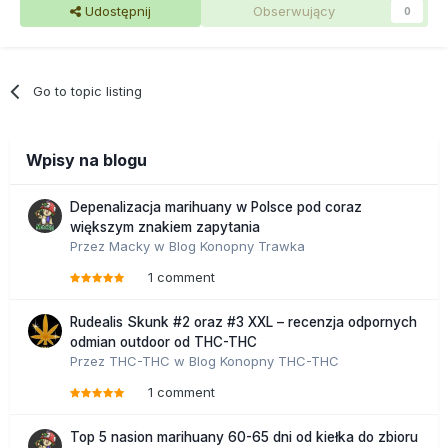
Udostępnij
Obserwujący
0
Go to topic listing
Wpisy na blogu
Depenalizacja marihuany w Polsce pod coraz
większym znakiem zapytania
Przez
Macky
w
Blog Konopny Trawka
1 comment
Rudealis Skunk #2 oraz #3 XXL – recenzja odpornych
odmian outdoor od THC-THC
Przez
THC-THC
w
Blog Konopny THC-THC
1 comment
Top 5 nasion marihuany 60-65 dni od kiełka do zbioru