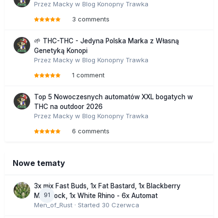
Przez
Macky
w
Blog Konopny Trawka
3 comments
🌱 THC-THC - Jedyna Polska Marka z Własną
Genetyką Konopi
Przez
Macky
w
Blog Konopny Trawka
1 comment
Top 5 Nowoczesnych automatów XXL bogatych w
THC na outdoor 2026
Przez
Macky
w
Blog Konopny Trawka
6 comments
Nowe tematy
3x mix Fast Buds, 1x Fat Bastard, 1x Blackberry
91
Moonrock, 1x White Rhino - 6x Automat
Men_of_Rust
· Started
30 Czerwca