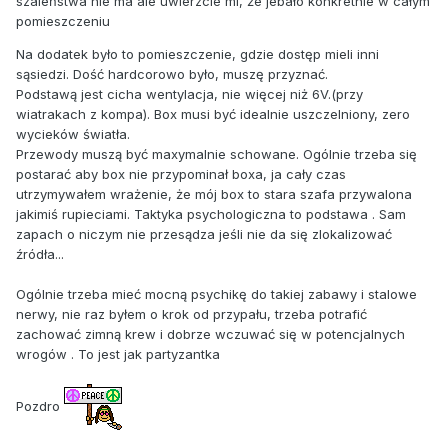
szaleństwa nie ma ale uwierzcie mi, że jebało konkretnie w całym
pomieszczeniu
Na dodatek było to pomieszczenie, gdzie dostęp mieli inni
sąsiedzi. Dość hardcorowo było, muszę przyznać.
Podstawą jest cicha wentylacja, nie więcej niż 6V.(przy
wiatrakach z kompa). Box musi być idealnie uszczelniony, zero
wycieków światła.
Przewody muszą być maxymalnie schowane. Ogólnie trzeba się
postarać aby box nie przypominał boxa, ja cały czas
utrzymywałem wrażenie, że mój box to stara szafa przywalona
jakimiś rupieciami. Taktyka psychologiczna to podstawa . Sam
zapach o niczym nie przesądza jeśli nie da się zlokalizować
źródła...
Ogólnie trzeba mieć mocną psychikę do takiej zabawy i stalowe
nerwy, nie raz byłem o krok od przypału, trzeba potrafić
zachować zimną krew i dobrze wczuwać się w potencjalnych
wrogów . To jest jak partyzantka
Pozdro