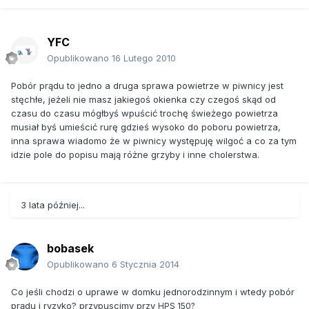
YFC
Opublikowano
16 Lutego 2010
Pobór prądu to jedno a druga sprawa powietrze w piwnicy jest
stęchłe, jeżeli nie masz jakiegoś okienka czy czegoś skąd od
czasu do czasu mógłbyś wpuścić trochę świeżego powietrza
musiał byś umieścić rurę gdzieś wysoko do poboru powietrza,
inna sprawa wiadomo że w piwnicy występuję wilgoć a co za tym
idzie pole do popisu mają różne grzyby i inne cholerstwa.
3 lata później...
bobasek
Opublikowano
6 Stycznia 2014
Co jeśli chodzi o uprawe w domku jednorodzinnym i wtedy pobór
prądu i ryzyko? przypuscimy przy
HPS 150?