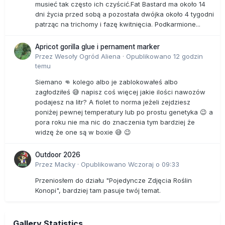
musieć tak często ich czyścić.Fat Bastard ma około 14
dni życia przed sobą a pozostała dwójka około 4 tygodni
patrząc na trichomy i fazę kwitnięcia. Podkarmione...
Apricot gorilla glue i pernament marker
Przez
Wesoły Ogród Aliena
·
Opublikowano
12 godzin
temu
Siemano 👊 kolego albo je zablokowałeś albo
zagłodziłeś 😅 napisz coś więcej jakie ilości nawozów
podajesz na litr? A fiolet to norma jeżeli zejdziesz
poniżej pewnej temperatury lub po prostu genetyka 😉 a
pora roku nie ma nic do znaczenia tym bardziej że
widzę że one są w boxie 😅 😉
Outdoor 2026
Przez
Macky
·
Opublikowano
Wczoraj o 09:33
Przeniosłem do działu "Pojedyncze Zdjęcia Roślin
Konopi", bardziej tam pasuje twój temat.
Gallery Statistics