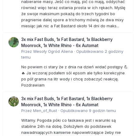
nabieranie masy. Jeść co mają, pić co mają, oddychać
również więc teraz ostania prosta w ich rękach. Myślę
że swoje maksimum pokażą do trzech tygodni bo
pragnienie dalej spore a trichomy mówią że dwa mixy
miesiąc jak nic a Fat Bastard około 14 dni do maks...
3x mix Fast Buds, 1x Fat Bastard, 1x Blackberry
Moonrock, 1x White Rhino - 6x Automat
Przez
Wesoły Ogród Aliena
·
Opublikowano
2 godziny
temu
No powiem ci stary że z dnia na dzień widać postępy 💪
🔥 Ja wczoraj podałem sól epsom ale tylko korekcyjne
po pół grama na litr wody i chcę zobaczyć reakcję.
Pozdrawiam
3x mix Fast Buds, 1x Fat Bastard, 1x Blackberry
Moonrock, 1x White Rhino - 6x Automat
Przez
Men_of_Rust
·
Opublikowano
9 godzin temu
Witamy. Pogoda póki co łaskawa jest i warunki są
stabilne 24h na dobę. Dołożyłem do podstawek
nawadniających kamienie napowietrzające żeby nie