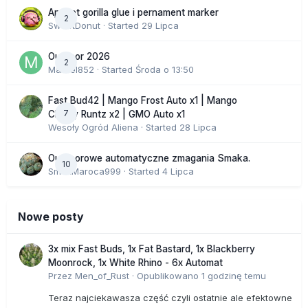
Apricot gorilla glue i pernament marker
2
SweetDonut
· Started
29 Lipca
Outdoor 2026
2
Marcel852
· Started
Środa o 13:50
Fast Bud42 | Mango Frost Auto x1 | Mango
7
Cherry Runtz x2 | GMO Auto x1
Wesoły Ogród Aliena
· Started
28 Lipca
Outdoorowe automatyczne zmagania Smaka.
10
SmakMaroca999
· Started
4 Lipca
Nowe posty
3x mix Fast Buds, 1x Fat Bastard, 1x Blackberry
Moonrock, 1x White Rhino - 6x Automat
Przez
Men_of_Rust
·
Opublikowano
1 godzinę temu
Teraz najciekawasza część czyli ostatnie ale efektowne