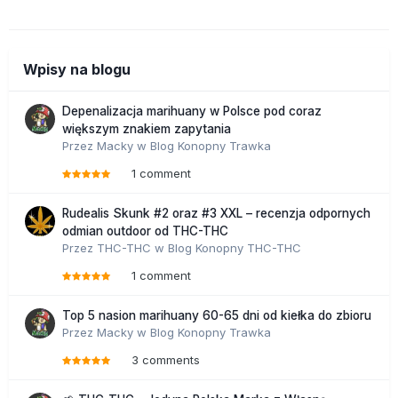
Wpisy na blogu
Depenalizacja marihuany w Polsce pod coraz
większym znakiem zapytania
Przez
Macky
w
Blog Konopny Trawka
1 comment
Rudealis Skunk #2 oraz #3 XXL – recenzja odpornych
odmian outdoor od THC-THC
Przez
THC-THC
w
Blog Konopny THC-THC
1 comment
Top 5 nasion marihuany 60-65 dni od kiełka do zbioru
Przez
Macky
w
Blog Konopny Trawka
3 comments