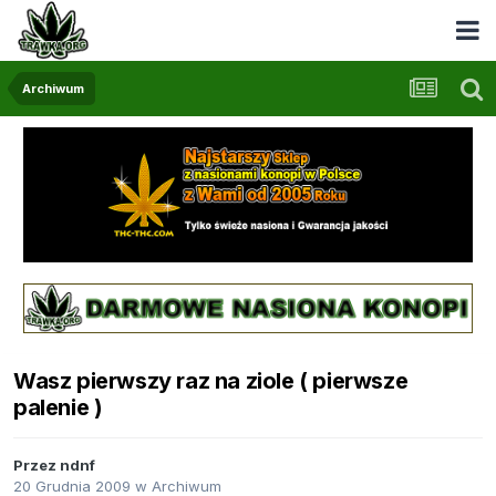
Archiwum
Wasz pierwszy raz na ziole ( pierwsze
palenie )
Przez
ndnf
20 Grudnia 2009
w
Archiwum