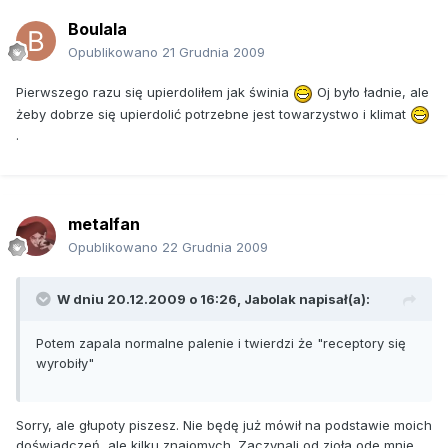
Boulala
Opublikowano
21 Grudnia 2009
Pierwszego razu się upierdoliłem jak świnia
Oj było ładnie, ale
żeby dobrze się upierdolić potrzebne jest towarzystwo i klimat
.
metalfan
Opublikowano
22 Grudnia 2009
W dniu 20.12.2009 o 16:26, Jabolak napisał(a):
Potem zapala normalne palenie i twierdzi że "receptory się
wyrobiły"
Sorry, ale głupoty piszesz. Nie będę już mówił na podstawie moich
doświadczeń, ale kilku znajomych. Zaczynali od zioła ode mnie,