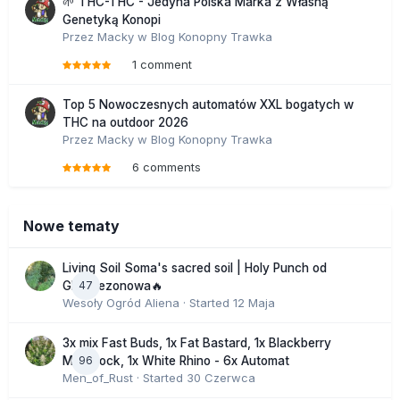
🌱 THC-THC - Jedyna Polska Marka z Własną
Genetyką Konopi
Przez
Macky
w
Blog Konopny Trawka
1 comment
Top 5 Nowoczesnych automatów XXL bogatych w
THC na outdoor 2026
Przez
Macky
w
Blog Konopny Trawka
6 comments
Nowe tematy
Living Soil Soma's sacred soil | Holy Punch od
47
GHS sezonowa🔥
Wesoły Ogród Aliena
· Started
12 Maja
3x mix Fast Buds, 1x Fat Bastard, 1x Blackberry
96
Moonrock, 1x White Rhino - 6x Automat
Men_of_Rust
· Started
30 Czerwca