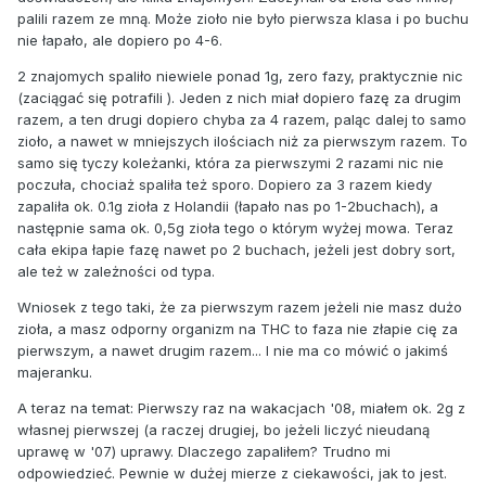
palili razem ze mną. Może zioło nie było pierwsza klasa i po buchu
nie łapało, ale dopiero po 4-6.
2 znajomych spaliło niewiele ponad 1g, zero fazy, praktycznie nic
(zaciągać się potrafili ). Jeden z nich miał dopiero fazę za drugim
razem, a ten drugi dopiero chyba za 4 razem, paląc dalej to samo
zioło, a nawet w mniejszych ilościach niż za pierwszym razem. To
samo się tyczy koleżanki, która za pierwszymi 2 razami nic nie
poczuła, chociaż spaliła też sporo. Dopiero za 3 razem kiedy
zapaliła ok. 0.1g zioła z Holandii (łapało nas po 1-2buchach), a
następnie sama ok. 0,5g zioła tego o którym wyżej mowa. Teraz
cała ekipa łapie fazę nawet po 2 buchach, jeżeli jest dobry sort,
ale też w zależności od typa.
Wniosek z tego taki, że za pierwszym razem jeżeli nie masz dużo
zioła, a masz odporny organizm na THC to faza nie złapie cię za
pierwszym, a nawet drugim razem... I nie ma co mówić o jakimś
majeranku.
A teraz na temat: Pierwszy raz na wakacjach '08, miałem ok. 2g z
własnej pierwszej (a raczej drugiej, bo jeżeli liczyć nieudaną
uprawę w '07) uprawy. Dlaczego zapaliłem? Trudno mi
odpowiedzieć. Pewnie w dużej mierze z ciekawości, jak to jest.