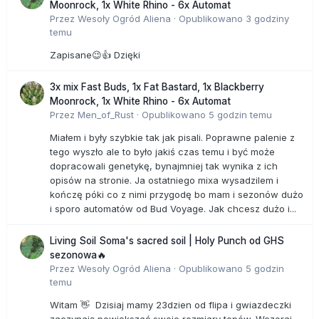
Moonrock, 1x White Rhino - 6x Automat
Przez
Wesoły Ogród Aliena
·
Opublikowano
3 godziny
temu
Zapisane😉👍 Dzięki
3x mix Fast Buds, 1x Fat Bastard, 1x Blackberry
Moonrock, 1x White Rhino - 6x Automat
Przez
Men_of_Rust
·
Opublikowano
5 godzin temu
Miałem i były szybkie tak jak pisali. Poprawne palenie z
tego wyszło ale to było jakiś czas temu i być może
dopracowali genetykę, bynajmniej tak wynika z ich
opisów na stronie. Ja ostatniego mixa wysadzilem i
kończę póki co z nimi przygodę bo mam i sezonów dużo
i sporo automatów od Bud Voyage. Jak chcesz dużo i...
Living Soil Soma's sacred soil | Holy Punch od GHS
sezonowa🔥
Przez
Wesoły Ogród Aliena
·
Opublikowano
5 godzin
temu
Witam 👋 Dzisiaj mamy 23dzien od flipa i gwiazdeczki