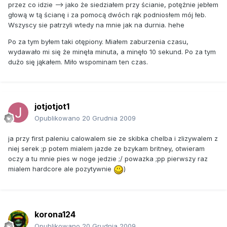
przez co idzie --> jako że siedziałem przy ścianie, potężnie jebłem
głową w tą ścianę i za pomocą dwóch rąk podniosłem mój łeb.
Wszyscy sie patrzyli wtedy na mnie jak na durnia. hehe
Po za tym byłem taki otępiony. Miałem zaburzenia czasu,
wydawało mi się że minęła minuta, a minęło 10 sekund. Po za tym
dużo się jąkałem. Miło wspominam ten czas.
jotjotjot1
Opublikowano
20 Grudnia 2009
ja przy first paleniu calowalem sie ze skibka chelba i zlizywalem z
niej serek ;p potem mialem jazde ze bzykam britney, otwieram
oczy a tu mnie pies w noge jedzie ;/ powazka ;pp pierwszy raz
mialem hardcore ale pozytywnie
)
korona124
Opublikowano
20 Grudnia 2009