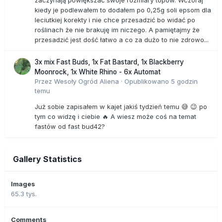
zaczynają powiększać swoje rozmiary topów. Wczoraj
kiedy je podlewałem to dodałem po 0,25g soli epsom dla
leciutkiej korekty i nie chce przesadzić bo widać po
roślinach że nie brakuję im niczego. A pamiętajmy że
przesadzić jest dość łatwo a co za dużo to nie zdrowo...
3x mix Fast Buds, 1x Fat Bastard, 1x Blackberry
Moonrock, 1x White Rhino - 6x Automat
Przez
Wesoły Ogród Aliena
·
Opublikowano
5 godzin
temu
Już sobie zapisałem w kajet jakiś tydzień temu 😅 😉 po
tym co widzę i ciebie 🔥 A wiesz może coś na temat
fastów od fast bud42?
Gallery Statistics
Images
65.3 tys.
Comments