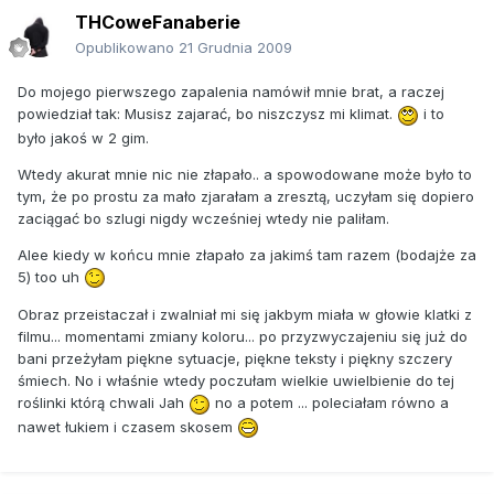
THCoweFanaberie
Opublikowano
21 Grudnia 2009
Do mojego pierwszego zapalenia namówił mnie brat, a raczej
powiedział tak: Musisz zajarać, bo niszczysz mi klimat.
i to
było jakoś w 2 gim.
Wtedy akurat mnie nic nie złapało.. a spowodowane może było to
tym, że po prostu za mało zjarałam a zresztą, uczyłam się dopiero
zaciągać bo szlugi nigdy wcześniej wtedy nie paliłam.
Alee kiedy w końcu mnie złapało za jakimś tam razem (bodajże za
5) too uh
Obraz przeistaczał i zwalniał mi się jakbym miała w głowie klatki z
filmu... momentami zmiany koloru... po przyzwyczajeniu się już do
bani przeżyłam piękne sytuacje, piękne teksty i piękny szczery
śmiech. No i właśnie wtedy poczułam wielkie uwielbienie do tej
roślinki którą chwali Jah
no a potem ... poleciałam równo a
nawet łukiem i czasem skosem