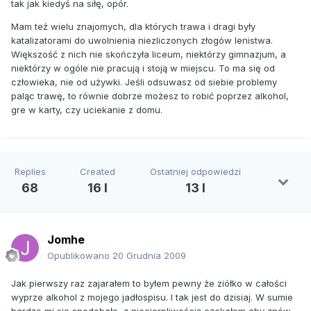
tak jak kiedyś na siłę, opór.
Mam też wielu znajomych, dla których trawa i dragi były
katalizatorami do uwolnienia niezliczonych złogów lenistwa.
Większość z nich nie skończyła liceum, niektórzy gimnazjum, a
niektórzy w ogóle nie pracują i stoją w miejscu. To ma się od
człowieka, nie od używki. Jeśli odsuwasz od siebie problemy
paląc trawę, to równie dobrze możesz to robić poprzez alkohol,
gre w karty, czy uciekanie z domu.
Replies
Created
Ostatniej odpowiedzi
68
16 l
13 l
Jomhe
Opublikowano
20 Grudnia 2009
Jak pierwszy raz zajarałem to byłem pewny że ziółko w całości
wyprze alkohol z mojego jadłospisu. I tak jest do dzisiaj. W sumie