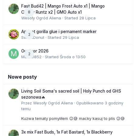
Fast Bud42 | Mango Frost Auto x1 | Mango
8
Cherry Runtz x2 | GMO Auto x1
Wesoły Ogród Aliena
· Started
28 Lipca
Apricot gorilla glue i pernament marker
2
SweetDonut
· Started
29 Lipca
Outdoor 2026
2
Marcel852
· Started
Środa o 13:50
Nowe posty
Living Soil Soma's sacred soil | Holy Punch od GHS
sezonowa🔥
Przez
Wesoły Ogród Aliena
·
Opublikowano
3 godziny
temu
Kuzwa tematy pomyliłem 😉😅 macky kasuj to plis 😉😅
3x mix Fast Buds, 1x Fat Bastard, 1x Blackberry