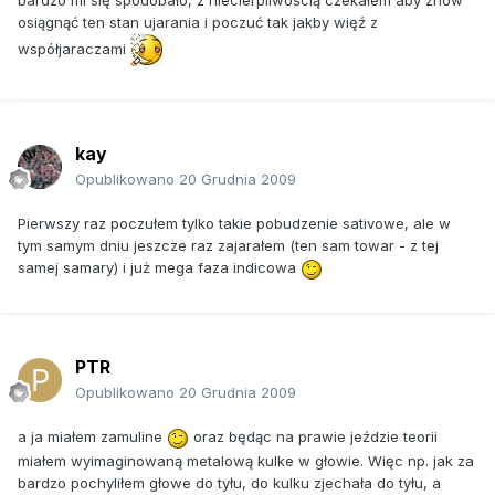
bardzo mi się spodobało, z niecierpliwością czekałem aby znów
osiągnąć ten stan ujarania i poczuć tak jakby więź z
współjaraczami
kay
Opublikowano
20 Grudnia 2009
Pierwszy raz poczułem tylko takie pobudzenie sativowe, ale w
tym samym dniu jeszcze raz zajarałem (ten sam towar - z tej
samej samary) i już mega faza indicowa
PTR
Opublikowano
20 Grudnia 2009
a ja miałem zamuline
oraz będąc na prawie jeździe teorii
miałem wyimaginowaną metalową kulke w głowie. Więc np. jak za
bardzo pochyliłem głowe do tyłu, do kulku zjechała do tyłu, a