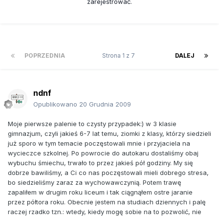
zarejestrować
.
POPRZEDNIA
Strona 1 z 7
DALEJ
ndnf
Opublikowano
20 Grudnia 2009
Moje pierwsze palenie to czysty przypadek:) w 3 klasie
gimnazjum, czyli jakieś 6-7 lat temu, ziomki z klasy, którzy siedzieli
już sporo w tym temacie poczęstowali mnie i przyjaciela na
wycieczce szkolnej. Po powrocie do autokaru dostaliśmy obaj
wybuchu śmiechu, trwało to przez jakieś pół godziny. My się
dobrze bawiliśmy, a Ci co nas poczęstowali mieli dobrego stresa,
bo siedzieliśmy zaraz za wychowawczynią. Potem trawę
zapaliłem w drugim roku liceum i tak ciągnąłem ostre jaranie
przez półtora roku. Obecnie jestem na studiach dziennych i palę
raczej rzadko tzn.: wtedy, kiedy mogę sobie na to pozwolić, nie