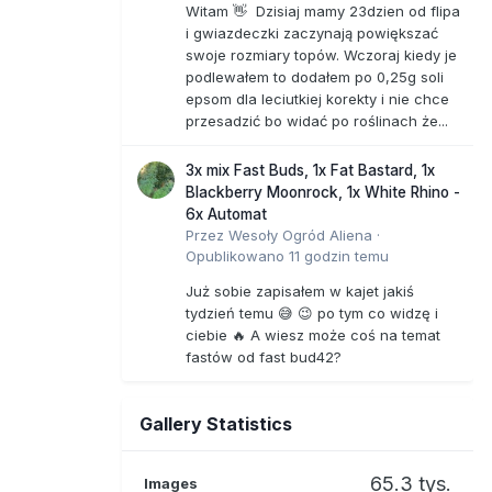
Witam 👋 Dzisiaj mamy 23dzien od flipa
i gwiazdeczki zaczynają powiększać
swoje rozmiary topów. Wczoraj kiedy je
podlewałem to dodałem po 0,25g soli
epsom dla leciutkiej korekty i nie chce
przesadzić bo widać po roślinach że...
3x mix Fast Buds, 1x Fat Bastard, 1x
Blackberry Moonrock, 1x White Rhino -
6x Automat
Przez
Wesoły Ogród Aliena
·
Opublikowano
11 godzin temu
Już sobie zapisałem w kajet jakiś
tydzień temu 😅 😉 po tym co widzę i
ciebie 🔥 A wiesz może coś na temat
fastów od fast bud42?
Gallery Statistics
65.3 tys.
Images