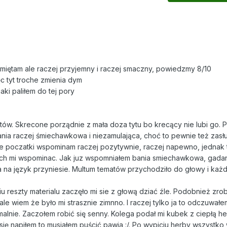
amiętam ale raczej przyjemny i raczej smaczny, powiedzmy 8/10
ięc tyt troche zmienia dym
aki paliłem do tej pory
intów. Skrecone porządnie z mała doza tytu bo krecący nie lubi go. P
 Bania raczej śmiechawkowa i niezamulająca, choć to pewnie też zasł
 poczatki wspominam raczej pozytywnie, raczej napewno, jednak 
rach mi wspominac. Jak juz wspomniałem bania smiechawkowa, gadan
na na język przyniesie. Multum tematów przychodziło do głowy i każd
iu reszty materialu zaczęło mi sie z głową dziać źle. Podobnież zrob
le wiem że było mi strasznie zimnno. I raczej tylko ja to odczuwałe
lnie. Zaczołem robić się senny. Kolega podał mi kubek z ciepłą her
 napiłem to musiałem puścić pawia :/. Po wypiciu herby wszystko 