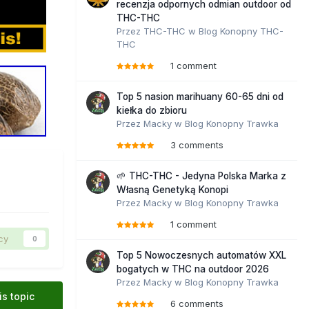
recenzja odpornych odmian outdoor od
THC-THC
Przez
THC-THC
w
Blog Konopny THC-
THC
1 comment
Top 5 nasion marihuany 60-65 dni od
kiełka do zbioru
Przez
Macky
w
Blog Konopny Trawka
3 comments
🌱 THC-THC - Jedyna Polska Marka z
Własną Genetyką Konopi
Przez
Macky
w
Blog Konopny Trawka
1 comment
cy
0
Top 5 Nowoczesnych automatów XXL
bogatych w THC na outdoor 2026
Przez
Macky
w
Blog Konopny Trawka
is topic
6 comments