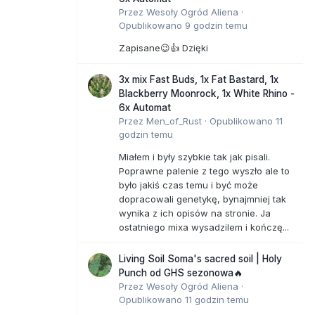
Przez
Wesoły Ogród Aliena
·
Opublikowano
9 godzin temu
Zapisane😉👍 Dzięki
3x mix Fast Buds, 1x Fat Bastard, 1x
Blackberry Moonrock, 1x White Rhino -
6x Automat
Przez
Men_of_Rust
·
Opublikowano
11
godzin temu
Miałem i były szybkie tak jak pisali.
Poprawne palenie z tego wyszło ale to
było jakiś czas temu i być może
dopracowali genetykę, bynajmniej tak
wynika z ich opisów na stronie. Ja
ostatniego mixa wysadzilem i kończę...
Living Soil Soma's sacred soil | Holy
Punch od GHS sezonowa🔥
Przez
Wesoły Ogród Aliena
·
Opublikowano
11 godzin temu