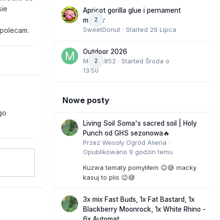
sie
Apricot gorilla glue i pernament
2
marker
SweetDonut
· Started
29 Lipca
 polecam.
Outdoor 2026
Marcel852
2
· Started
Środa o
13:50
Nowe posty
go
Living Soil Soma's sacred soil | Holy
Punch od GHS sezonowa🔥
Przez
Wesoły Ogród Aliena
·
Opublikowano
9 godzin temu
Kuzwa tematy pomyliłem 😉😅 macky
kasuj to plis 😉😅
3x mix Fast Buds, 1x Fat Bastard, 1x
Blackberry Moonrock, 1x White Rhino -
6x Automat