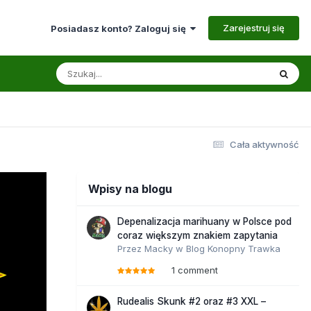
Zarejestruj się
Posiadasz konto? Zaloguj się
Cała aktywność
Wpisy na blogu
Depenalizacja marihuany w Polsce pod
coraz większym znakiem zapytania
Przez
Macky
w
Blog Konopny Trawka
1 comment
Rudealis Skunk #2 oraz #3 XXL –