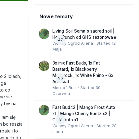
Nowe tematy
Living Soil Soma's sacred soil |
Holy Punch od GHS sezonowa🔥
47
Wesoły Ogród Aliena
· Started
12
Maja
3x mix Fast Buds, 1x Fat
Bastard, 1x Blackberry
Moonrock, 1x White Rhino - 6x
o 2 lolach,
96
Automat
uga
Men_of_Rust
· Started
30
to co
Czerwca
ie sie
y był na
Fast Bud42 | Mango Frost Auto
x1 | Mango Cherry Runtz x2 |
iłem się
8
GMO Auto x1
m bo reszta
Wesoły Ogród Aliena
· Started
28
bata i to
Lipca
wróciło do