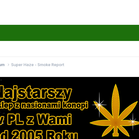
wum
Super Haze - Smoke Report