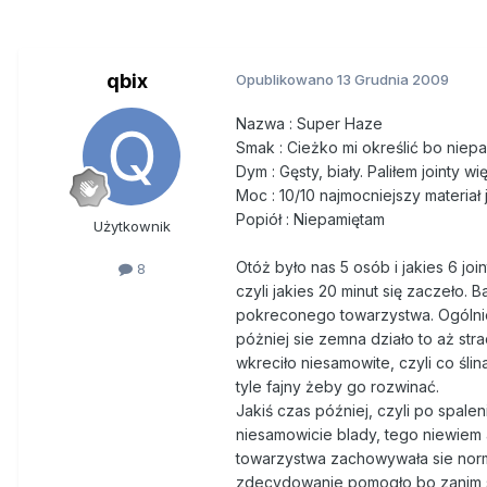
qbix
Opublikowano
13 Grudnia 2009
Nazwa : Super Haze
Smak : Cieżko mi określić bo niep
Dym : Gęsty, biały. Paliłem jointy w
Moc : 10/10 najmocniejszy materiał j
Popiół : Niepamiętam
Użytkownik
Otóż było nas 5 osób i jakies 6 jo
8
czyli jakies 20 minut się zaczeło.
pokreconego towarzystwa. Ogólnie
póżniej sie zemna działo to aż st
wkreciło niesamowite, czyli co śli
tyle fajny żeby go rozwinać.
Jakiś czas później, czyli po spalen
niesamowicie blady, tego niewiem a
towarzystwa zachowywała sie norma
zdecydowanie pomogło bo zanim się