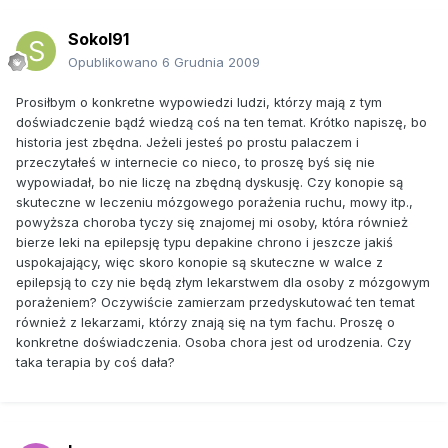
Sokol91
Opublikowano
6 Grudnia 2009
Prosiłbym o konkretne wypowiedzi ludzi, którzy mają z tym
doświadczenie bądź wiedzą coś na ten temat. Krótko napiszę, bo
historia jest zbędna. Jeżeli jesteś po prostu palaczem i
przeczytałeś w internecie co nieco, to proszę byś się nie
wypowiadał, bo nie liczę na zbędną dyskusję. Czy konopie są
skuteczne w leczeniu mózgowego porażenia ruchu, mowy itp.,
powyższa choroba tyczy się znajomej mi osoby, która również
bierze leki na epilepsję typu depakine chrono i jeszcze jakiś
uspokajający, więc skoro konopie są skuteczne w walce z
epilepsją to czy nie będą złym lekarstwem dla osoby z mózgowym
porażeniem? Oczywiście zamierzam przedyskutować ten temat
również z lekarzami, którzy znają się na tym fachu. Proszę o
konkretne doświadczenia. Osoba chora jest od urodzenia. Czy
taka terapia by coś dała?