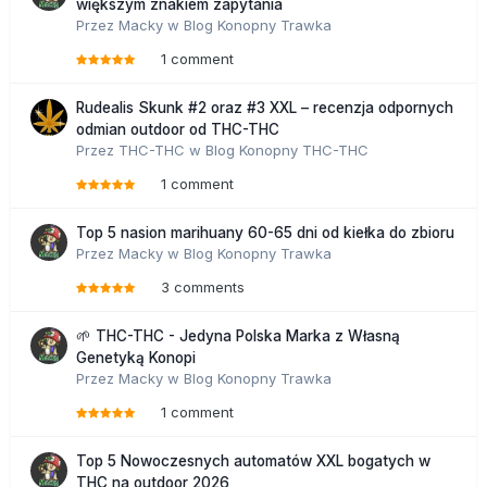
większym znakiem zapytania
Przez
Macky
w
Blog Konopny Trawka
1 comment
Rudealis Skunk #2 oraz #3 XXL – recenzja odpornych
odmian outdoor od THC-THC
Przez
THC-THC
w
Blog Konopny THC-THC
1 comment
Top 5 nasion marihuany 60-65 dni od kiełka do zbioru
Przez
Macky
w
Blog Konopny Trawka
3 comments
🌱 THC-THC - Jedyna Polska Marka z Własną
Genetyką Konopi
Przez
Macky
w
Blog Konopny Trawka
1 comment
Top 5 Nowoczesnych automatów XXL bogatych w
THC na outdoor 2026