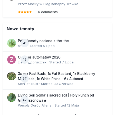
Przez
Macky
w
Blog Konopny Trawka
6 comments
Nowe tematy
Półautomaty nasiona z thc-thc
41
stix33
· Started
5 Lipca
Outdoor automatów 2026
19
zielony_porucznik
· Started
7 Lipca
3x mix Fast Buds, 1x Fat Bastard, 1x Blackberry
97
Moonrock, 1x White Rhino - 6x Automat
Men_of_Rust
· Started
30 Czerwca
Living Soil Soma's sacred soil | Holy Punch od
47
GHS sezonowa🔥
Wesoły Ogród Aliena
· Started
12 Maja