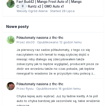
Fast Bud42 | Mango Frost Auto x1 | Mango
8
Cherry Runtz x2 | GMO Auto x1
Wesoły Ogród Aliena
· Started
28 Lipca
Nowe posty
Półautomaty nasiona z thc-thc
Przez
stix33
·
Opublikowano
12 godzin temu
Ja pierwszy raz sadze półautomaty, z tego co się
naczytalem na ich temat to mają szybciej dojść o
miesiąc niby dlatego się zdecydowałem także
zobaczymy jak to będzie wyglądać, producent pisze ze
zbiór we wrześniu także no czas pokaże, jak będzie
niewypał to wiadomo że w przyszłym roku polecę z...
Półautomaty nasiona z thc-thc
Przez
Rysiu
·
Opublikowano
16 godzin temu
Chyba lepiej auto wybrać. Juz by ładnie kwitły. A te pół
auto to chyba bardziej jak sezonówki są, takie wrażenie
odnoszę.