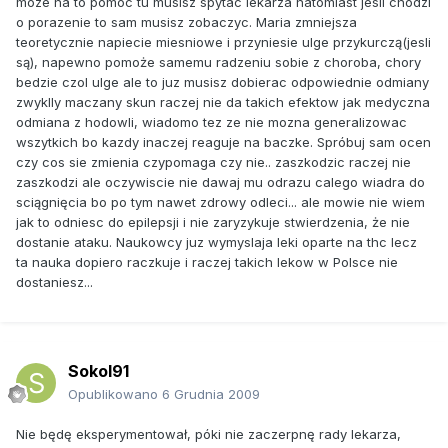
moze na to pomoc tu musisz spytac lekarza natomiast jesli chodzi
o porazenie to sam musisz zobaczyc. Maria zmniejsza
teoretycznie napiecie miesniowe i przyniesie ulge przykurczą(jesli
są), napewno pomoże samemu radzeniu sobie z choroba, chory
bedzie czol ulge ale to juz musisz dobierac odpowiednie odmiany
zwyklly maczany skun raczej nie da takich efektow jak medyczna
odmiana z hodowli, wiadomo tez ze nie mozna generalizowac
wszytkich bo kazdy inaczej reaguje na baczke. Spróbuj sam ocen
czy cos sie zmienia czypomaga czy nie.. zaszkodzic raczej nie
zaszkodzi ale oczywiscie nie dawaj mu odrazu calego wiadra do
sciągnięcia bo po tym nawet zdrowy odleci... ale mowie nie wiem
jak to odniesc do epilepsji i nie zaryzykuje stwierdzenia, że nie
dostanie ataku. Naukowcy juz wymyslaja leki oparte na thc lecz
ta nauka dopiero raczkuje i raczej takich lekow w Polsce nie
dostaniesz...
Sokol91
Opublikowano
6 Grudnia 2009
Nie będę eksperymentował, póki nie zaczerpnę rady lekarza,