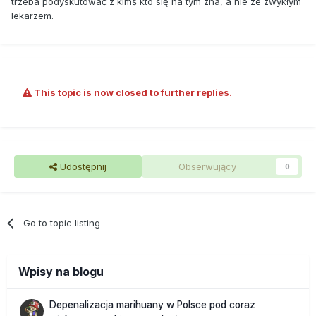
trzeba podyskutować z kimś kto się na tym zna, a nie ze zwykłym
lekarzem.
This topic is now closed to further replies.
Udostępnij
Obserwujący
0
Go to topic listing
Wpisy na blogu
Depenalizacja marihuany w Polsce pod coraz