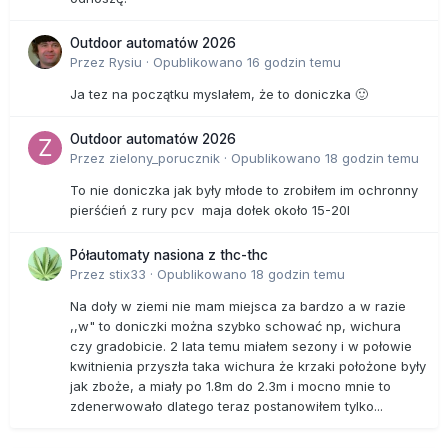
Outdoor automatów 2026
Przez
Rysiu
·
Opublikowano
16 godzin temu
Ja tez na początku myslałem, że to doniczka 🙂
Outdoor automatów 2026
Przez
zielony_porucznik
·
Opublikowano
18 godzin temu
To nie doniczka jak były młode to zrobiłem im ochronny
pierśćień z rury pcv maja dołek około 15-20l
Półautomaty nasiona z thc-thc
Przez
stix33
·
Opublikowano
18 godzin temu
Na doły w ziemi nie mam miejsca za bardzo a w razie
,,w" to doniczki można szybko schować np, wichura
czy gradobicie. 2 lata temu miałem sezony i w połowie
kwitnienia przyszła taka wichura że krzaki położone były
jak zboże, a miały po 1.8m do 2.3m i mocno mnie to
zdenerwowało dlatego teraz postanowiłem tylko...