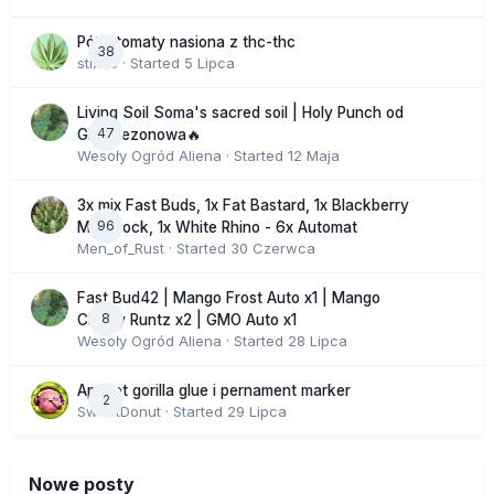
Półautomaty nasiona z thc-thc
38
stix33
· Started
5 Lipca
Living Soil Soma's sacred soil | Holy Punch od
47
GHS sezonowa🔥
Wesoły Ogród Aliena
· Started
12 Maja
3x mix Fast Buds, 1x Fat Bastard, 1x Blackberry
96
Moonrock, 1x White Rhino - 6x Automat
Men_of_Rust
· Started
30 Czerwca
Fast Bud42 | Mango Frost Auto x1 | Mango
8
Cherry Runtz x2 | GMO Auto x1
Wesoły Ogród Aliena
· Started
28 Lipca
Apricot gorilla glue i pernament marker
2
SweetDonut
· Started
29 Lipca
Nowe posty