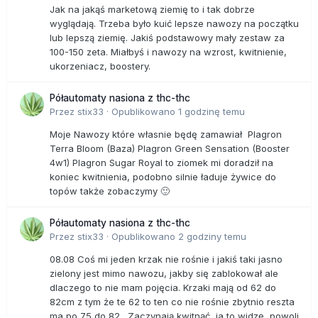
Jak na jakąś marketową ziemię to i tak dobrze
wyglądają. Trzeba było kuić lepsze nawozy na początku
lub lepszą ziemię. Jakiś podstawowy mały zestaw za
100-150 zeta. Miałbyś i nawozy na wzrost, kwitnienie,
ukorzeniacz, boostery.
Półautomaty nasiona z thc-thc
Przez
stix33
·
Opublikowano
1 godzinę temu
Moje Nawozy które własnie będę zamawiał Plagron
Terra Bloom (Baza) Plagron Green Sensation (Booster
4w1) Plagron Sugar Royal to ziomek mi doradził na
koniec kwitnienia, podobno silnie ładuje żywice do
topów także zobaczymy 🙂
Półautomaty nasiona z thc-thc
Przez
stix33
·
Opublikowano
2 godziny temu
08.08 Coś mi jeden krzak nie rośnie i jakiś taki jasno
zielony jest mimo nawozu, jakby się zablokował ale
dlaczego to nie mam pojęcia. Krzaki mają od 62 do
82cm z tym że te 62 to ten co nie rośnie zbytnio reszta
ma po 75 do 82. Zaczynają kwitnąć, ja to widzę, powoli