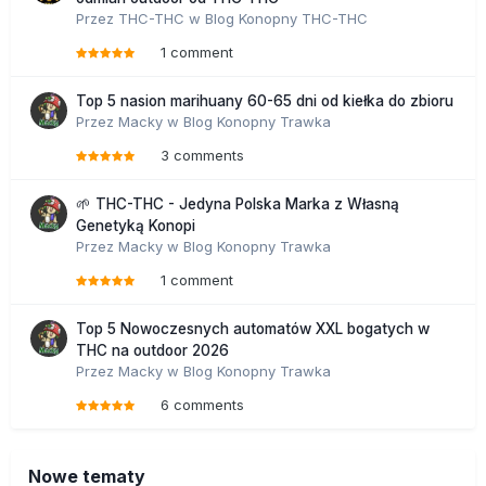
Przez
THC-THC
w
Blog Konopny THC-THC
1 comment
Top 5 nasion marihuany 60-65 dni od kiełka do zbioru
Przez
Macky
w
Blog Konopny Trawka
3 comments
🌱 THC-THC - Jedyna Polska Marka z Własną
Genetyką Konopi
Przez
Macky
w
Blog Konopny Trawka
1 comment
Top 5 Nowoczesnych automatów XXL bogatych w
THC na outdoor 2026
Przez
Macky
w
Blog Konopny Trawka
6 comments
Nowe tematy