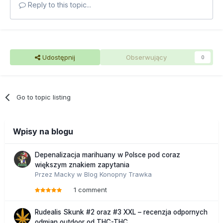
Reply to this topic...
Udostępnij
Obserwujący
0
Go to topic listing
Wpisy na blogu
Depenalizacja marihuany w Polsce pod coraz
większym znakiem zapytania
Przez
Macky
w
Blog Konopny Trawka
1 comment
Rudealis Skunk #2 oraz #3 XXL – recenzja odpornych
odmian outdoor od THC-THC