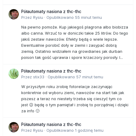
Półautomaty nasiona z thc-thc
Przez
Rysiu
·
Opublikowano
55 minut temu
Na pewno pomoże. Kup jakiegoś plagrona albo biobizza
albo canna. Wrzuć to w doniczki takie 25 litrów. Do tego
jakiś zestaw nawozów. Efekty będą o wiele lepsze.
Ewentualnie porobić doły w ziemii i zasypać dobrą
ziemią. Ostatnio widziałem na growdiaries jak durban
poison tak gość uprawia i spore krzaczory porosły. I...
Półautomaty nasiona z thc-thc
Przez
stix33
·
Opublikowano
57 minut temu
W przyszłym roku zrobię fotorelacje zaczynając
konkretnie od wyboru ziemi, nawozów na start tak jak
piszesz a teraz no niestety trzeba się cieszyć tym co
jest 😉 będę o tym pamiętał i zrobię to porządniej i dzięki
za info 🙂
Półautomaty nasiona z thc-thc
Przez
Rysiu
·
Opublikowano
1 godzinę temu