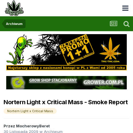
Archiwum
Nortern Light x Critical Mass - Smoke Report
Nortern Light x Critical Mass
Przez
MocherowyBeret
30 Listopada 2009
w
Archiwum