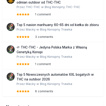
odmian outdoor od THC-THC
Przez
THC-THC
w
Blog Konopny THC-THC
1 comment
Top 5 nasion marihuany 60-65 dni od kiełka do zbioru
Przez
Macky
w
Blog Konopny Trawka
3 comments
🌱 THC-THC - Jedyna Polska Marka z Własną
Genetyką Konopi
Przez
Macky
w
Blog Konopny Trawka
1 comment
Top 5 Nowoczesnych automatów XXL bogatych w
THC na outdoor 2026
Przez
Macky
w
Blog Konopny Trawka
6 comments