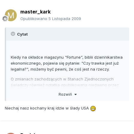
master_kark
Opublikowano
5 Listopada 2009
Cytat
Kiedy na okładce magazynu "Fortune", biblii dziennikarstwa
ekonomicznego, pojawia się pytanie: "Czy trawka jest już
legalna?", możemy być pewni, że coś jest na rzeczy.
O zmianach zachodzących w Stanach Zjednoczonych
świadczy również notatka opublikowana niedawno przez
Departament Sprawiedliwości. Urzędnicy administracji
Rozwiń
Baracka Obamy zapowiadają w niej, że nie będą już
przeprowadzali nalotów na apteki sprzedające marihuanę
Niechaj nasz kochany kraj idzie w ślady USA
dla celów medycznych zgodnie z prawem stanowym.
Nie był to symboliczny gest. Marihuana zażywana jako
środek leczniczy pomagający m.in. przy nudnościach po
chemioterapii, jaskrze czy wyniszczeniu organizmu