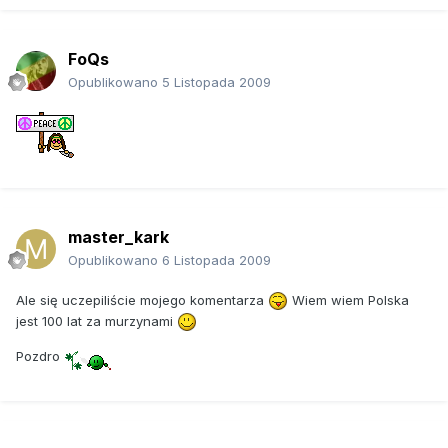
Los Angeles, można pomyśleć, że trawka już teraz jest tam
legalna. W mieście jest ponad 800 aptek sprzedających
marihuanę. W całej Kalifornii liczba takich punktów sięga 7
FoQs
tysięcy. To wielokrotnie więcej niż w Holandii.
Opublikowano
5 Listopada 2009
Zdobycie lekarskiego zalecenia do stosowania marihuany
jest łatwiejsze niż załatwienie ubezpieczenia zdrowotnego.
Wystarczy przejrzeć ogłoszenia w gazetach. Konsultacja
medyczna kosztuje 200 dolarów. Wśród aptek handlujących
gandzią są zarówno tanie sklepiki, jak też eleganckie salony.
Przedsiębiorcy, którzy chcieliby sprzedawać konopie dla
celów leczniczych, mogą wziąć udział w specjalnych
master_kark
seminariach.
Opublikowano
6 Listopada 2009
Stężenie THC, aktywnego składnika konopi indyjskich, jest
dziś wyższe niż w przeszłości. Jednak ponieważ nikt
Ale się uczepiliście mojego komentarza
Wiem wiem Polska
jeszcze nie przedawkował marihuany, trudno stwierdzić,
jest 100 lat za murzynami
czy to ma znaczenie. Oczywiście, jeśli ktoś cierpiał na
choroby psychiczne, eksperymenty na receptorach
Pozdro
kannabinoidowych w mózgu nie są najlepszym pomysłem.
Tyle że tacy ludzie w ogóle nie powinni brać żadnych
narkotyków ani pić alkoholu. Wiedzą o tym Amerykanie, dla
których palenie marihuany stało się niemalże rytuałem