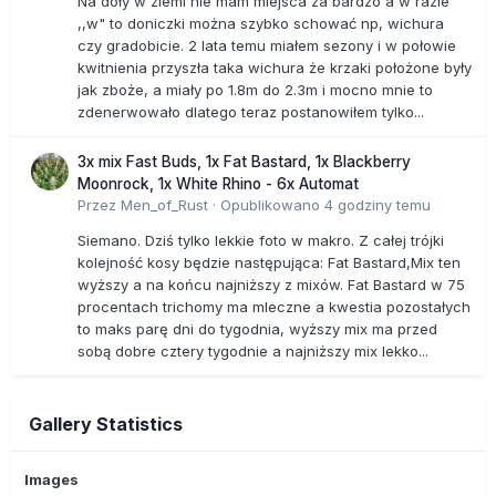
Na doły w ziemi nie mam miejsca za bardzo a w razie
,,w" to doniczki można szybko schować np, wichura
czy gradobicie. 2 lata temu miałem sezony i w połowie
kwitnienia przyszła taka wichura że krzaki położone były
jak zboże, a miały po 1.8m do 2.3m i mocno mnie to
zdenerwowało dlatego teraz postanowiłem tylko...
3x mix Fast Buds, 1x Fat Bastard, 1x Blackberry
Moonrock, 1x White Rhino - 6x Automat
Przez
Men_of_Rust
·
Opublikowano
4 godziny temu
Siemano. Dziś tylko lekkie foto w makro. Z całej trójki
kolejność kosy będzie następująca: Fat Bastard,Mix ten
wyższy a na końcu najniższy z mixów. Fat Bastard w 75
procentach trichomy ma mleczne a kwestia pozostałych
to maks parę dni do tygodnia, wyższy mix ma przed
sobą dobre cztery tygodnie a najniższy mix lekko...
Gallery Statistics
Images