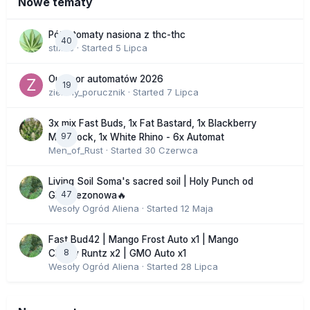
Nowe tematy
Półautomaty nasiona z thc-thc
40
stix33
· Started
5 Lipca
Outdoor automatów 2026
19
zielony_porucznik
· Started
7 Lipca
3x mix Fast Buds, 1x Fat Bastard, 1x Blackberry
97
Moonrock, 1x White Rhino - 6x Automat
Men_of_Rust
· Started
30 Czerwca
Living Soil Soma's sacred soil | Holy Punch od
47
GHS sezonowa🔥
Wesoły Ogród Aliena
· Started
12 Maja
Fast Bud42 | Mango Frost Auto x1 | Mango
8
Cherry Runtz x2 | GMO Auto x1
Wesoły Ogród Aliena
· Started
28 Lipca