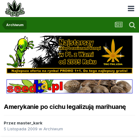
Archiwum
Amerykanie po cichu legalizują marihuanę
Przez
master_kark
5 Listopada 2009
w
Archiwum