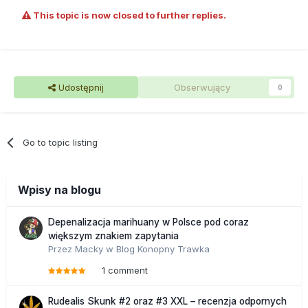
przejścia na większości uczelni.
This topic is now closed to further replies.
Udostępnij
Obserwujący
0
Go to topic listing
Wpisy na blogu
Depenalizacja marihuany w Polsce pod coraz
większym znakiem zapytania
Przez
Macky
w
Blog Konopny Trawka
1 comment
Rudealis Skunk #2 oraz #3 XXL – recenzja odpornych