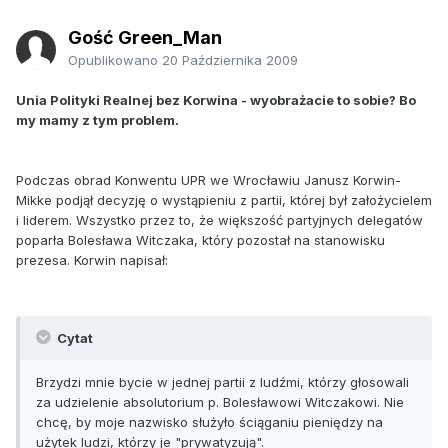
Gość Green_Man
Opublikowano
20 Października 2009
Unia Polityki Realnej bez Korwina - wyobrażacie to sobie? Bo
my mamy z tym problem.
Podczas obrad Konwentu UPR we Wrocławiu Janusz Korwin-
Mikke podjął decyzję o wystąpieniu z partii, której był założycielem
i liderem. Wszystko przez to, że większość partyjnych delegatów
poparła Bolesława Witczaka, który pozostał na stanowisku
prezesa. Korwin napisał:
Cytat
Brzydzi mnie bycie w jednej partii z ludźmi, którzy głosowali
za udzielenie absolutorium p. Bolesławowi Witczakowi. Nie
chcę, by moje nazwisko służyło ściąganiu pieniędzy na
użytek ludzi, którzy je "prywatyzują".