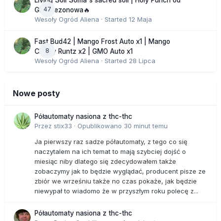
frustracji. Bo przez dwadzieścia lat działalności partyjnej
47
GHS sezonowa🔥
sukcesów Pan nie odniósł.
Wesoły Ogród Aliena
· Started
12 Maja
Od siedmiu lat nie angażuję się w działalność partii,
zajmowałem się głównie publicystyką. Jak widać, skutki dla
Fast Bud42 | Mango Frost Auto x1 | Mango
UPR są złe. Wracam więc do polityki.
8
Cherry Runtz x2 | GMO Auto x1
Wesoły Ogród Aliena
· Started
28 Lipca
Nawołuje Pan członków UPR, by przechodzili do Pana?
Inaczej: ogłosiłem powstanie PJKM i czekam na zgłoszenia.
Przeszły do mnie już dwa okręgi UPR i dostałem 140
Nowe posty
zgłoszeń w ciągu kilkunastu godzin.
A może Pana poglądy są tak mniejszościowe, że jest Pan
Półautomaty nasiona z thc-thc
skazany na margines?
Przez
stix33
·
Opublikowano
30 minut temu
Tak, wiem to od dawna. Moje poglądy mogą trafić do
Ja pierwszy raz sadze półautomaty, z tego co się
najwyżej 15 procent społeczeństwa. Bo reszta chce mieć
naczytalem na ich temat to mają szybciej dojść o
socjalizm w postaci opieki społecznej i innych tego typu
miesiąc niby dlatego się zdecydowałem także
wymysłów. Ale o te piętnaście procent też się warto bić i
zobaczymy jak to będzie wyglądać, producent pisze ze
starać je zagospodarować, dać im prawdziwą ofertę.
zbiór we wrześniu także no czas pokaże, jak będzie
Oczywiście reżimowa telewizja robi co może, żeby ludzie o
niewypał to wiadomo że w przyszłym roku polecę z...
nas nie wiedzieli.
W jakimś sensie, z własnego punktu widzenia, robi słusznie,
bo wiadomo, że gdybyśmy objeli władzę, natychmiast
Półautomaty nasiona z thc-thc