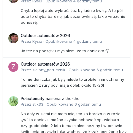
byśmy ją sprywatyzowali. Więc nas nie pokazują.
Przez
Rysiu
·
Opublikowano
4 godziny temu
Chyba lepiej auto wybrać. Juz by ładnie kwitły. A te pół
Gdyby pokazali, co by Pan Polakom powiedział?
auto to chyba bardziej jak sezonówki są, takie wrażenie
Prostą rzecz: chcemy wrócić do normalności. Walczę o to
odnoszę.
nie z powodów osobistych, bo mnie w socjalizmie jest
dobrze. Daję sobie radę, potrafię załatwić u państwowego
Outdoor automatów 2026
lekarza znacznie więcej niż przeciętny Kowalski. Więc nie
Przez
Rysiu
·
Opublikowano
4 godziny temu
działam w interesie osobistym, ale ogółu. Bo jak skończymy
z socjalizmem, to wszystkim będzie dużo lepiej.
Ja tez na początku myslałem, że to doniczka 🙂
Nie przychodzi Panu na myśl, że może wyraża Pan te
Outdoor automatów 2026
poglądy mało poważnie? Że choćby porównanie obowiązku
Przez
zielony_porucznik
·
Opublikowano
6 godzin temu
zapinania pasów z systemami totalitarnymi to kpina ze
zdrowego rozsądku.
To nie doniczka jak były młode to zrobiłem im ochronny
Jaka kpina? Za Stalina pod tym względem było lepiej, nie
pierśćień z rury pcv maja dołek około 15-20l
było obowiązku zapinania pasów. O co panu chodzi?
Półautomaty nasiona z thc-thc
O grzech przesady.
Przez
stix33
·
Opublikowano
6 godzin temu
Proszę pana, jeżeli choć raz uznam, że urzędnik
państwowy lepiej ode mnie wie, co jest dla mnie dobre, to
Na doły w ziemi nie mam miejsca za bardzo a w razie
droga do totalitaryzmu jest otwarta. To kwestia zasad: czy ja
,,w" to doniczki można szybko schować np, wichura
wiem lepiej, co jest dla mnie dobre, czy państwo? Jeśli
czy gradobicie. 2 lata temu miałem sezony i w połowie
wybieramy to drugie, to pojawia się przymus chodzenia na
kwitnienia przyszła taka wichura że krzaki położone były