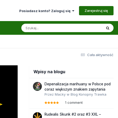
Zarejestruj się
Posiadasz konto? Zaloguj się
Cała aktywność
Wpisy na blogu
Depenalizacja marihuany w Polsce pod
coraz większym znakiem zapytania
Przez
Macky
w
Blog Konopny Trawka
1 comment
Rudealis Skunk #2 oraz #3 XXL –