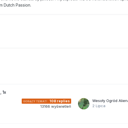
m Dutch Passion.
, 1x
Wesoły Ogród Alien
108
replies
2 Lipca
13166
wyświetleń