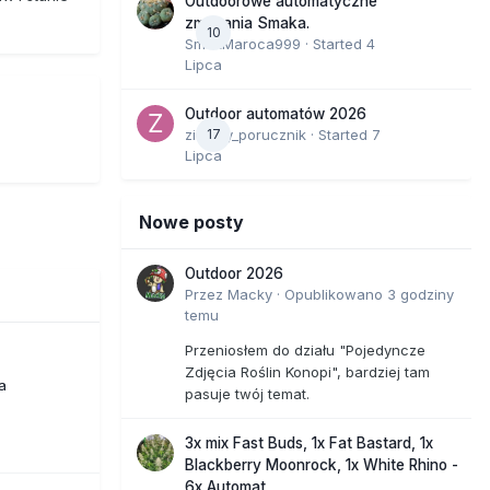
Outdoorowe automatyczne
zmagania Smaka.
10
SmakMaroca999
· Started
4
Lipca
Outdoor automatów 2026
zielony_porucznik
17
· Started
7
Lipca
Nowe posty
Outdoor 2026
Przez
Macky
·
Opublikowano
3 godziny
temu
Przeniosłem do działu "Pojedyncze
Zdjęcia Roślin Konopi", bardziej tam
a
pasuje twój temat.
3x mix Fast Buds, 1x Fat Bastard, 1x
Blackberry Moonrock, 1x White Rhino -
6x Automat