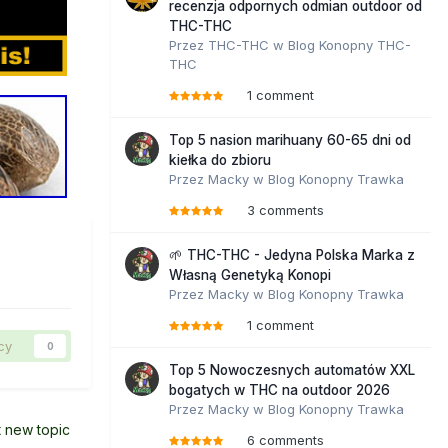
recenzja odpornych odmian outdoor od
THC-THC
Przez
THC-THC
w
Blog Konopny THC-
THC
1 comment
Top 5 nasion marihuany 60-65 dni od
kiełka do zbioru
Przez
Macky
w
Blog Konopny Trawka
3 comments
🌱 THC-THC - Jedyna Polska Marka z
Własną Genetyką Konopi
Przez
Macky
w
Blog Konopny Trawka
1 comment
cy
0
Top 5 Nowoczesnych automatów XXL
bogatych w THC na outdoor 2026
Przez
Macky
w
Blog Konopny Trawka
t new topic
6 comments