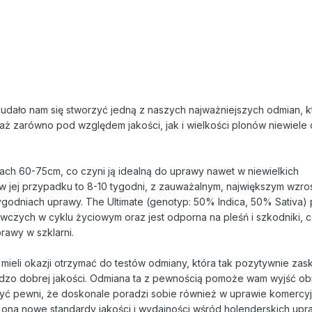
udało nam się stworzyć jedną z naszych najważniejszych odmian, k
aż zarówno pod względem jakości, jak i wielkości plonów niewiele
ach 60-75cm, co czyni ją idealną do uprawy nawet w niewielkich
w jej przypadku to 8-10 tygodni, z zauważalnym, największym wzro
godniach uprawy. The Ultimate (genotyp: 50% Indica, 50% Sativa) p
ywczych w cyklu życiowym oraz jest odporna na pleśń i szkodniki, c
rawy w szklarni.
mieli okazji otrzymać do testów odmiany, która tak pozytywnie za
dzo dobrej jakości. Odmiana ta z pewnością pomoże wam wyjść ob
yć pewni, że doskonale poradzi sobie również w uprawie komercyj
ona nowe standardy jakości i wydajności wśród holenderskich upra