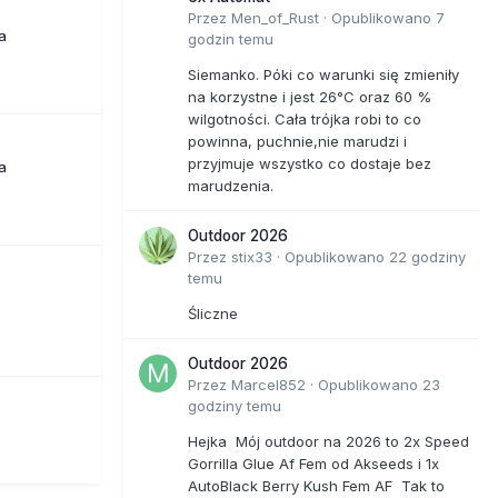
Przez
Men_of_Rust
·
Opublikowano
7
a
godzin temu
Siemanko. Póki co warunki się zmieniły
na korzystne i jest 26°C oraz 60 %
wilgotności. Cała trójka robi to co
powinna, puchnie,nie marudzi i
przyjmuje wszystko co dostaje bez
a
marudzenia.
Outdoor 2026
Przez
stix33
·
Opublikowano
22 godziny
temu
Śliczne
Outdoor 2026
Przez
Marcel852
·
Opublikowano
23
godziny temu
Hejka Mój outdoor na 2026 to 2x Speed
Gorrilla Glue Af Fem od Akseeds i 1x
AutoBlack Berry Kush Fem AF Tak to