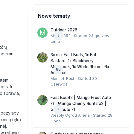
Nowe tematy
Outdoor 2026
Marcel852
2
· Started
23 godziny
temu
tórą
 odmian
3x mix Fast Buds, 1x Fat
Bastard, 1x Blackberry
Moonrock, 1x White Rhino - 6x
88
Automat
Men_of_Rust
· Started
30
stem
Czerwca
otrafi
o sprawia,
Fast Bud42 | Mango Frost Auto
x1 | Mango Cherry Runtz x2 |
7
GMO Auto x1
skoczyłaby
Wesoły Ogród Aliena
· Started
28
ronną ręką
Lipca
nej.
w i stanie