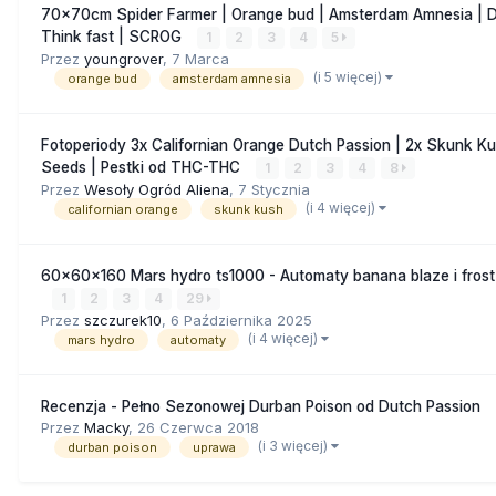
70x70cm Spider Farmer | Orange bud | Amsterdam Amnesia | D
Think fast | SCROG
1
2
3
4
5
Przez
youngrover
,
7 Marca
(i 5 więcej)
orange bud
amsterdam amnesia
Fotoperiody 3x Californian Orange Dutch Passion | 2x Skunk K
Seeds | Pestki od THC-THC
1
2
3
4
8
Przez
Wesoły Ogród Aliena
,
7 Stycznia
(i 4 więcej)
californian orange
skunk kush
60x60x160 Mars hydro ts1000 - Automaty banana blaze i frost g
1
2
3
4
29
Przez
szczurek10
,
6 Października 2025
(i 4 więcej)
mars hydro
automaty
Recenzja - Pełno Sezonowej Durban Poison od Dutch Passion
Przez
Macky
,
26 Czerwca 2018
(i 3 więcej)
durban poison
uprawa