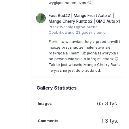
wygląda na ten czas 🙂
Fast Bud42 | Mango Frost Auto x1 |
Mango Cherry Runtz x2 | GMO Auto x1
Przez
Wesoły Ogród Aliena
·
Opublikowano
23 godziny temu
Elo👊 i tu wstawiam foty z przed chwili i
muszę przyznać że maleństwa się
rozkręcają i mam już jedną faworytkę i
na pewno widzicie o którą mi chodzi😉.
Tak to jest właśnie Mango Cherry Runtz
i wyraźnie jest do przodu od...
Gallery Statistics
65.3 tys.
Images
1.3 tys.
Comments