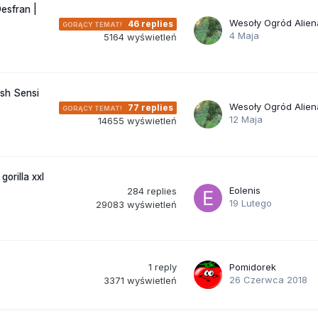
esfran |
Wesoły Ogród Alien
46
replies
4 Maja
5164
wyświetleń
ush Sensi
Wesoły Ogród Alien
77
replies
12 Maja
14655
wyświetleń
orilla xxl
Eolenis
284
replies
19 Lutego
29083
wyświetleń
1
reply
Pomidorek
26 Czerwca 2018
3371
wyświetleń