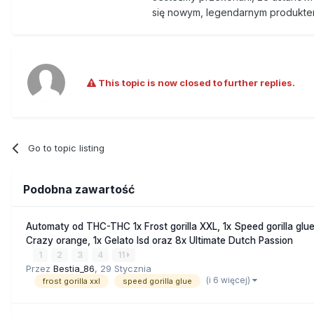
się nowym, legendarnym produkte
This topic is now closed to further replies.
Go to topic listing
Podobna zawartość
Automaty od THC-THC 1x Frost gorilla XXL, 1x Speed gorilla glue
Crazy orange, 1x Gelato lsd oraz 8x Ultimate Dutch Passion
1
2
3
4
11
Przez
Bestia_86
,
29 Stycznia
(i 6 więcej)
frost gorilla xxl
speed gorilla glue