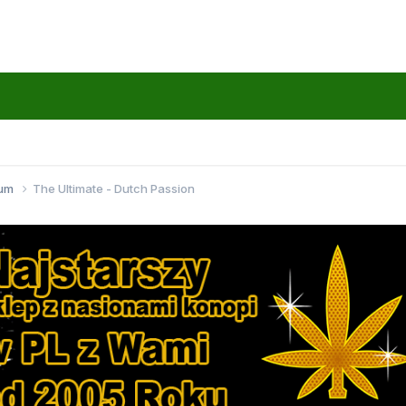
wum
The Ultimate - Dutch Passion