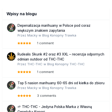
Wpisy na blogu
Depenalizacja marihuany w Polsce pod coraz
większym znakiem zapytania
Przez
Macky
w
Blog Konopny Trawka
1 comment
Rudealis Skunk #2 oraz #3 XXL – recenzja odpornych
odmian outdoor od THC-THC
Przez
THC-THC
w
Blog Konopny THC-THC
1 comment
Top 5 nasion marihuany 60-65 dni od kiełka do zbioru
Przez
Macky
w
Blog Konopny Trawka
3 comments
🌱 THC-THC - Jedyna Polska Marka z Własną
Genetyką Konopi