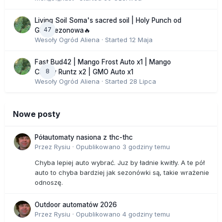
Living Soil Soma's sacred soil | Holy Punch od
47
GHS sezonowa🔥
Wesoły Ogród Aliena
· Started
12 Maja
Fast Bud42 | Mango Frost Auto x1 | Mango
8
Cherry Runtz x2 | GMO Auto x1
Wesoły Ogród Aliena
· Started
28 Lipca
Nowe posty
Półautomaty nasiona z thc-thc
Przez
Rysiu
·
Opublikowano
3 godziny temu
Chyba lepiej auto wybrać. Juz by ładnie kwitły. A te pół
auto to chyba bardziej jak sezonówki są, takie wrażenie
odnoszę.
Outdoor automatów 2026
Przez
Rysiu
·
Opublikowano
4 godziny temu