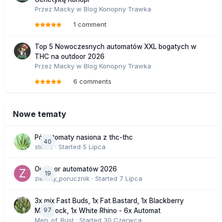
Przez
Macky
w
Blog Konopny Trawka
1 comment
Top 5 Nowoczesnych automatów XXL bogatych w
THC na outdoor 2026
Przez
Macky
w
Blog Konopny Trawka
6 comments
Nowe tematy
Półautomaty nasiona z thc-thc
40
stix33
· Started
5 Lipca
Outdoor automatów 2026
19
zielony_porucznik
· Started
7 Lipca
3x mix Fast Buds, 1x Fat Bastard, 1x Blackberry
97
Moonrock, 1x White Rhino - 6x Automat
Men_of_Rust
· Started
30 Czerwca