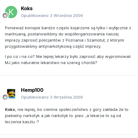
jako rośliny alternatywnej w rolnictwie, która może
Koks
zastępować inne popularne uprawy.
Opublikowano
3 Września 2009
Ponieważ konopie bardzo często kojarzone są tylko i
wyłącznie z marihuaną, postanowiliśmy do
Ponieważ konopie bardzo często kojarzone są tylko i wyłącznie z
współorganizowania naszej imprezy zaprosić policjantów z
marihuaną, postanowiliśmy do współorganizowania naszej
Poznania i Szamotuł, z którymi przygotowaliśmy
imprezy zaprosić policjantów z Poznania i Szamotuł, z którymi
antynarkotykową część imprezy. Imprezie towarzyszyć
przygotowaliśmy antynarkotykową część imprezy.
będzie cała masa atrakcji: pokazy tańca towarzyskiego,
inscenizacje walk wojów, pokazy jeździeckie, a także pokaz
I po co i na co? Nie lepiej lekarzy było zaprosić aby wypromowali
mody ekologicznej. Całość zakończy widowiskowy pokaz
MJ jako naturalne lekarstwo na szereg chorób?
tańca z ogniem.
Oprócz tych atrakcji podczas imprezy odbędą się wykłady
popularno-naukowe o wykorzystaniu konopi w
budownictwie – prowadzone przez firmę STEICO S.A., oraz
Hemp100
o zastosowaniu konopi w przemyśle włókienniczym,
Opublikowano
3 Września 2009
spożywczym i farmaceutycznym – prowadzone przez
Instytut Włókien Naturalnych i Roślin Zielarskich.
Koks
, nie lepiej, bo ciemne społeczeństwo z gory zakłada że to
piekielny narkotyk a jak narkotyk to :pies: ,a lekarze to są od
leczenia kaszlu :?