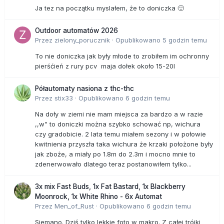
Ja tez na początku myslałem, że to doniczka 🙂
Outdoor automatów 2026
Przez
zielony_porucznik
·
Opublikowano
5 godzin temu
To nie doniczka jak były młode to zrobiłem im ochronny
pierśćień z rury pcv maja dołek około 15-20l
Półautomaty nasiona z thc-thc
Przez
stix33
·
Opublikowano
6 godzin temu
Na doły w ziemi nie mam miejsca za bardzo a w razie
,,w" to doniczki można szybko schować np, wichura
czy gradobicie. 2 lata temu miałem sezony i w połowie
kwitnienia przyszła taka wichura że krzaki położone były
jak zboże, a miały po 1.8m do 2.3m i mocno mnie to
zdenerwowało dlatego teraz postanowiłem tylko...
3x mix Fast Buds, 1x Fat Bastard, 1x Blackberry
Moonrock, 1x White Rhino - 6x Automat
Przez
Men_of_Rust
·
Opublikowano
6 godzin temu
Siemano. Dziś tylko lekkie foto w makro. Z całej trójki