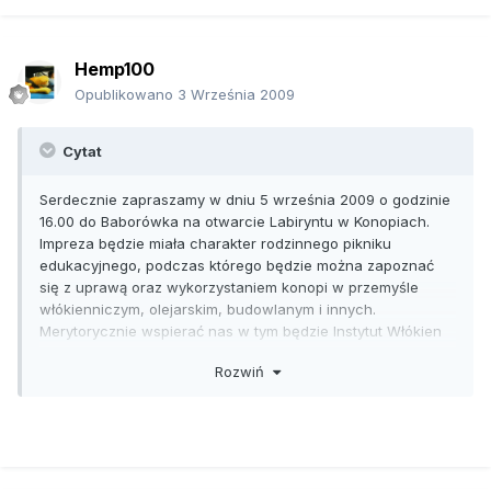
Hemp100
Opublikowano
3 Września 2009
Cytat
Serdecznie zapraszamy w dniu 5 września 2009 o godzinie
16.00 do Baborówka na otwarcie Labiryntu w Konopiach.
Impreza będzie miała charakter rodzinnego pikniku
edukacyjnego, podczas którego będzie można zapoznać
się z uprawą oraz wykorzystaniem konopi w przemyśle
włókienniczym, olejarskim, budowlanym i innych.
Merytorycznie wspierać nas w tym będzie Instytut Włókien
Naturalnych i Roślin Zielarskich poznańskiego Uniwersytetu
Rozwiń
Przyrodniczego oraz firma STEICO S.A. Labirynt zajmuje
areał ok. 2 ha. Będzie formą zabawy i atrakcją dla szerokiej
rzeszy publiczności – dorosłych, młodzieży i dzieci.
Materiały edukacyjne umieszczone wewnątrz labiryntu mają
stanowić podstawę do zdobycia wiedzy o tej niezwykłej i
ciekawej roślinie. Naszym celem jest wypromowanie konopi