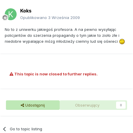
Koks
Opublikowano
3 Września 2009
No to z uniwerku jakiegoś profesora. A na pewno wysyłając
policjantów do szerzenia propagandy o tym jakie to zioło złe i
niedobre wypalające mózg młodzieży ciemny lud się oświeci
This topic is now closed to further replies.
Udostępnij
Obserwujący
0
Go to topic listing