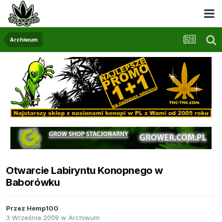
Archiwum
Otwarcie Labiryntu Konopnego w
Baborówku
Przez
Hemp100
3 Września 2009
w
Archiwum