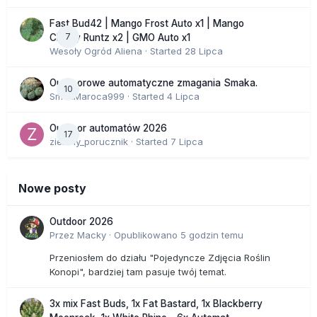
Fast Bud42 | Mango Frost Auto x1 | Mango
7
Cherry Runtz x2 | GMO Auto x1
Wesoły Ogród Aliena
· Started
28 Lipca
Outdoorowe automatyczne zmagania Smaka.
10
SmakMaroca999
· Started
4 Lipca
Outdoor automatów 2026
17
zielony_porucznik
· Started
7 Lipca
Nowe posty
Outdoor 2026
Przez
Macky
·
Opublikowano
5 godzin temu
Przeniosłem do działu "Pojedyncze Zdjęcia Roślin
Konopi", bardziej tam pasuje twój temat.
3x mix Fast Buds, 1x Fat Bastard, 1x Blackberry