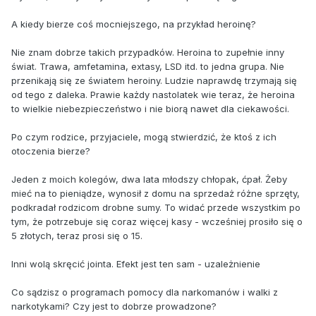
A kiedy bierze coś mocniejszego, na przykład heroinę?
Nie znam dobrze takich przypadków. Heroina to zupełnie inny
świat. Trawa, amfetamina, extasy, LSD itd. to jedna grupa. Nie
przenikają się ze światem heroiny. Ludzie naprawdę trzymają się
od tego z daleka. Prawie każdy nastolatek wie teraz, że heroina
to wielkie niebezpieczeństwo i nie biorą nawet dla ciekawości.
Po czym rodzice, przyjaciele, mogą stwierdzić, że ktoś z ich
otoczenia bierze?
Jeden z moich kolegów, dwa lata młodszy chłopak, ćpał. Żeby
mieć na to pieniądze, wynosił z domu na sprzedaż różne sprzęty,
podkradał rodzicom drobne sumy. To widać przede wszystkim po
tym, że potrzebuje się coraz więcej kasy - wcześniej prosiło się o
5 złotych, teraz prosi się o 15.
Inni wolą skręcić jointa. Efekt jest ten sam - uzależnienie
Co sądzisz o programach pomocy dla narkomanów i walki z
narkotykami? Czy jest to dobrze prowadzone?