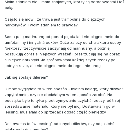
Moim zdaniem nie - mam znajomych, którzy są narodowcami i też
palą.
Często się mówi, że trawa jest trampoliną do cięższych
narkotyków. Twoim zdaniem to prawda?
Sama palę marihuanę od ponad pięciu lat i nie ciągnie mnie do
amfetaminy i innych środków. Dużo zależy od charakteru osoby.
Niektórzy rzeczywiście zaczynają od marihuany, a później
poszukują coraz silniejszych wrażeń i przerzucają się na coraz
silniejsze narkotyki. Ja spróbowałam każdej z tych rzeczy po
jednym razie, ale nie ciągnie mnie do tego i nie chcę.
Jak się zostaje dilerem?
U mnie wyglądało to w ten sposób - miałam kolegę, który dilował i
zapytał mnie, czy nie chciałabym w ten sposób zarobić. Na
początku było to tylko przetrzymywanie czyichś rzeczy, później
sprzedawanie materiału, który nie był mój. Dostawałam go w
leasing, musiałam go sprzedać i oddać część pieniędzy.
Dostawałaś to "w leasing" od innych dilerów, czy od jakichś
większych dostawców?