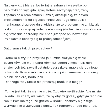
Najpierw ktoś bierze, bo to fajna zabawa i wszystko po
narkotykach wygląda lepiej. Potem zaczynają brać, żeby
zapomnieć o problemach. Później okazuje się, że o tych
problemach nie da się zapomnieć. Jednego dnia palisz
marihuanę, drugiego dnia widzisz, że te problemy nie znikły, ale
jest ich coraz więcej. Kolejny etap wygląda tak, że człowiek staje
się strasznie bezradny, nie chce już ćpać ani nawet żyć.
Przeważnie kończy się to próbą samobójczą.
Dużo znasz takich przypadków?
...(chwila ciszy) Na przykład ja. U mnie złożyło się wiele
czynników, ale marihuana również. Jeden z moich bliskich
znajomych też zawalił ostatnio całą szkołę, matka się od niego
odwróciła. Przyjaciele nie chcą z nim już rozmawiać, a do niego
nic nie dociera, nadal pali.
Dlaczego tacy ludzie nie przestają brać? Nie mogą?
To nie jest tak, że się nie może. Człowiek myśli sobie: "źle mi się
układa, jak ćpam, ale wiem, że byłoby mi gorzej, gdybym tego nie
robił". Pomimo tego, że gdzieś w środku chciałby się z tego
wyrwać, nie wykorzysta szansy. Tak naprawdę tego nie chce.