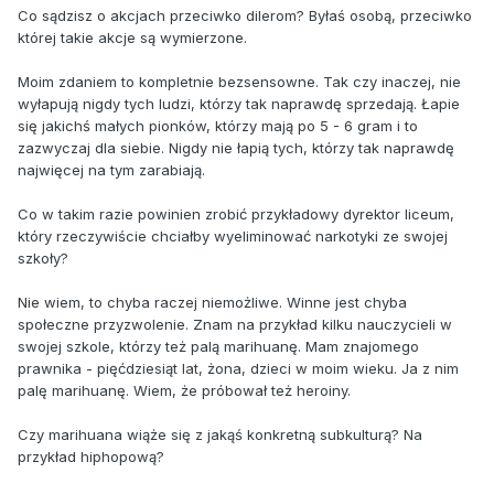
Co sądzisz o akcjach przeciwko dilerom? Byłaś osobą, przeciwko
której takie akcje są wymierzone.
Moim zdaniem to kompletnie bezsensowne. Tak czy inaczej, nie
wyłapują nigdy tych ludzi, którzy tak naprawdę sprzedają. Łapie
się jakichś małych pionków, którzy mają po 5 - 6 gram i to
zazwyczaj dla siebie. Nigdy nie łapią tych, którzy tak naprawdę
najwięcej na tym zarabiają.
Co w takim razie powinien zrobić przykładowy dyrektor liceum,
który rzeczywiście chciałby wyeliminować narkotyki ze swojej
szkoły?
Nie wiem, to chyba raczej niemożliwe. Winne jest chyba
społeczne przyzwolenie. Znam na przykład kilku nauczycieli w
swojej szkole, którzy też palą marihuanę. Mam znajomego
prawnika - pięćdziesiąt lat, żona, dzieci w moim wieku. Ja z nim
palę marihuanę. Wiem, że próbował też heroiny.
Czy marihuana wiąże się z jakąś konkretną subkulturą? Na
przykład hiphopową?