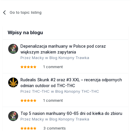
Go to topic listing
Wpisy na blogu
Depenalizacja marihuany w Polsce pod coraz
większym znakiem zapytania
Przez
Macky
w
Blog Konopny Trawka
1 comment
Rudealis Skunk #2 oraz #3 XXL – recenzja odpornych
odmian outdoor od THC-THC
Przez
THC-THC
w
Blog Konopny THC-THC
1 comment
Top 5 nasion marihuany 60-65 dni od kiełka do zbioru
Przez
Macky
w
Blog Konopny Trawka
3 comments