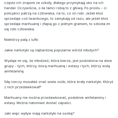
często ich znajomi ze szkoły, dlatego przymykają oko na ich
handel. Oczywiście, o ile tamci robią to z głową. Po prostu - ci
policjanci patrzą na człowieka, na to, co on robi. Jeżeli ktoś
sprzedaje coś twardszego, to zamykają od razu, ale jeżeli ktoś
sprzedaje marihuanę i złapią go z jednym gramem, to szkoda im
się robi człowieka.
Niektórzy palą z lufki
Jakie narkotyki są najbardziej popularne wśród młodych?
Wydaje mi się, że młodzież, która bierze, jest podzielona na dwie
grupy - tych, którzy, biorą marihuanę i extasy i tych, którzy wolą
amfetaminę.
Siłą rzeczy musiałaś znać wiele osób, które brały narkotyki. Któryś
z nich przedawkował?
Marihuany nie można przedawkować, podobnie amfetaminy i
extasy. Można natomiast dostać zapaści.
Jaki więc wpływ mają narkotyki na osobę?