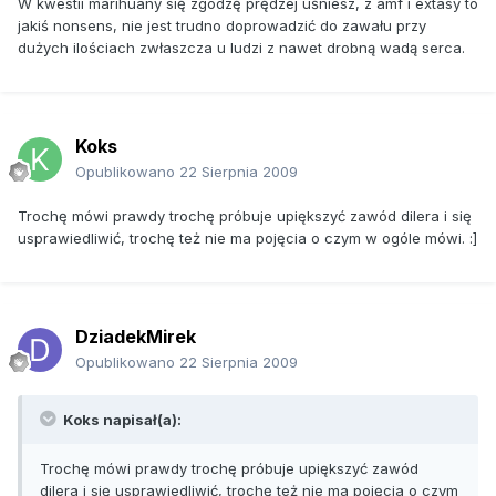
W kwestii marihuany się zgodzę prędzej uśniesz, z amf i extasy to
jakiś nonsens, nie jest trudno doprowadzić do zawału przy
dużych ilościach zwłaszcza u ludzi z nawet drobną wadą serca.
Koks
Opublikowano
22 Sierpnia 2009
Trochę mówi prawdy trochę próbuje upiększyć zawód dilera i się
usprawiedliwić, trochę też nie ma pojęcia o czym w ogóle mówi. :]
DziadekMirek
Opublikowano
22 Sierpnia 2009
Koks napisał(a):
Trochę mówi prawdy trochę próbuje upiększyć zawód
dilera i się usprawiedliwić, trochę też nie ma pojęcia o czym