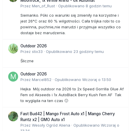
Moonrock, 1x White Rhino - 6x Automat
Przez
Men_of_Rust
·
Opublikowano
8 godzin temu
Siemanko. Póki co warunki się zmieniły na korzystne i
jest 26°C oraz 60 % wilgotności. Cała trójka robi to co
powinna, puchnie,nie marudzi i przyjmuje wszystko co
dostaje bez marudzenia.
Outdoor 2026
Przez
stix33
·
Opublikowano
23 godziny temu
Śliczne
Outdoor 2026
Przez
Marcel852
·
Opublikowano
Wczoraj o 13:50
Hejka Mój outdoor na 2026 to 2x Speed Gorrilla Glue Af
Fem od Akseeds i 1x AutoBlack Berry Kush Fem AF Tak
to wygląda na ten czas 🙂
Fast Bud42 | Mango Frost Auto x1 | Mango Cherry
Runtz x2 | GMO Auto x1
Przez
Wesoły Ogród Aliena
·
Opublikowano
Wczoraj o
13:34