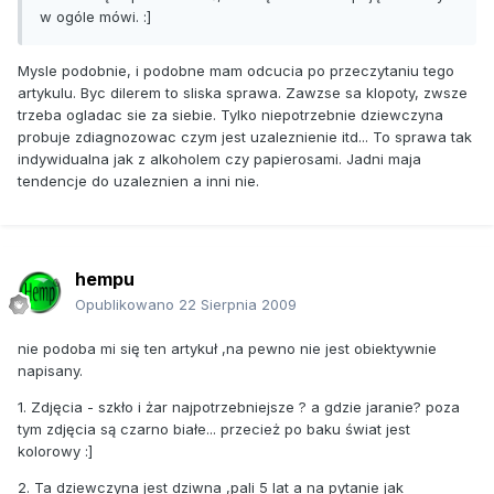
w ogóle mówi. :]
Mysle podobnie, i podobne mam odcucia po przeczytaniu tego
artykulu. Byc dilerem to sliska sprawa. Zawzse sa klopoty, zwsze
trzeba ogladac sie za siebie. Tylko niepotrzebnie dziewczyna
probuje zdiagnozowac czym jest uzaleznienie itd... To sprawa tak
indywidualna jak z alkoholem czy papierosami. Jadni maja
tendencje do uzaleznien a inni nie.
hempu
Opublikowano
22 Sierpnia 2009
nie podoba mi się ten artykuł ,na pewno nie jest obiektywnie
napisany.
1. Zdjęcia - szkło i żar najpotrzebniejsze ? a gdzie jaranie? poza
tym zdjęcia są czarno białe... przecież po baku świat jest
kolorowy :]
2. Ta dziewczyna jest dziwna ,pali 5 lat a na pytanie jak