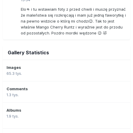
Elo👊 i tu wstawiam foty z przed chwili i muszę przyznać
że maleństwa się rozkręcają i mam już jedną faworytkę i
na pewno widzicie o którą mi chodzi😉. Tak to jest
właśnie Mango Cherry Runtz i wyraźnie jest do przodu
od pozostałych. Pozdro mordki wędzone 😉 🤣
Gallery Statistics
Images
65.3 tys.
Comments
1.3 tys.
Albums
1.9 tys.