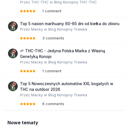
Przez
THC-THC
w
Blog Konopny THC-THC
1 comment
Top 5 nasion marihuany 60-65 dni od kiełka do zbioru
Przez
Macky
w
Blog Konopny Trawka
3 comments
🌱 THC-THC - Jedyna Polska Marka z Własną
Genetyką Konopi
Przez
Macky
w
Blog Konopny Trawka
1 comment
Top 5 Nowoczesnych automatów XXL bogatych w
THC na outdoor 2026
Przez
Macky
w
Blog Konopny Trawka
6 comments
Nowe tematy