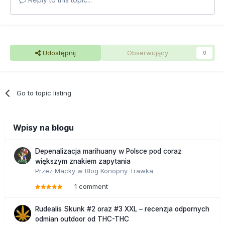
Udostępnij
Obserwujący
0
Go to topic listing
Wpisy na blogu
Depenalizacja marihuany w Polsce pod coraz
większym znakiem zapytania
Przez
Macky
w
Blog Konopny Trawka
1 comment
Rudealis Skunk #2 oraz #3 XXL – recenzja odpornych
odmian outdoor od THC-THC