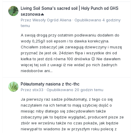
Living Soil Soma's sacred soil | Holy Punch od GHS
sezonowa🔥
Przez
Wesoły Ogród Aliena
·
Opublikowano
4 godziny
temu
A swoją drogą przy ostatnim podlewaniu dodałem do
wody 0,25g/l soli epsom i to dawka korekcyjna.
Chciałem zobaczyć jak zareagują dziewczyny i muszę
przyznać że jest ok. 24dzien flipa i wszystkie dni od
kiełka to jest dziś równa 100 dniówka 😉 Nie dawałem
więcej tej soli z uwagi iż nie widać po nich żadnych
niedoborów ani...
Półautomaty nasiona z thc-thc
Przez
stix33
·
Opublikowano
20 godzin temu
Ja pierwszy raz sadze półautomaty, z tego co się
naczytalem na ich temat to mają szybciej dojść o
miesiąc niby dlatego się zdecydowałem także
zobaczymy jak to będzie wyglądać, producent pisze ze
zbiór we wrześniu także no czas pokaże, jak będzie
niewypał to wiadomo że w przyszłym roku polecę z