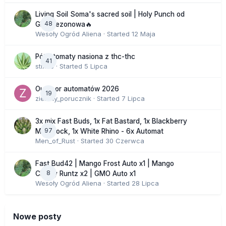
Living Soil Soma's sacred soil | Holy Punch od
48
GHS sezonowa🔥
Wesoły Ogród Aliena
· Started
12 Maja
Półautomaty nasiona z thc-thc
41
stix33
· Started
5 Lipca
Outdoor automatów 2026
19
zielony_porucznik
· Started
7 Lipca
3x mix Fast Buds, 1x Fat Bastard, 1x Blackberry
97
Moonrock, 1x White Rhino - 6x Automat
Men_of_Rust
· Started
30 Czerwca
Fast Bud42 | Mango Frost Auto x1 | Mango
8
Cherry Runtz x2 | GMO Auto x1
Wesoły Ogród Aliena
· Started
28 Lipca
Nowe posty