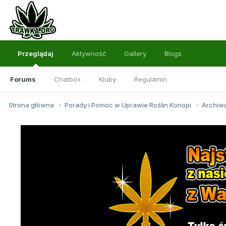
Przeglądaj
Aktywność
Gallery
Blogs
Forums
Chatbox
Kluby
Regulamin
Strona główna
Porady i Pomoc w Uprawie Roślin Konopi
Archi