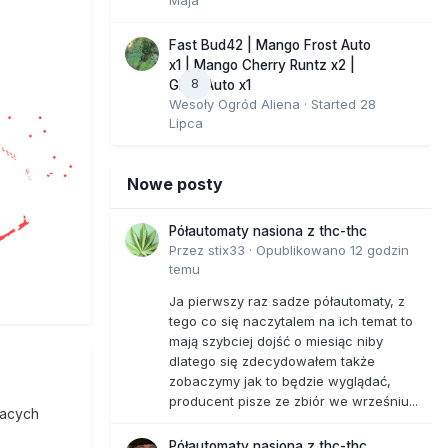
Fast Bud42 | Mango Frost Auto
x1 | Mango Cherry Runtz x2 |
8
GMO Auto x1
Wesoły Ogród Aliena
· Started
28
Lipca
Nowe posty
Półautomaty nasiona z thc-thc
Przez
stix33
·
Opublikowano
12 godzin
temu
Ja pierwszy raz sadze półautomaty, z
tego co się naczytalem na ich temat to
mają szybciej dojść o miesiąc niby
dlatego się zdecydowałem także
zobaczymy jak to będzie wyglądać,
producent pisze ze zbiór we wrześniu...
cacych
Półautomaty nasiona z thc-thc