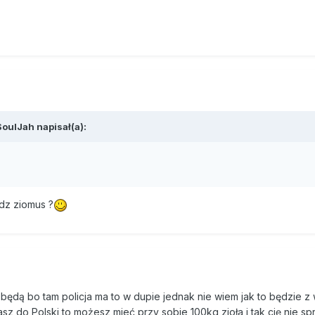
SoulJah napisał(a):
dz ziomus ?
będą bo tam policja ma to w dupie jednak nie wiem jak to będzie 
asz do Polski to możesz mieć przy sobie 100kg zioła i tak cię nie s