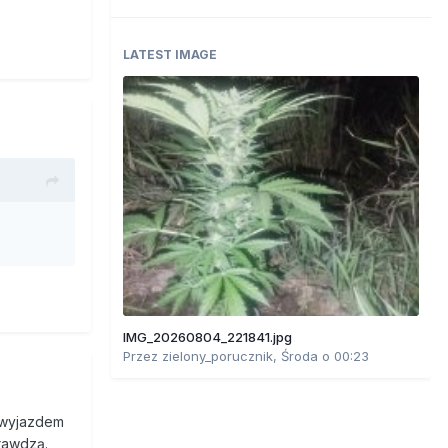
LATEST IMAGE
IMG_20260804_221841.jpg
Przez
zielony_porucznik
,
Środa o 00:23
z wyjazdem
prawdzą.