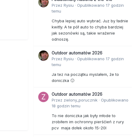
Przez
Rysiu
·
Opublikowano
17 godzin
temu
Chyba lepiej auto wybrać. Juz by ładnie
kwitły. A te pół auto to chyba bardziej
jak sezonówki są, takie wrażenie
odnoszę.
Outdoor automatów 2026
Przez
Rysiu
·
Opublikowano
17 godzin
temu
Ja tez na początku myslałem, że to
doniczka 🙂
Outdoor automatów 2026
Przez
zielony_porucznik
·
Opublikowano
18 godzin temu
To nie doniczka jak były młode to
zrobiłem im ochronny pierśćień z rury
pcv maja dołek około 15-20l