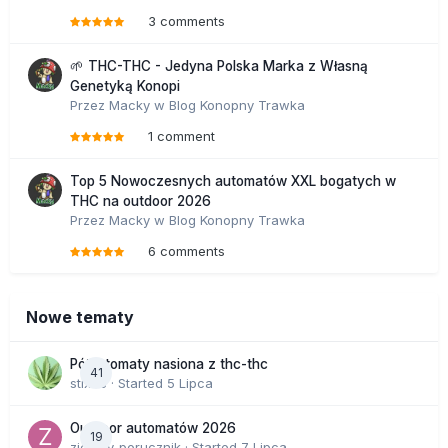
3 comments
🌱 THC-THC - Jedyna Polska Marka z Własną
Genetyką Konopi
Przez
Macky
w
Blog Konopny Trawka
1 comment
Top 5 Nowoczesnych automatów XXL bogatych w
THC na outdoor 2026
Przez
Macky
w
Blog Konopny Trawka
6 comments
Nowe tematy
Półautomaty nasiona z thc-thc
41
stix33
· Started
5 Lipca
Outdoor automatów 2026
19
zielony_porucznik
· Started
7 Lipca