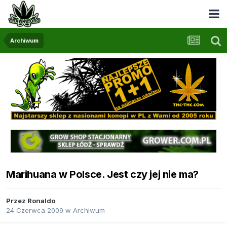
Archiwum
Marihuana w Polsce. Jest czy jej nie ma?
Przez
Ronaldo
24 Czerwca 2009
w
Archiwum