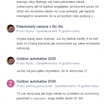
miesiąc niby dlatego się zdecydowałem także
zobaczymy jak to będzie wyglądać, producent pisze ze
zbiór we wrześniu także no czas pokaże, jak będzie
niewypał to wiadomo że w przyszłym roku polecę z...
Półautomaty nasiona z thc-thc
Przez
Rysiu
·
Opublikowano
11 godzin temu
Chyba lepiej auto wybrać. Juz by ładnie kwitły. A te pół
auto to chyba bardziej jak sezonówki są, takie wrażenie
odnoszę.
Outdoor automatów 2026
Przez
Rysiu
·
Opublikowano
11 godzin temu
Ja tez na początku myslałem, że to doniczka 🙂
Outdoor automatów 2026
Przez
zielony_porucznik
·
Opublikowano
13 godzin temu
To nie doniczka jak były młode to zrobiłem im ochronny
pierśćień z rury pcv maja dołek około 15-20l