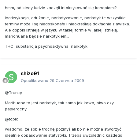
hmm, od kiedy ludzie zaczęli intoksykować się konopiami?
Inotksykacja, odużanie, narkotyzowanie, narkotyk te wszystkie
terminy może i są niedoskonałe i nieokreślają dokładnie zjawiska.
Ale dopóki istnieją w języku w takiej formie w jakiej istnieją,
marichuana będzie narkotykiem...
THC=substancja psychoaktywna=narkotyk
shizo91
Opublikowano
29 Czerwca 2009
@Trunky
Marihuana to jest narkotyk, tak samo jak kawa, piwo czy
papierochy.
@topic
wiadomo, że sobie trochę pozmyślali bo nie można stworzyć
idealnie dopasowanej statystyki. Trzeba uwzględnić każdego