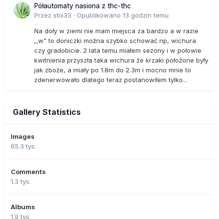
Półautomaty nasiona z thc-thc
Przez
stix33
·
Opublikowano
13 godzin temu
Na doły w ziemi nie mam miejsca za bardzo a w razie
,,w" to doniczki można szybko schować np, wichura
czy gradobicie. 2 lata temu miałem sezony i w połowie
kwitnienia przyszła taka wichura że krzaki położone były
jak zboże, a miały po 1.8m do 2.3m i mocno mnie to
zdenerwowało dlatego teraz postanowiłem tylko...
Gallery Statistics
Images
65.3 tys.
Comments
1.3 tys.
Albums
1.9 tys.