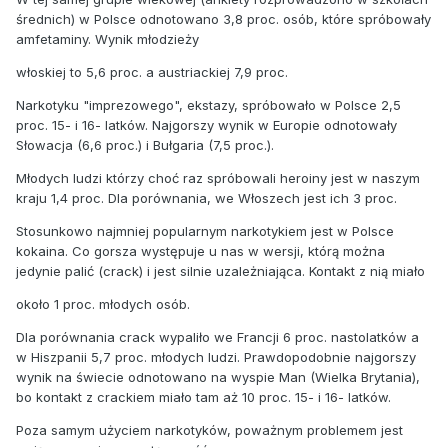
średnich) w Polsce odnotowano 3,8 proc. osób, które spróbowały
amfetaminy. Wynik młodzieży
włoskiej to 5,6 proc. a austriackiej 7,9 proc.
Narkotyku "imprezowego", ekstazy, spróbowało w Polsce 2,5
proc. 15- i 16- latków. Najgorszy wynik w Europie odnotowały
Słowacja (6,6 proc.) i Bułgaria (7,5 proc.).
Młodych ludzi którzy choć raz spróbowali heroiny jest w naszym
kraju 1,4 proc. Dla porównania, we Włoszech jest ich 3 proc.
Stosunkowo najmniej popularnym narkotykiem jest w Polsce
kokaina. Co gorsza występuje u nas w wersji, którą można
jedynie palić (crack) i jest silnie uzależniająca. Kontakt z nią miało
około 1 proc. młodych osób.
Dla porównania crack wypaliło we Francji 6 proc. nastolatków a
w Hiszpanii 5,7 proc. młodych ludzi. Prawdopodobnie najgorszy
wynik na świecie odnotowano na wyspie Man (Wielka Brytania),
bo kontakt z crackiem miało tam aż 10 proc. 15- i 16- latków.
Poza samym użyciem narkotyków, poważnym problemem jest