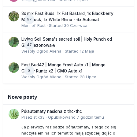
3x mix Fast Buds, 1x Fat Bastard, 1x Blackberry
97
Moonrock, 1x White Rhino - 6x Automat
Men_of_Rust
· Started
30 Czerwca
Living Soil Soma's sacred soil | Holy Punch od
47
GHS sezonowa🔥
Wesoły Ogród Aliena
· Started
12 Maja
Fast Bud42 | Mango Frost Auto x1 | Mango
8
Cherry Runtz x2 | GMO Auto x1
Wesoły Ogród Aliena
· Started
28 Lipca
Nowe posty
Półautomaty nasiona z thc-thc
Przez
stix33
·
Opublikowano
7 godzin temu
Ja pierwszy raz sadze półautomaty, z tego co się
naczytalem na ich temat to mają szybciej dojść o