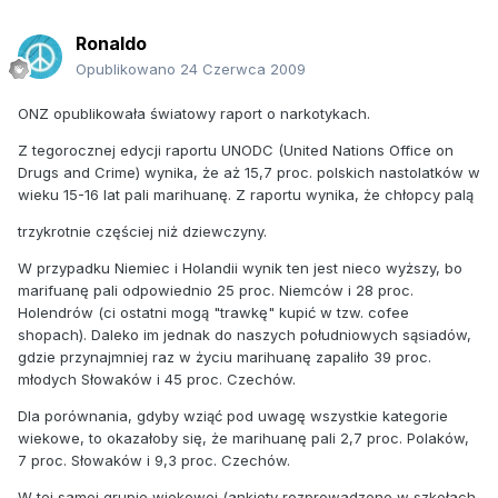
Ronaldo
Opublikowano
24 Czerwca 2009
ONZ opublikowała światowy raport o narkotykach.
Z tegorocznej edycji raportu UNODC (United Nations Office on
Drugs and Crime) wynika, że aż 15,7 proc. polskich nastolatków w
wieku 15-16 lat pali marihuanę. Z raportu wynika, że chłopcy palą
trzykrotnie częściej niż dziewczyny.
W przypadku Niemiec i Holandii wynik ten jest nieco wyższy, bo
marifuanę pali odpowiednio 25 proc. Niemców i 28 proc.
Holendrów (ci ostatni mogą "trawkę" kupić w tzw. cofee
shopach). Daleko im jednak do naszych południowych sąsiadów,
gdzie przynajmniej raz w życiu marihuanę zapaliło 39 proc.
młodych Słowaków i 45 proc. Czechów.
Dla porównania, gdyby wziąć pod uwagę wszystkie kategorie
wiekowe, to okazałoby się, że marihuanę pali 2,7 proc. Polaków,
7 proc. Słowaków i 9,3 proc. Czechów.
W tej samej grupie wiekowej (ankiety rozprowadzono w szkołach