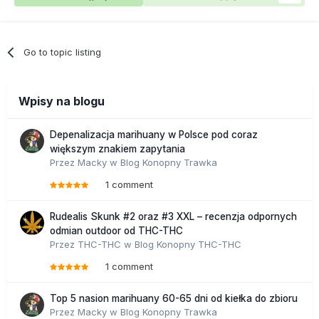
Go to topic listing
Wpisy na blogu
Depenalizacja marihuany w Polsce pod coraz
większym znakiem zapytania
Przez
Macky
w
Blog Konopny Trawka
1 comment
Rudealis Skunk #2 oraz #3 XXL – recenzja odpornych
odmian outdoor od THC-THC
Przez
THC-THC
w
Blog Konopny THC-THC
1 comment
Top 5 nasion marihuany 60-65 dni od kiełka do zbioru
Przez
Macky
w
Blog Konopny Trawka