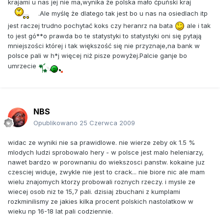
krajami u nas jej nie ma,wynika że polska mało ćpuński kraj
.Ale myślę że dlatego tak jest bo u nas na osiedlach itp
jest raczej trudno pochytać koks czy heranrz na bata
ale i tak
to jest gó**o prawda bo te statystyki to statystyki oni się pytają
mniejszości której i tak większość się nie przyznaje,na bank w
polsce pali w h*j więcej niż pisze powyżej.Palcie ganje bo
umrzecie
NBS
Opublikowano
25 Czerwca 2009
widac ze wyniki nie sa prawidlowe. nie wierze zeby ok 1.5 %
mlodych ludzi sprobowalo hery - w polsce jest malo heleniarzy,
nawet bardzo w porownaniu do wiekszosci panstw. kokaine juz
czesciej widuje, zwykle nie jest to crack... nie biore nic ale mam
wielu znajomych ktorzy probowali roznych rzeczy. i mysle ze
wiecej osob niz te 15,7 pali. dzisiaj zbuchani z kumplami
rozkminilismy ze jakies kilka procent polskich nastolatkow w
wieku np 16-18 lat pali codziennie.