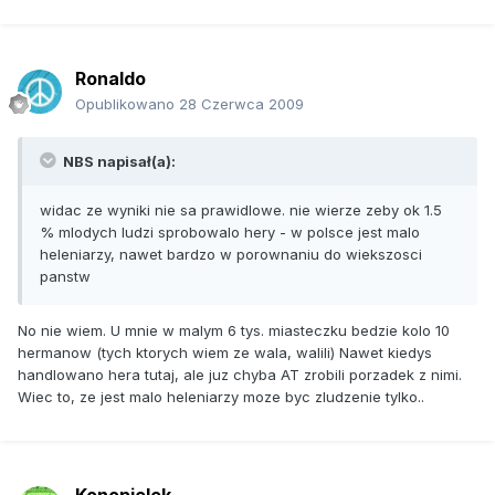
Ronaldo
Opublikowano
28 Czerwca 2009
NBS napisał(a):
widac ze wyniki nie sa prawidlowe. nie wierze zeby ok 1.5
% mlodych ludzi sprobowalo hery - w polsce jest malo
heleniarzy, nawet bardzo w porownaniu do wiekszosci
panstw
No nie wiem. U mnie w malym 6 tys. miasteczku bedzie kolo 10
hermanow (tych ktorych wiem ze wala, walili) Nawet kiedys
handlowano hera tutaj, ale juz chyba AT zrobili porzadek z nimi.
Wiec to, ze jest malo heleniarzy moze byc zludzenie tylko..
Konopielek