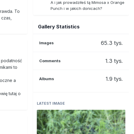
A i jak prowadziłeś tą Mimosa x Orange
Punch i w jakich donicach?
 w
prawda. To
nia
 czas,
Gallery Statistics
arinol).
ć ryzyko
65.3 tys.
Images
THC jako
a jej
elu
1.3 tys.
ć podatność
Comments
mikami to
o
esji
1.9 tys.
Albums
boczne a
ię tutaj o
alizację
się
LATEST IMAGE
s.
czaniu