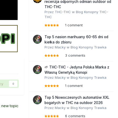
recenzja odpornych odmian outdoor od
THC-THC
Przez
THC-THC
w
Blog Konopny THC-
THC
1 comment
Top 5 nasion marihuany 60-65 dni od
kiełka do zbioru
Przez
Macky
w
Blog Konopny Trawka
3 comments
🌱 THC-THC - Jedyna Polska Marka z
Własną Genetyką Konopi
Przez
Macky
w
Blog Konopny Trawka
cy
0
1 comment
Top 5 Nowoczesnych automatów XXL
bogatych w THC na outdoor 2026
t new topic
Przez
Macky
w
Blog Konopny Trawka
6 comments