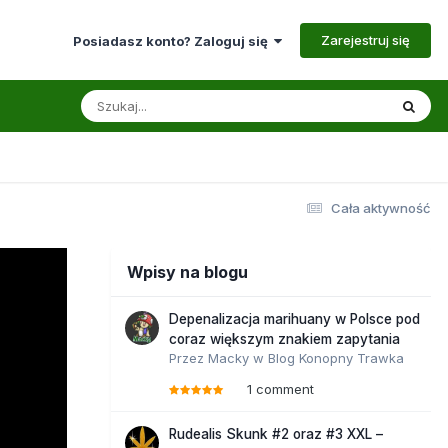
Zarejestruj się
Posiadasz konto? Zaloguj się
Cała aktywność
Wpisy na blogu
Depenalizacja marihuany w Polsce pod
coraz większym znakiem zapytania
Przez
Macky
w
Blog Konopny Trawka
1 comment
Rudealis Skunk #2 oraz #3 XXL –