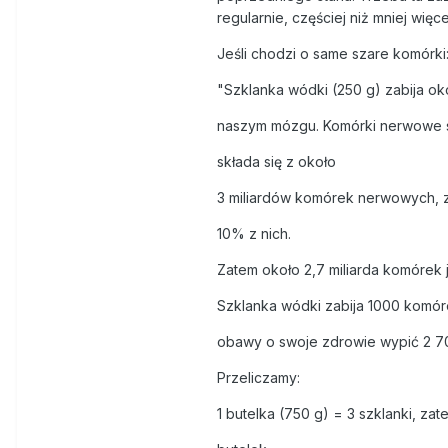
regularnie, częściej niż mniej więc
Nie przemawiają do mnie argum
Jeśli chodzi o same szare komórki
usprawiedliwiają swoje zachow
czy ma ochotę palić w ramach le
"Szklanka wódki (250 g) zabija 
rakotwórczych, co w paczce pap
naszym mózgu. Komórki nerwowe si
po 10 latach od odstawienia. Mn
słabym psychodelikiem. Do końc
składa się z około
3 miliardów komórek nerwowych, 
10% z nich.
Marihuana jest już legalna w Ho
jedną roślinę na użytek własny;
Zatem około 2,7 miliarda komórek 
posiadanie „niewielkich ilości”
marihuany to tylko kwestia czas
Szklanka wódki zabija 1000 komó
obawy o swoje zdrowie wypić 2 7
Przeliczamy:
1 butelka (750 g) = 3 szklanki, z