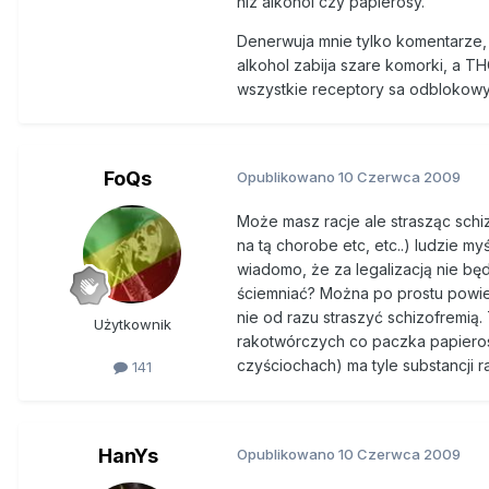
niz alkohol czy papierosy.
Co ciekawe, specjaliści dzielą
Denerwuja mnie tylko komentarze, 
marihuanie tetrahydrokannabino
alkohol zabija szare komorki, a T
rozsianego, depresji, zaburzeń ł
wszystkie receptory sa odblokow
zawierającym syntetyczny THC [
Inne badania mówią, iż używan
zachorowalności na depresję i
FoQs
Opublikowano
10 Czerwca 2009
lekarstwo na depresję, u rekrea
używanie dodatkowo karani!). W
Może masz racje ale strasząc schiz
krajach kwestią polityczną, st
na tą chorobe etc, etc..) ludzie m
wiadomo, że za legalizacją nie bę
Wydaje się, że w strategii przec
ściemniać? Można po prostu powie
karnej. Zaostrzanie kar wobec 
nie od razu straszyć schizofremią.
ubocznych, zaś wśród tych milio
Użytkownik
rakotwórczych co paczka papierosó
niebezpieczne przekonanie, że 
czyściochach) ma tyle substancji 
141
zafałszowaniu ulega też rzeczyw
ocena rzeczywistego wpływu TH
Na świecie wciąż trwa dyskusja 
HanYs
Opublikowano
10 Czerwca 2009
Narkotyków w administracji Bar