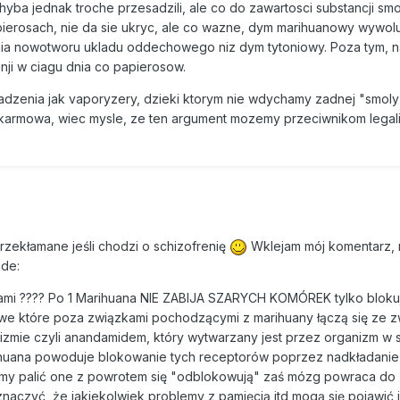
i. Agresywną retorykę, powodującą u mieszkańców Ameryki poczuci
chyba jednak troche przesadzili, ale co do zawartosci substancji smo
jna z narkotykami”) Kerlikowski proponuje zastąpić łagodniejszym
apierosach, nie da sie ukryc, ale co wazne, dym marihuanowy wywol
ci zażywania narkotyków. Uważa, że zjawisko dotyczy zdrowia obyw
nia nowotworu ukladu oddechowego niz dym tytoniowy. Poza tym, 
 by zamiast karać użytkowników i dilerów, leczyć uzależnionych i z
nji w ciagu dnia co papierosow.
nień.
urzadzenia jak vaporyzery, dzieki ktorym nie wdychamy zadnej "smo
armowa, wiec mysle, ze ten argument mozemy przeciwnikom legali
ładzie Karnym w Warszawie):
arihuanę więzieniem jest błędem. Uważam, że – zamiast finansować 
ć rzetelną edukację na temat działania narkotyków. Podkreślam – rz
najczęściej „używa się” grożącego młodzieży w szkołach starego
 napędza koniunkturę dilerom, niż rzeczywiście odstrasza.
rzekłamane jeśli chodzi o schizofrenię
Wklejam mój komentarz,
ny byłaby mądrym posunięciem. Opłaca się państwu – jeśli przejęło
ade:
, pieniądze z podatków mogłyby zostać przeznaczone na leczenie
ami ???? Po 1 Marihuana NIE ZABIJA SZARYCH KOMÓREK tylko bloku
a nich miejsc pracy. Dziś te pieniądze trafiają w łapy złodziei i dile
we które poza związkami pochodzącymi z marihuany łączą się ze 
zmie czyli anandamidem, który wytwarzany jest przez organizm w s
lizacja opierała się na bardzo restrykcyjnie przestrzeganych zasad
arihuana powoduje blokowanie tych receptorów poprzez nadkładanie
ę przyjrzeć na przykładzie Holandii, gdzie marihuana jest legalna – 
niemy palić one z powrotem się "odblokowują" zaś mózg powraca do
pecjalnie oznakowanych miejscach, ściśle określone są zasady, il
aczyć, że jakiekolwiek problemy z pamięcią itd mogą się pojawić j
 itp.