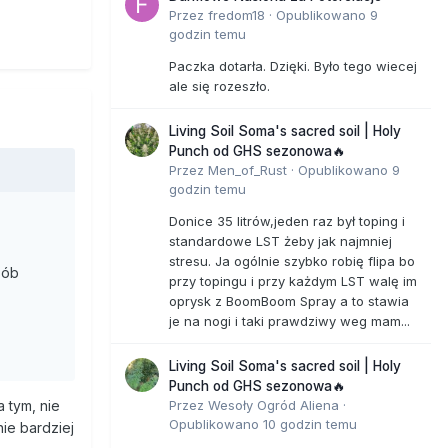
Przez
fredom18
·
Opublikowano
9
o nie
godzin temu
Paczka dotarła. Dzięki. Było tego wiecej
kcyjne
ale się rozeszło.
h? Czy to
Living Soil Soma's sacred soil | Holy
Punch od GHS sezonowa🔥
Przez
Men_of_Rust
·
Opublikowano
9
w szwach,
godzin temu
du na
się
Donice 35 litrów,jeden raz był toping i
samo
standardowe LST żeby jak najmniej
stresu. Ja ogólnie szybko robię flipa bo
ło to
sób
przy topingu i przy każdym LST walę im
ji?
oprysk z BoomBoom Spray a to stawia
je na nogi i taki prawdziwy weg mam...
ch, iż
ej
Living Soil Soma's sacred soil | Holy
się na
Punch od GHS sezonowa🔥
galnych
Przez
Wesoły Ogród Aliena
·
a tym, nie
arażają
Opublikowano
10 godzin temu
nie bardziej