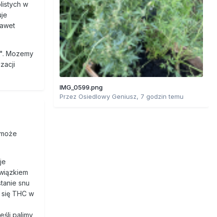
e
listych w
uje
ateli, a
nawet
ajmować
ly". Mozemy
zacji
zakłady
IMG_0599.png
Przez
Osiedlowy Geniusz
,
7 godzin temu
etelną.
 może
by
je
rów.
związkiem
tanie snu
ach. Jak
 się THC w
można ją
e można
eśli palimy