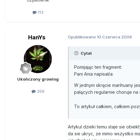
Użytkownik
Bezskutecznie usiłując zreduk
113
szaleństwo?
A jeśli marihuana rzeczywiście j
prawo nie "kryminalizuje" jedn
HanYs
Opublikowano
10 Czerwca 2009
nie wbrew idei zdrowia społec
Cytat
Jeśli o publicznej moralności mo
ogromna ilość społecznych pie
Pomijając ten fragment:
okoliczności, i tak lała się st
Pani Ania napisał/a:
wówczas niebezpieczna świadom
Ukończony growlog
dzieje się u nas? Uczestnicy o
W jednym skręcie marihuany jes
miejsce 23 maja w Warszawie) sk
359
palących regularnie choruje na 
W lutym 1998 świat obiegła sens
To artykuł całkiem, całkiem po
ONZ zataił jeden z opracowanyc
zdrowotnych i psychologicznych
analizie badań naukowych ocen
Artykul dzieki temu staje sie obie
używek - alkoholu i nikotyny z
da sie ukryc, ze mimo wszystko mar
się użytkownicy marihuany.