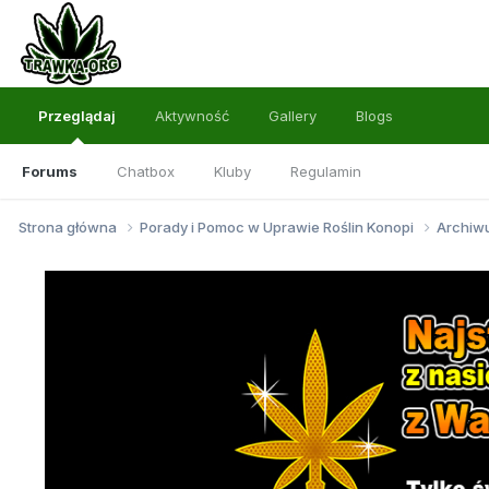
Przeglądaj
Aktywność
Gallery
Blogs
Forums
Chatbox
Kluby
Regulamin
Strona główna
Porady i Pomoc w Uprawie Roślin Konopi
Archi