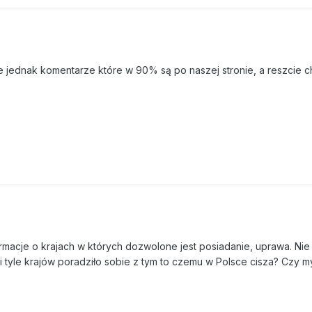
a z lat 1995, 1999 i 2003, szacują, że zmiany regulacji prawnych
nalizacji okazały się nieskuteczne. Przypomnijmy – w roku 1997
ialność karną za posiadanie niewielkich ilości, trzy lata później,
ąc nawet za posiadanie śladowych ilości konopi na tzw. użytek wła
ie jednak komentarze które w 90% są po naszej stronie, a reszcie 
stępność do marihuany w ostatnich latach zwiększyła się znacznie.
astolatków z innych krajów UE młodzi Polacy deklarują łatwiejszy
otyków, a jednak spożycie alkoholu i papierosów w naszym kraju jes
tolatków. Wniosek nasuwa się sam – to nie dostępność decyduje o 
otyki.
ilości marihuany grożą trzy lata więzienia. Tyle samo kodeks karny
ę na wojnie za Czerwony Krzyż (lub Czerwony Półksiężyc), świado
 HIV, szantaż groźbami i przemocą, sutenerstwo, molestowanie se
tniego do lat 15, narażanie pracownika na śmierć lub choroby, publ
e zeznania, kradzież, lichwę... lista świństw, których można dopuśc
rmacje o krajach w których dozwolone jest posiadanie, uprawa. Nie
ęzienia jest naprawdę długa. Czy uczciwe jest równanie szkodliwośc
eśli tyle krajów poradziło sobie z tym to czemu w Polsce cisza? Czy
eniem tej rośliny? Czy palacz, spędziwszy trzy lata w zamkniętej 
y czy złodzieja wyjdzie na wolność jako lepszy człowiek? Czy prz
wiło, że dziesiątki tysięcy młodych ludzi z powodu błahego przecie
i społecznej zostało skazanych na marginalizację i społeczne wyk