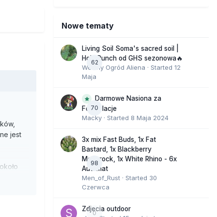
Nowe tematy
Living Soil Soma's sacred soil |
Holy Punch od GHS sezonowa🔥
62
Wesoły Ogród Aliena
· Started
12
Maja
Darmowe Nasiona za
70
Fotorelacje
Macky
· Started
8 Maja 2024
ików,
ne jest
3x mix Fast Buds, 1x Fat
Bastard, 1x Blackberry
Moonrock, 1x White Rhino - 6x
98
 około
Automat
ustaliło,
Men_of_Rust
· Started
30
Czerwca
olatek
Zdjecia outdoor
0