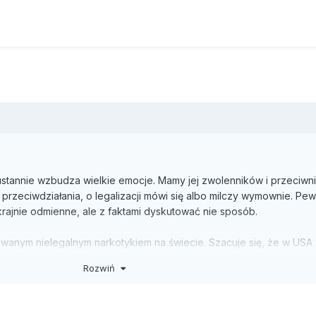
eustannie wzbudza wielkie emocje. Mamy jej zwolenników i przeciwn
przeciwdziałania, o legalizacji mówi się albo milczy wymownie. Pew
ajnie odmienne, ale z faktami dyskutować nie sposób.
sowanym nielegalnym narkotykiem na świecie. Szacuje się, że w USA
nie. W roku 2003 Krajowe Biuro do Spraw Przeciwdziałania Narkomanii 
Rozwiń
 17-18 lat przynajmniej raz w życiu paliło marihuanę; co ósmy nast
ł wynika, że w Polsce marihuanę pali od 1 do 3 milionów osób.