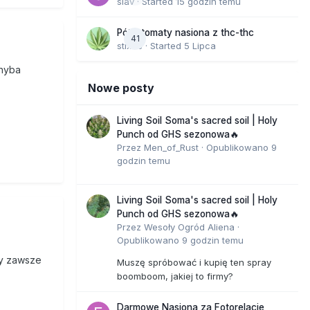
slav
· Started
15 godzin temu
Półautomaty nasiona z thc-thc
 w roku
41
stix33
· Started
5 Lipca
sny.
chyba
Nowe posty
 dostęp
t niższe,
Living Soil Soma's sacred soil | Holy
tym, czy
Punch od GHS sezonowa🔥
Przez
Men_of_Rust
·
Opublikowano
9
godzin temu
me
Living Soil Soma's sacred soil | Holy
ksualne,
Punch od GHS sezonowa🔥
iczne
Przez
Wesoły Ogród Aliena
·
ić się
Opublikowano
9 godzin temu
i
 my zawsze
Muszę spróbować i kupię ten spray
celi w
boomboom, jakiej to firmy?
ypadkiem
ż
Darmowe Nasiona za Fotorelacje
luczenie?