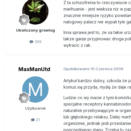
produkcji i handlu narkotykam
Z ta schizofrenia to rzeczywiscie 
permanentnej wojny (słynna „wo
marihuanie - jest wieksza niz w p
dyskursem na temat szkodliwoś
znacznie mniejsze ryzyko powsta
nie spraw kryminalnych i chce,
nalogowy palacz nie wypali tyle ga
się rzetelną profilaktyką uzależ
Ukończony growlog
Inna sprawa jest to, ze sa takie 
takze ganje przyjmowac droga pok
Anna (30 lat, terapeutka w Zak
359
wytracic z rak.
- Zgadzam się, że karanie za m
karne – lepiej byłoby finansowa
Obecnie w ramach profilaktyki 
MaxManUtd
Opublikowano
10 Czerwca 2009
narkomana. To raczej śmieszy i
Artykuł bardzo dobry, szkoda że p
Uważam, że legalizacja marihua
komuś się przyda, myślę że daje r
kontrolę nad uprawą i handlem
Ludzie co wy macie z tymi komórk
uzależnionych i np. stworzenie dl
specjalne receptory kannabinoido
Użytkownik
naturalnie przebywającym w organi
Bardzo ważne też jest, aby lega
lub głębokiego relaksu. Dalej: m
takie zasady działają, można si
21
organizmie, jednak jeśli przesta
spożywać tylko w wybranych i s
poprzedniego stanu. Trzeba tu zazn
jej jednorazowo kupić, posiadać