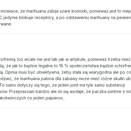
 użytkowników tej rośliny na rekreacyjnych i medycznych. Zawartym
mowiace, ze marihuana zabija szare komorki, poniewaz jest to nie
lem wspomaga się na świecie leczenie wielu chorób, min. stwardnie
HC jedynie blokuje receptory, a po odstawieniu marihuany na pewien
aknienia po chemioterapii i AIDS, anoreksji i Alzheimerze. (Lekiem,
ywane.
znany pod nazwą dronabinol], jest np. dostępny w USA i Holandii M
ie THC może powodować zmniejszenie energii życiowej i zwiększa
 choroby psychiczne. Wniosek może zdumiewać: medyczni dostają 
cyjnych ta sama substancja depresję powoduje (rekreacyjni są też z
arto pamiętać, że badanie szkodliwości omawianej rośliny jest w wi
ofremią (co wcale nie jest tak jak w artykule, ponieważ trzeba mie
ąd sprzeczności w podawanych do wiadomości publicznej danych.
yślą, że jak to będzie legalne to 16 % społeczeństwa będzie schizfre
dą. Opinia musi być obiektywna, żeby stała się wiarygodna ale po c
iwdziałania handlu i używaniu marihuany nie sprawdziła się rola repr
dzieć, że marihuana palona dla zabawy może mieć różne skutki u
użytkowników tej rośliny przynosi szereg niepożądanych skutków
 To samo dotyczy się tego, że jeden joint ma tyle samo substancji
nów użytkowników, którzy mieli szczęście nie trafić za kraty rodzi
w. Przepraszam bardzo ale mi się wydaje, że paczka jointów (i mów
prawo i moralność to dwie odrębne sprawy. Przez restrykcyjną pen
rakotwórczych co jeden papieros..
ista skala spożycia marihuany, a co za tym idzie, niemożliwa staje 
C na ludzki organizm.
nad kwestią etyki spożycia i legalizacji marihuany. Nowy Komisarz d
acka Obamy, Gil Kerlikowski, chce zmienić rządową strategię w zwal