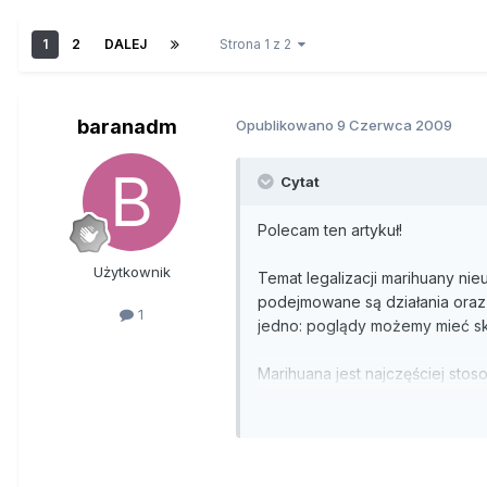
1
2
DALEJ
Strona 1 z 2
baranadm
Opublikowano
9 Czerwca 2009
Cytat
Polecam ten artykuł!
Użytkownik
Temat legalizacji marihuany ni
podejmowane są działania oraz 
1
jedno: poglądy możemy mieć skr
Marihuana jest najczęściej sto
4,3 proc. ludzi pali ją codzien
że 36% młodych Polaków w wieku
zażywa ją stale. Z innych źróde