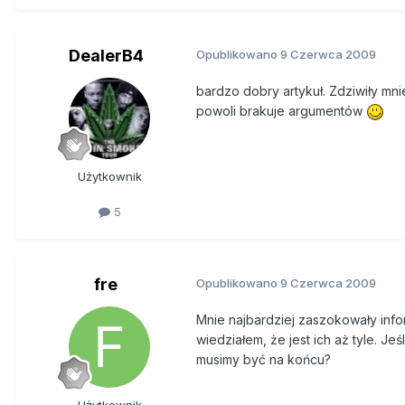
Specjaliści, porównawszy badani
polegających na zwiększeniu pe
wprowadzono w Polsce odpowiedz
DealerB4
Opublikowano
9 Czerwca 2009
2000 zaostrzono przepisy, karz
bardzo dobry artykuł. Zdziwiły mn
Z ocen młodzieży wynika, że do
powoli brakuje argumentów
Jednocześnie w porównaniu do n
do alkoholu, papierosów i nark
niż u pozostałych badanych nas
Użytkownik
młodzi piją, palą i zażywają nark
5
Za posiadanie nawet śladowych 
przewiduje za: podszywanie si
narażenie na zakażenie wirusem
fre
porzucenie lub porwanie małole
Opublikowano
9 Czerwca 2009
nawoływanie do zbrodni, fałszyw
Mnie najbardziej zaszokowały info
wobec bliźniego za trzy lata wi
wiedziałem, że jest ich aż tyle. J
wymienionych wyżej czynów z pal
musimy być na końcu?
towarzystwie sutenera, faszyst
zaostrzenie przepisów nie spra
ekscesu o znikomej szkodliwośc