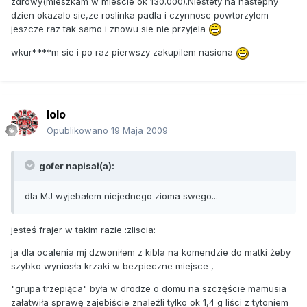
zdrowy(mieszkam w miescie ok 130.000).Niestety na nastepny
dzien okazalo sie,ze roslinka padla i czynnosc powtorzylem
jeszcze raz tak samo i znowu sie nie przyjela
wkur****m sie i po raz pierwszy zakupilem nasiona
lolo
Opublikowano
19 Maja 2009
gofer napisał(a):
dla MJ wyjebałem niejednego zioma swego...
jesteś frajer w takim razie :zliscia:
ja dla ocalenia mj dzwoniłem z kibla na komendzie do matki żeby
szybko wyniosła krzaki w bezpieczne miejsce ,
"grupa trzepiąca" była w drodze o domu na szczęście mamusia
załatwiła sprawę zajebiście znaleźli tylko ok 1,4 g liści z tytoniem