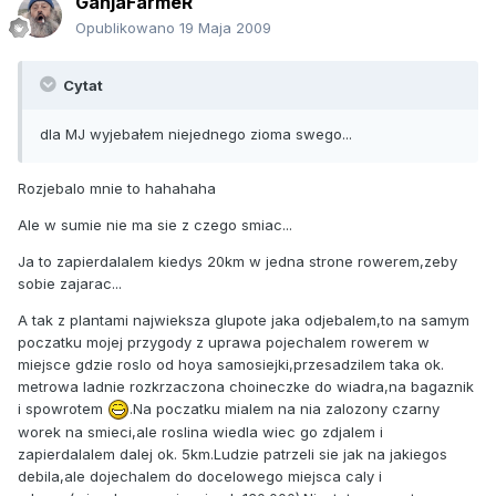
GanjaFarmeR
Opublikowano
19 Maja 2009
Cytat
dla MJ wyjebałem niejednego zioma swego...
Rozjebalo mnie to hahahaha
Ale w sumie nie ma sie z czego smiac...
Ja to zapierdalalem kiedys 20km w jedna strone rowerem,zeby
sobie zajarac...
A tak z plantami najwieksza glupote jaka odjebalem,to na samym
poczatku mojej przygody z uprawa pojechalem rowerem w
miejsce gdzie roslo od hoya samosiejki,przesadzilem taka ok.
metrowa ladnie rozkrzaczona choineczke do wiadra,na bagaznik
i spowrotem
.Na poczatku mialem na nia zalozony czarny
worek na smieci,ale roslina wiedla wiec go zdjalem i
zapierdalalem dalej ok. 5km.Ludzie patrzeli sie jak na jakiegos
debila,ale dojechalem do docelowego miejsca caly i