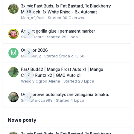
3x mix Fast Buds, 1x Fat Bastard, 1x Blackberry
89
Moonrock, 1x White Rhino - 6x Automat
Men_of_Rust
· Started
30 Czerwca
Apricot gorilla glue i pernament marker
2
SweetDonut
· Started
29 Lipca
Outdoor 2026
2
Marcel852
· Started
Środa o 13:50
Fast Bud42 | Mango Frost Auto x1 | Mango
7
Cherry Runtz x2 | GMO Auto x1
Wesoły Ogród Aliena
· Started
28 Lipca
Outdoorowe automatyczne zmagania Smaka.
10
SmakMaroca999
· Started
4 Lipca
Nowe posty
3x mix Fast Buds, 1x Fat Bastard, 1x Blackberry