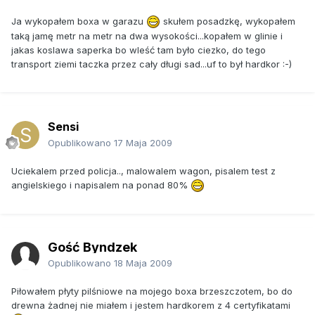
Ja wykopałem boxa w garazu
skułem posadzkę, wykopałem
taką jamę metr na metr na dwa wysokości...kopałem w glinie i
jakas koslawa saperka bo wleść tam było ciezko, do tego
transport ziemi taczka przez cały długi sad...uf to był hardkor :-)
Sensi
Opublikowano
17 Maja 2009
Uciekalem przed policja.., malowalem wagon, pisalem test z
angielskiego i napisalem na ponad 80%
Gość Byndzek
Opublikowano
18 Maja 2009
Piłowałem płyty pilśniowe na mojego boxa brzeszczotem, bo do
drewna żadnej nie miałem i jestem hardkorem z 4 certyfikatami