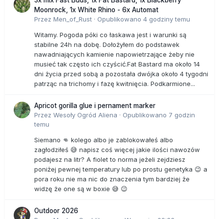
Moonrock, 1x White Rhino - 6x Automat
Przez
Men_of_Rust
·
Opublikowano
4 godziny temu
Witamy. Pogoda póki co łaskawa jest i warunki są
stabilne 24h na dobę. Dołożyłem do podstawek
nawadniających kamienie napowietrzające żeby nie
musieć tak często ich czyścić.Fat Bastard ma około 14
dni życia przed sobą a pozostała dwójka około 4 tygodni
patrząc na trichomy i fazę kwitnięcia. Podkarmione...
Apricot gorilla glue i pernament marker
Przez
Wesoły Ogród Aliena
·
Opublikowano
7 godzin
temu
Siemano 👊 kolego albo je zablokowałeś albo
zagłodziłeś 😅 napisz coś więcej jakie ilości nawozów
podajesz na litr? A fiolet to norma jeżeli zejdziesz
poniżej pewnej temperatury lub po prostu genetyka 😉 a
pora roku nie ma nic do znaczenia tym bardziej że
widzę że one są w boxie 😅 😉
Outdoor 2026