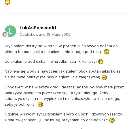
LukAsPassion#1
Opublikowano
18 Maja 2009
Wycinałem dziury na wiatraki w płytach pilśniowych nożem do
chleba bo ma ząbki a nie miałem nic innego pod ręką..
Uciekałem przed dzikami w środku lasu (kilka razy)
Napiłem się wody z nawozem jak stałem obok spota i jakiś koleś
się na mnie patrzył (że niby biegłem i się zmęczyłem)
Chodziłem w największy grad i deszcz jak roślinki były małe przez
pokrzywy, skakałem przez rzeczkę itp tylko dlatego, żeby
zobaczyć czy ich nie wypłukało i nie zniszczyło i w razie czego,
żeby je ochronić..
Ogólnie w swoim życiu zrobiłem sporo głupich i dziwnych rzeczy
z tym związanych.. ;P jak mi się przypomni to coś dopiszę