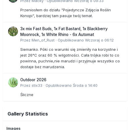
Przez
Macky
·
Opublikowano
Wczoraj o 09:33
Przeniosłem do działu "Pojedyncze Zdjęcia Roślin
Konopi", bardziej tam pasuje twój temat.
3x mix Fast Buds, 1x Fat Bastard, 1x Blackberry
Moonrock, 1x White Rhino - 6x Automat
Przez
Men_of_Rust
·
Opublikowano
Wczoraj o 06:12
Siemanko. Póki co warunki się zmieniły na korzystne i
jest 26°C oraz 60 % wilgotności. Cała trójka robi to co
powinna, puchnie,nie marudzi i przyjmuje wszystko co
dostaje bez marudzenia.
Outdoor 2026
Przez
stix33
·
Opublikowano
Środa o 14:40
Śliczne
Gallery Statistics
Images