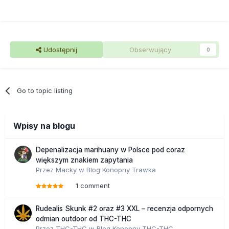
Udostępnij
Obserwujący
0
Go to topic listing
Wpisy na blogu
Depenalizacja marihuany w Polsce pod coraz
większym znakiem zapytania
Przez
Macky
w
Blog Konopny Trawka
1 comment
Rudealis Skunk #2 oraz #3 XXL – recenzja odpornych
odmian outdoor od THC-THC
Przez
THC-THC
w
Blog Konopny THC-THC