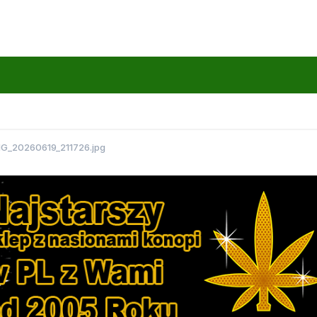
MG_20260619_211726.jpg