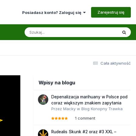
Zarejestruj się
Posiadasz konto? Zaloguj się
Cała aktywność
Wpisy na blogu
Depenalizacja marihuany w Polsce pod
coraz większym znakiem zapytania
Przez
Macky
w
Blog Konopny Trawka
1 comment
Rudealis Skunk #2 oraz #3 XXL –