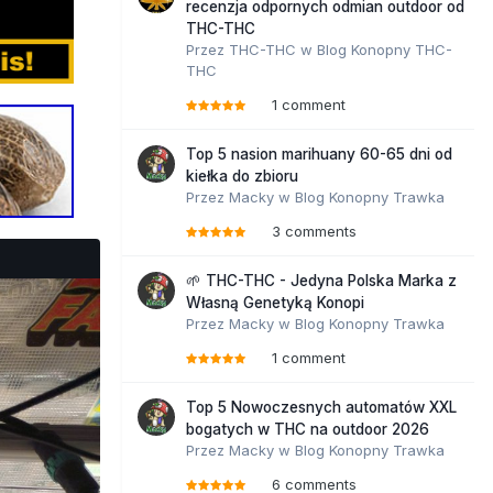
recenzja odpornych odmian outdoor od
THC-THC
Przez
THC-THC
w
Blog Konopny THC-
THC
1 comment
Top 5 nasion marihuany 60-65 dni od
kiełka do zbioru
Przez
Macky
w
Blog Konopny Trawka
3 comments
🌱 THC-THC - Jedyna Polska Marka z
Własną Genetyką Konopi
Przez
Macky
w
Blog Konopny Trawka
1 comment
Top 5 Nowoczesnych automatów XXL
bogatych w THC na outdoor 2026
Przez
Macky
w
Blog Konopny Trawka
6 comments