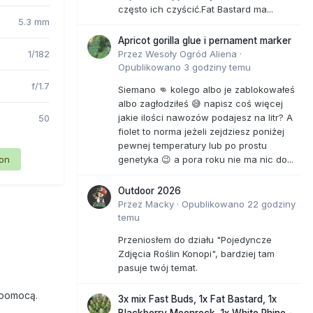
często ich czyścić.Fat Bastard ma...
5.3 mm
Apricot gorilla glue i pernament marker
1/182
Przez
Wesoły Ogród Aliena
·
Opublikowano
3 godziny temu
f/1.7
Siemano 👊 kolego albo je zablokowałeś
albo zagłodziłeś 😅 napisz coś więcej
jakie ilości nawozów podajesz na litr? A
50
fiolet to norma jeżeli zejdziesz poniżej
pewnej temperatury lub po prostu
ion
genetyka 😉 a pora roku nie ma nic do...
Outdoor 2026
Przez
Macky
·
Opublikowano
22 godziny
temu
Przeniosłem do działu "Pojedyncze
Zdjęcia Roślin Konopi", bardziej tam
pasuje twój temat.
 pomocą.
3x mix Fast Buds, 1x Fat Bastard, 1x
Blackberry Moonrock, 1x White Rhino -