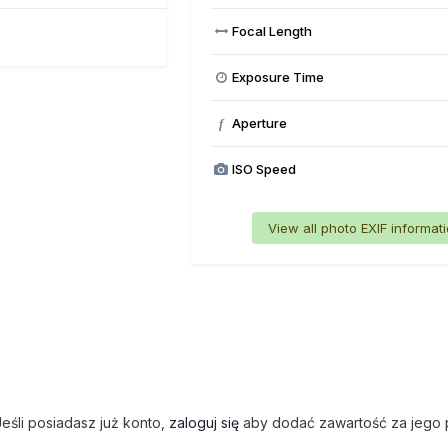
Focal Length
Exposure Time
Aperture
f
ISO Speed
View all photo EXIF informat
eśli posiadasz już konto,
zaloguj się
aby dodać zawartość za jego