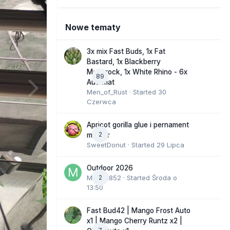
Nowe tematy
3x mix Fast Buds, 1x Fat
Bastard, 1x Blackberry
Moonrock, 1x White Rhino - 6x
89
Automat
Men_of_Rust
· Started
30
Czerwca
Apricot gorilla glue i pernament
2
marker
SweetDonut
· Started
29 Lipca
Outdoor 2026
Marcel852
2
· Started
Środa o
13:50
Fast Bud42 | Mango Frost Auto
x1 | Mango Cherry Runtz x2 |