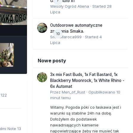
7
GMO Auto x1
Wesoły Ogród Aliena
· Started
28
Lipca
e Tools
Outdoorowe automatyczne
zmagania Smaka.
10
SmakMaroca999
· Started
4
Lipca
Nowe posty
3x mix Fast Buds, 1x Fat Bastard, 1x
Blackberry Moonrock, 1x White Rhino -
6x Automat
Przez
Men_of_Rust
·
Opublikowano
10
· 122
minut temu
Witamy. Pogoda póki co łaskawa jest i
warunki są stabilne 24h na dobę.
Dołożyłem do podstawek
nawadniających kamienie
dmi Note 13
napowietrzające żeby nie musieć tak