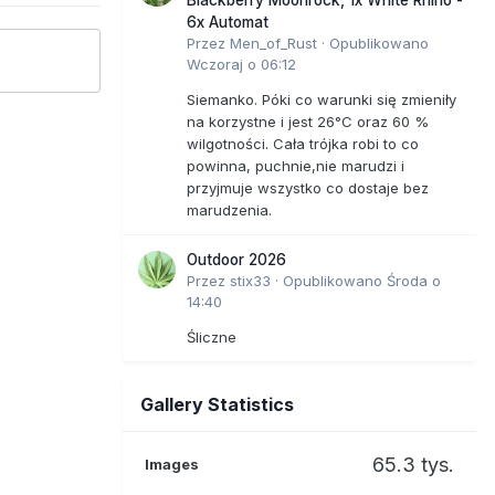
6x Automat
Przez
Men_of_Rust
·
Opublikowano
Wczoraj o 06:12
Siemanko. Póki co warunki się zmieniły
na korzystne i jest 26°C oraz 60 %
wilgotności. Cała trójka robi to co
powinna, puchnie,nie marudzi i
przyjmuje wszystko co dostaje bez
marudzenia.
Outdoor 2026
Przez
stix33
·
Opublikowano
Środa o
14:40
Śliczne
Gallery Statistics
65.3 tys.
Images