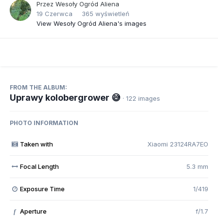
Przez
Wesoły Ogród Aliena
19 Czerwca
365 wyświetleń
View Wesoły Ogród Aliena's images
FROM THE ALBUM:
Uprawy kolobergrower 😅
· 122 images
PHOTO INFORMATION
Taken with
Xiaomi 23124RA7EO
Focal Length
5.3 mm
Exposure Time
1/419
Aperture
f/1.7
f