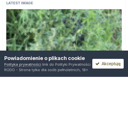
LATEST IMAGE
Powiadomienie o plikach cookie
Akceptuję
Polityka prywatności
link do Polityki Prywatności
RODO - Strona tylko dla osób pełnoletnich, 18+
IMG_0599.png
Przez
Osiedlowy Geniusz
,
14 godzin temu
Polityka prywatności
Kontakt
Ciasteczka
Trawka.org
Powered by Invision Community