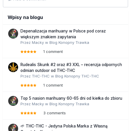
Wpisy na blogu
Depenalizacja marihuany w Polsce pod coraz
większym znakiem zapytania
Przez
Macky
w
Blog Konopny Trawka
1 comment
Rudealis Skunk #2 oraz #3 XXL – recenzja odpornych
odmian outdoor od THC-THC
Przez
THC-THC
w
Blog Konopny THC-THC
1 comment
Top 5 nasion marihuany 60-65 dni od kiełka do zbioru
Przez
Macky
w
Blog Konopny Trawka
3 comments
🌱 THC-THC - Jedyna Polska Marka z Własną