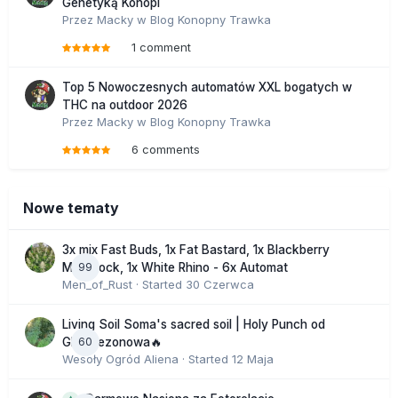
Genetyką Konopi
Przez
Macky
w
Blog Konopny Trawka
1 comment
Top 5 Nowoczesnych automatów XXL bogatych w
THC na outdoor 2026
Przez
Macky
w
Blog Konopny Trawka
6 comments
Nowe tematy
3x mix Fast Buds, 1x Fat Bastard, 1x Blackberry
99
Moonrock, 1x White Rhino - 6x Automat
Men_of_Rust
· Started
30 Czerwca
Living Soil Soma's sacred soil | Holy Punch od
60
GHS sezonowa🔥
Wesoły Ogród Aliena
· Started
12 Maja