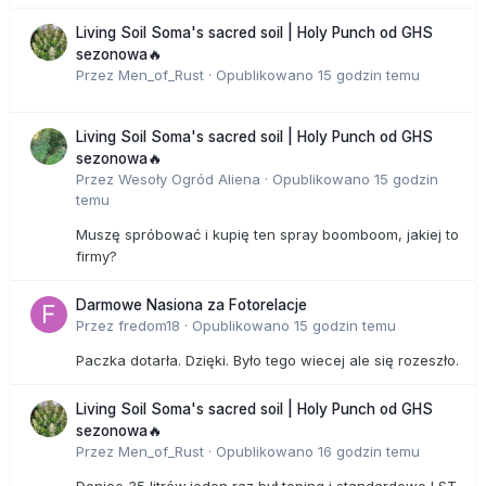
Living Soil Soma's sacred soil | Holy Punch od GHS
sezonowa🔥
Przez
Men_of_Rust
·
Opublikowano
15 godzin temu
Living Soil Soma's sacred soil | Holy Punch od GHS
sezonowa🔥
Przez
Wesoły Ogród Aliena
·
Opublikowano
15 godzin
temu
Muszę spróbować i kupię ten spray boomboom, jakiej to
firmy?
Darmowe Nasiona za Fotorelacje
Przez
fredom18
·
Opublikowano
15 godzin temu
Paczka dotarła. Dzięki. Było tego wiecej ale się rozeszło.
Living Soil Soma's sacred soil | Holy Punch od GHS
sezonowa🔥
Przez
Men_of_Rust
·
Opublikowano
16 godzin temu
Donice 35 litrów,jeden raz był toping i standardowe LST