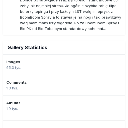
żeby jak najmniej stresu. Ja ogólnie szybko robię flipa
bo przy topingu i przy każdym LST walę im oprysk z
BoomBoom Spray a to stawia je na nogi i taki prawdziwy
weg mam maks trzy tygodnie. Po za BoomBoom Spray i
Bio PK od Bio Tabs bym standardowy schemat...
Gallery Statistics
Images
65.3 tys.
Comments
1.3 tys.
Albums
1.9 tys.