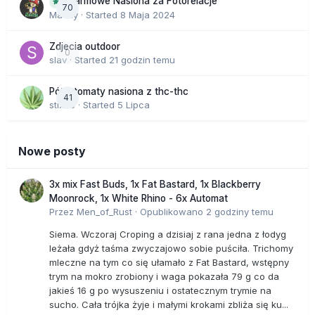
Darmowe Nasiona za Fotorelacje
70
Macky
· Started
8 Maja 2024
Zdjecia outdoor
0
slav
· Started
21 godzin temu
Półautomaty nasiona z thc-thc
41
stix33
· Started
5 Lipca
Nowe posty
3x mix Fast Buds, 1x Fat Bastard, 1x Blackberry
Moonrock, 1x White Rhino - 6x Automat
Przez
Men_of_Rust
·
Opublikowano
2 godziny temu
Siema. Wczoraj Croping a dzisiaj z rana jedna z łodyg
leżała gdyż taśma zwyczajowo sobie puściła. Trichomy
mleczne na tym co się ułamało z Fat Bastard, wstępny
trym na mokro zrobiony i waga pokazała 79 g co da
jakieś 16 g po wysuszeniu i ostatecznym trymie na
sucho. Cała trójka żyje i małymi krokami zbliża się ku...