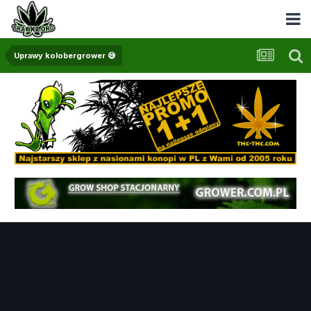
Uprawy kolobergrower 😅