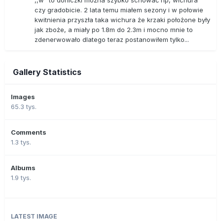
,,w" to doniczki można szybko schować np, wichura
czy gradobicie. 2 lata temu miałem sezony i w połowie
kwitnienia przyszła taka wichura że krzaki położone były
jak zboże, a miały po 1.8m do 2.3m i mocno mnie to
zdenerwowało dlatego teraz postanowiłem tylko...
Gallery Statistics
Images
65.3 tys.
Comments
1.3 tys.
Albums
1.9 tys.
LATEST IMAGE