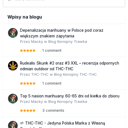
Wpisy na blogu
Depenalizacja marihuany w Polsce pod coraz
większym znakiem zapytania
Przez
Macky
w
Blog Konopny Trawka
1 comment
Rudealis Skunk #2 oraz #3 XXL – recenzja odpornych
odmian outdoor od THC-THC
Przez
THC-THC
w
Blog Konopny THC-THC
1 comment
Top 5 nasion marihuany 60-65 dni od kiełka do zbioru
Przez
Macky
w
Blog Konopny Trawka
3 comments
🌱 THC-THC - Jedyna Polska Marka z Własną