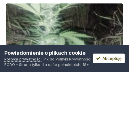
Powiadomienie o plikach cookie
Akceptuję
Polityka prywatności
link do Polityki Prywatności
RODO - Strona tylko dla osób pełnoletnich, 18+
IMG_20260804_221841.jpg
Przez
zielony_porucznik
,
Środa o 00:23
Polityka prywatności
Kontakt
Ciasteczka
Trawka.org
Powered by Invision Community