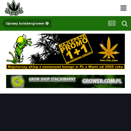
Uprawy kolobergrower 😅