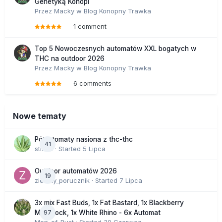
Genetyką Konopi
Przez
Macky
w
Blog Konopny Trawka
1 comment
Top 5 Nowoczesnych automatów XXL bogatych w
THC na outdoor 2026
Przez
Macky
w
Blog Konopny Trawka
6 comments
Nowe tematy
Półautomaty nasiona z thc-thc
41
stix33
· Started
5 Lipca
Outdoor automatów 2026
19
zielony_porucznik
· Started
7 Lipca
3x mix Fast Buds, 1x Fat Bastard, 1x Blackberry
97
Moonrock, 1x White Rhino - 6x Automat