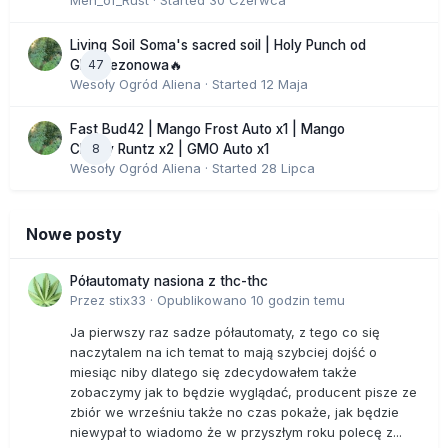
Men_of_Rust
· Started
30 Czerwca
Living Soil Soma's sacred soil | Holy Punch od
47
GHS sezonowa🔥
Wesoły Ogród Aliena
· Started
12 Maja
Fast Bud42 | Mango Frost Auto x1 | Mango
8
Cherry Runtz x2 | GMO Auto x1
Wesoły Ogród Aliena
· Started
28 Lipca
Nowe posty
Półautomaty nasiona z thc-thc
Przez
stix33
·
Opublikowano
10 godzin temu
Ja pierwszy raz sadze półautomaty, z tego co się
naczytalem na ich temat to mają szybciej dojść o
miesiąc niby dlatego się zdecydowałem także
zobaczymy jak to będzie wyglądać, producent pisze ze
zbiór we wrześniu także no czas pokaże, jak będzie
niewypał to wiadomo że w przyszłym roku polecę z...