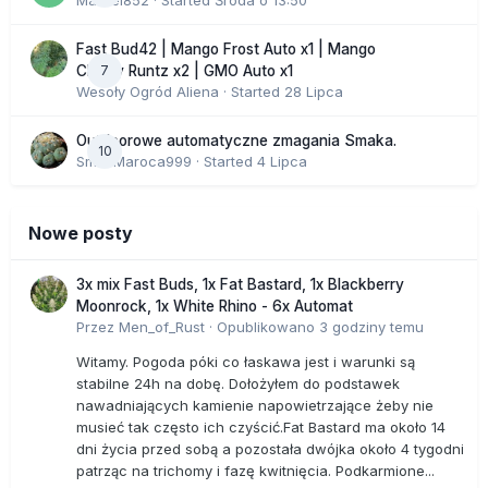
Marcel852
· Started
Środa o 13:50
Fast Bud42 | Mango Frost Auto x1 | Mango
7
Cherry Runtz x2 | GMO Auto x1
Wesoły Ogród Aliena
· Started
28 Lipca
Outdoorowe automatyczne zmagania Smaka.
10
SmakMaroca999
· Started
4 Lipca
Nowe posty
3x mix Fast Buds, 1x Fat Bastard, 1x Blackberry
Moonrock, 1x White Rhino - 6x Automat
Przez
Men_of_Rust
·
Opublikowano
3 godziny temu
Witamy. Pogoda póki co łaskawa jest i warunki są
stabilne 24h na dobę. Dołożyłem do podstawek
nawadniających kamienie napowietrzające żeby nie
musieć tak często ich czyścić.Fat Bastard ma około 14
dni życia przed sobą a pozostała dwójka około 4 tygodni
patrząc na trichomy i fazę kwitnięcia. Podkarmione...