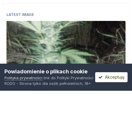
LATEST IMAGE
Powiadomienie o plikach cookie
Akceptuję
Polityka prywatności
link do Polityki Prywatności
RODO - Strona tylko dla osób pełnoletnich, 18+
IMG_20260804_221841.jpg
Przez
zielony_porucznik
,
Środa o 00:23
Polityka prywatności
Kontakt
Ciasteczka
Trawka.org