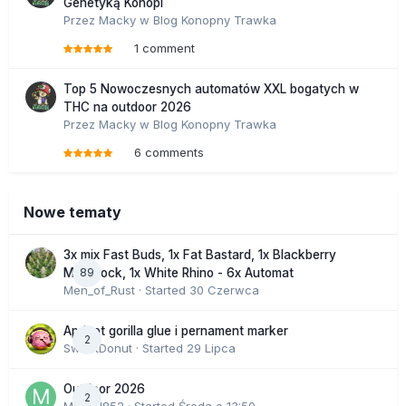
Genetyką Konopi
Przez
Macky
w
Blog Konopny Trawka
1 comment
Top 5 Nowoczesnych automatów XXL bogatych w
THC na outdoor 2026
Przez
Macky
w
Blog Konopny Trawka
6 comments
Nowe tematy
3x mix Fast Buds, 1x Fat Bastard, 1x Blackberry
89
Moonrock, 1x White Rhino - 6x Automat
Men_of_Rust
· Started
30 Czerwca
Apricot gorilla glue i pernament marker
2
SweetDonut
· Started
29 Lipca
Outdoor 2026
2