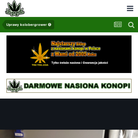
Uprawy kolobergrower 😅