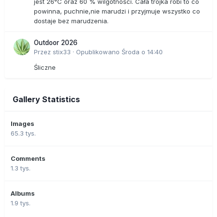
jest 26°C oraz 60 % wilgotności. Cała trójka robi to co
powinna, puchnie,nie marudzi i przyjmuje wszystko co
dostaje bez marudzenia.
Outdoor 2026
Przez
stix33
·
Opublikowano
Środa o 14:40
Śliczne
Gallery Statistics
Images
65.3 tys.
Comments
1.3 tys.
Albums
1.9 tys.