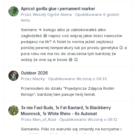
Apricot gorilla glue i pernament marker
Przez
Wesoły Ogród Aliena
·
Opublikowano
6 godzin
temu
Siemano 👊 kolego albo je zablokowałeś albo
zagłodziłeś 😅 napisz coś więcej jakie ilości nawozów
podajesz na litr? A fiolet to norma jeżeli zejdziesz
poniżej pewnej temperatury lub po prostu genetyka 😉 a
pora roku nie ma nic do znaczenia tym bardziej że
widzę że one są w boxie 😅 😉
Outdoor 2026
Przez
Macky
·
Opublikowano
Wczoraj o 09:33
Przeniosłem do działu "Pojedyncze Zdjęcia Roślin
Konopi", bardziej tam pasuje twój temat.
3x mix Fast Buds, 1x Fat Bastard, 1x Blackberry
Moonrock, 1x White Rhino - 6x Automat
Przez
Men_of_Rust
·
Opublikowano
Wczoraj o 06:12
Siemanko. Póki co warunki się zmieniły na korzystne i