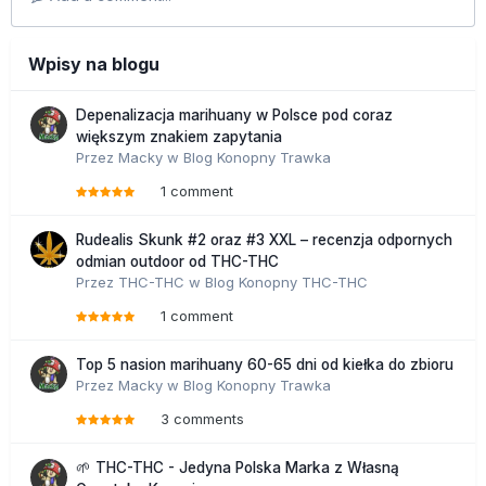
Wpisy na blogu
Depenalizacja marihuany w Polsce pod coraz
większym znakiem zapytania
Przez
Macky
w
Blog Konopny Trawka
1 comment
Rudealis Skunk #2 oraz #3 XXL – recenzja odpornych
odmian outdoor od THC-THC
Przez
THC-THC
w
Blog Konopny THC-THC
1 comment
Top 5 nasion marihuany 60-65 dni od kiełka do zbioru
Przez
Macky
w
Blog Konopny Trawka
3 comments
🌱 THC-THC - Jedyna Polska Marka z Własną