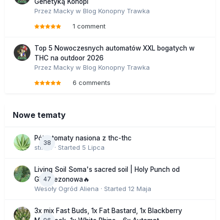
Genetyką Konopi
Przez
Macky
w
Blog Konopny Trawka
1 comment
Top 5 Nowoczesnych automatów XXL bogatych w
THC na outdoor 2026
Przez
Macky
w
Blog Konopny Trawka
6 comments
Nowe tematy
Półautomaty nasiona z thc-thc
38
stix33
· Started
5 Lipca
Living Soil Soma's sacred soil | Holy Punch od
47
GHS sezonowa🔥
Wesoły Ogród Aliena
· Started
12 Maja
3x mix Fast Buds, 1x Fat Bastard, 1x Blackberry