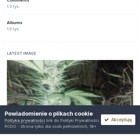
Comments
1.3 tys.
Albums
1.9 tys.
LATEST IMAGE
Powiadomienie o plikach cookie
Akceptuję
Polityka prywatności
link do Polityki Prywatności
RODO - Strona tylko dla osób pełnoletnich, 18+