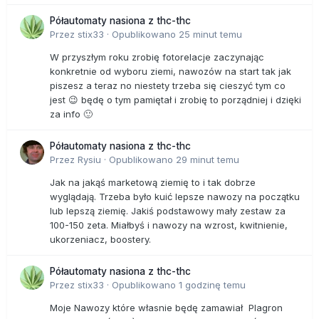
Półautomaty nasiona z thc-thc
Przez
stix33
·
Opublikowano
25 minut temu
W przyszłym roku zrobię fotorelacje zaczynając
konkretnie od wyboru ziemi, nawozów na start tak jak
piszesz a teraz no niestety trzeba się cieszyć tym co
jest 😉 będę o tym pamiętał i zrobię to porządniej i dzięki
za info 🙂
Półautomaty nasiona z thc-thc
Przez
Rysiu
·
Opublikowano
29 minut temu
Jak na jakąś marketową ziemię to i tak dobrze
wyglądają. Trzeba było kuić lepsze nawozy na początku
lub lepszą ziemię. Jakiś podstawowy mały zestaw za
100-150 zeta. Miałbyś i nawozy na wzrost, kwitnienie,
ukorzeniacz, boostery.
Półautomaty nasiona z thc-thc
Przez
stix33
·
Opublikowano
1 godzinę temu
Moje Nawozy które własnie będę zamawiał Plagron