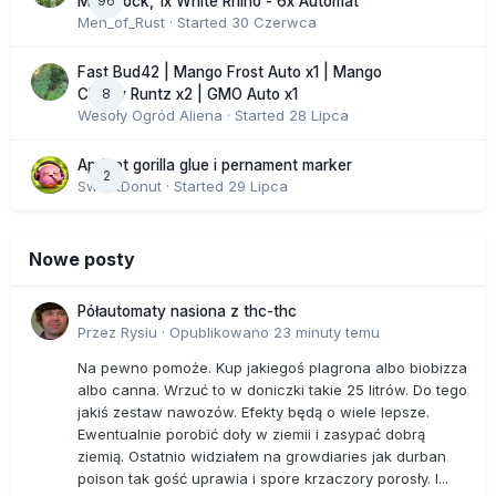
96
Moonrock, 1x White Rhino - 6x Automat
Men_of_Rust
· Started
30 Czerwca
Fast Bud42 | Mango Frost Auto x1 | Mango
8
Cherry Runtz x2 | GMO Auto x1
Wesoły Ogród Aliena
· Started
28 Lipca
Apricot gorilla glue i pernament marker
2
SweetDonut
· Started
29 Lipca
Nowe posty
Półautomaty nasiona z thc-thc
Przez
Rysiu
·
Opublikowano
23 minuty temu
Na pewno pomoże. Kup jakiegoś plagrona albo biobizza
albo canna. Wrzuć to w doniczki takie 25 litrów. Do tego
jakiś zestaw nawozów. Efekty będą o wiele lepsze.
Ewentualnie porobić doły w ziemii i zasypać dobrą
ziemią. Ostatnio widziałem na growdiaries jak durban
poison tak gość uprawia i spore krzaczory porosły. I...