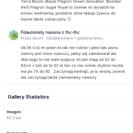
Terra Bloom (Baza) Plagron Green Sensation (Booster
4w1) Plagron Sugar Royal to ziomek mi doradził na
koniec kwitnienia, podobno silnie ładuje żywice do
topów także zobaczymy 🙂
Półautomaty nasiona z thc-thc
Przez
stix33
·
Opublikowano
1 godzinę temu
08.08 Coś mi jeden krzak nie rośnie i jakiś taki jasno
zielony jest mimo nawozu, jakby się zablokował ale
dlaczego to nie mam pojęcia. Krzaki mają od 62 do
82cm z tym że te 62 to ten co nie rośnie zbytnio reszta
ma po 75 do 82. Zaczynają kwitnąć, ja to widzę, powoli
ale zaczynają także zamawiamy nawozy
Gallery Statistics
Images
65.3 tys.