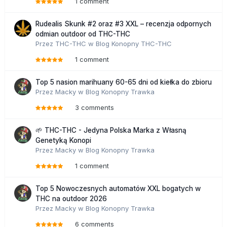
1 comment
Rudealis Skunk #2 oraz #3 XXL – recenzja odpornych
odmian outdoor od THC-THC
Przez
THC-THC
w
Blog Konopny THC-THC
1 comment
Top 5 nasion marihuany 60-65 dni od kiełka do zbioru
Przez
Macky
w
Blog Konopny Trawka
3 comments
🌱 THC-THC - Jedyna Polska Marka z Własną
Genetyką Konopi
Przez
Macky
w
Blog Konopny Trawka
1 comment
Top 5 Nowoczesnych automatów XXL bogatych w
THC na outdoor 2026
Przez
Macky
w
Blog Konopny Trawka
6 comments