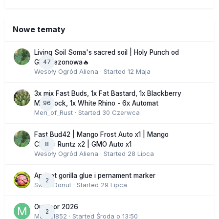
Nowe tematy
Living Soil Soma's sacred soil | Holy Punch od
47
GHS sezonowa🔥
Wesoły Ogród Aliena
· Started
12 Maja
3x mix Fast Buds, 1x Fat Bastard, 1x Blackberry
96
Moonrock, 1x White Rhino - 6x Automat
Men_of_Rust
· Started
30 Czerwca
Fast Bud42 | Mango Frost Auto x1 | Mango
8
Cherry Runtz x2 | GMO Auto x1
Wesoły Ogród Aliena
· Started
28 Lipca
Apricot gorilla glue i pernament marker
2
SweetDonut
· Started
29 Lipca
Outdoor 2026
2
Marcel852
· Started
Środa o 13:50