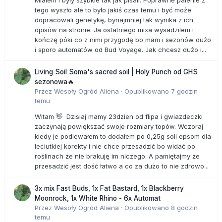
Miałem i były szybkie tak jak pisali. Poprawne palenie z
tego wyszło ale to było jakiś czas temu i być może
dopracowali genetykę, bynajmniej tak wynika z ich
opisów na stronie. Ja ostatniego mixa wysadzilem i
kończę póki co z nimi przygodę bo mam i sezonów dużo
i sporo automatów od Bud Voyage. Jak chcesz dużo i...
Living Soil Soma's sacred soil | Holy Punch od GHS
sezonowa🔥
Przez
Wesoły Ogród Aliena
·
Opublikowano
7 godzin
temu
Witam 👋 Dzisiaj mamy 23dzien od flipa i gwiazdeczki
zaczynają powiększać swoje rozmiary topów. Wczoraj
kiedy je podlewałem to dodałem po 0,25g soli epsom dla
leciutkiej korekty i nie chce przesadzić bo widać po
roślinach że nie brakuję im niczego. A pamiętajmy że
przesadzić jest dość łatwo a co za dużo to nie zdrowo...
3x mix Fast Buds, 1x Fat Bastard, 1x Blackberry
Moonrock, 1x White Rhino - 6x Automat
Przez
Wesoły Ogród Aliena
·
Opublikowano
8 godzin
temu