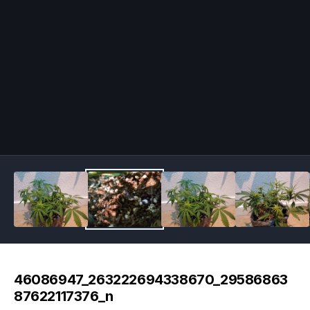
Image Tools
46086947_263222694338670_29586863
87622117376_n