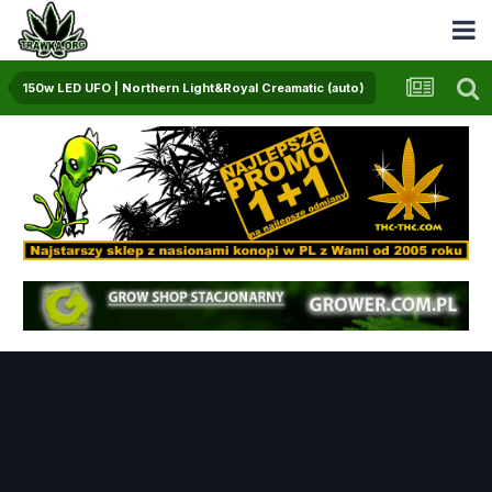
150w LED UFO | Northern Light&Royal Creamatic (auto)