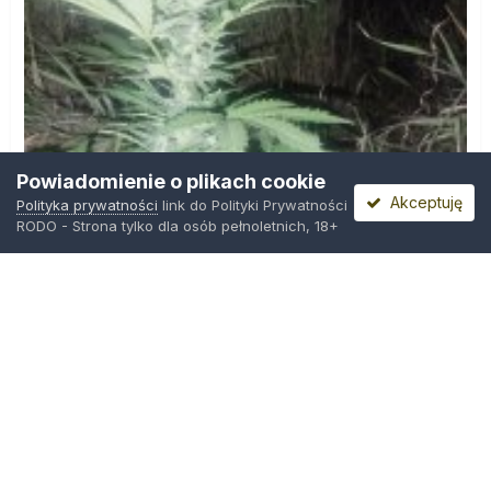
Powiadomienie o plikach cookie
Akceptuję
Polityka prywatności
link do Polityki Prywatności
RODO - Strona tylko dla osób pełnoletnich, 18+
IMG_20260804_221841.jpg
Przez
zielony_porucznik
,
Środa o 00:23
Polityka prywatności
Kontakt
Ciasteczka
Trawka.org
Powered by Invision Community