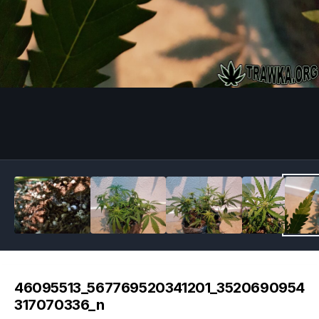
Image Tools
46095513_567769520341201_3520690954
317070336_n