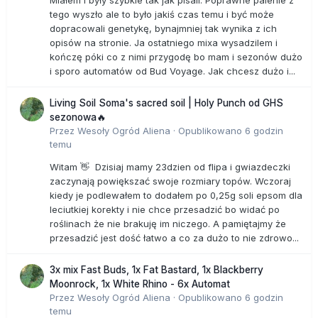
Miałem i były szybkie tak jak pisali. Poprawne palenie z
tego wyszło ale to było jakiś czas temu i być może
dopracowali genetykę, bynajmniej tak wynika z ich
opisów na stronie. Ja ostatniego mixa wysadzilem i
kończę póki co z nimi przygodę bo mam i sezonów dużo
i sporo automatów od Bud Voyage. Jak chcesz dużo i...
Living Soil Soma's sacred soil | Holy Punch od GHS
sezonowa🔥
Przez
Wesoły Ogród Aliena
·
Opublikowano
6 godzin
temu
Witam 👋 Dzisiaj mamy 23dzien od flipa i gwiazdeczki
zaczynają powiększać swoje rozmiary topów. Wczoraj
kiedy je podlewałem to dodałem po 0,25g soli epsom dla
leciutkiej korekty i nie chce przesadzić bo widać po
roślinach że nie brakuję im niczego. A pamiętajmy że
przesadzić jest dość łatwo a co za dużo to nie zdrowo...
3x mix Fast Buds, 1x Fat Bastard, 1x Blackberry
Moonrock, 1x White Rhino - 6x Automat
Przez
Wesoły Ogród Aliena
·
Opublikowano
6 godzin
temu