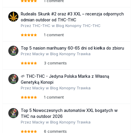
1 comment
Rudealis Skunk #2 oraz #3 XXL – recenzja odpornych
odmian outdoor od THC-THC
Przez
THC-THC
w
Blog Konopny THC-THC
1 comment
Top 5 nasion marihuany 60-65 dni od kiełka do zbioru
Przez
Macky
w
Blog Konopny Trawka
3 comments
🌱 THC-THC - Jedyna Polska Marka z Własną
Genetyką Konopi
Przez
Macky
w
Blog Konopny Trawka
1 comment
Top 5 Nowoczesnych automatów XXL bogatych w
THC na outdoor 2026
Przez
Macky
w
Blog Konopny Trawka
6 comments