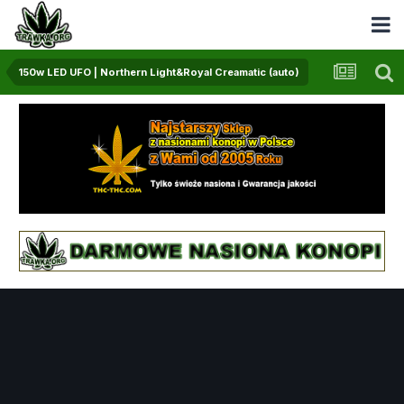
150w LED UFO | Northern Light&Royal Creamatic (auto)