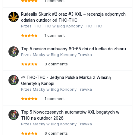
1 comment
Rudealis Skunk #2 oraz #3 XXL – recenzja odpornych
odmian outdoor od THC-THC
Przez
THC-THC
w
Blog Konopny THC-THC
1 comment
Top 5 nasion marihuany 60-65 dni od kiełka do zbioru
Przez
Macky
w
Blog Konopny Trawka
3 comments
🌱 THC-THC - Jedyna Polska Marka z Własną
Genetyką Konopi
Przez
Macky
w
Blog Konopny Trawka
1 comment
Top 5 Nowoczesnych automatów XXL bogatych w
THC na outdoor 2026
Przez
Macky
w
Blog Konopny Trawka
6 comments