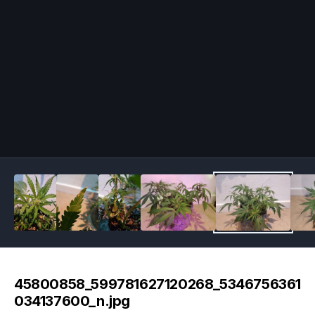
Image Tools
45800858_599781627120268_5346756361
034137600_n.jpg