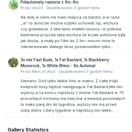
Półautomaty nasiona z thc-thc
Przez
stix33
·
Opublikowano
5 godzin temu
Na doły w ziemi nie mam miejsca za bardzo a w razie
,,w" to doniczki można szybko schować np, wichura
czy gradobicie. 2 lata temu miałem sezony i w połowie
kwitnienia przyszła taka wichura że krzaki położone były
jak zboże, a miały po 1.8m do 2.3m i mocno mnie to
zdenerwowało dlatego teraz postanowiłem tylko...
3x mix Fast Buds, 1x Fat Bastard, 1x Blackberry
Moonrock, 1x White Rhino - 6x Automat
Przez
Men_of_Rust
·
Opublikowano
5 godzin temu
Siemano. Dziś tylko lekkie foto w makro. Z całej trójki
kolejność kosy będzie następująca: Fat Bastard,Mix ten
wyższy a na końcu najniższy z mixów. Fat Bastard w 75
procentach trichomy ma mleczne a kwestia pozostałych
to maks parę dni do tygodnia, wyższy mix ma przed
sobą dobre cztery tygodnie a najniższy mix lekko...
Gallery Statistics