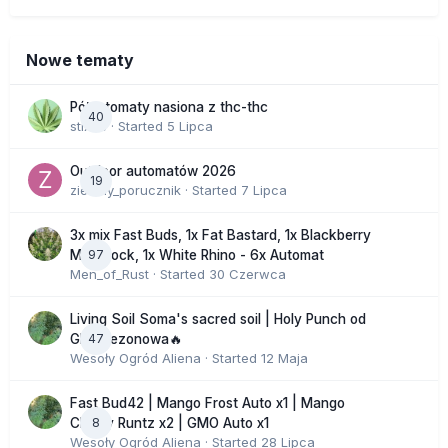
Nowe tematy
Półautomaty nasiona z thc-thc
40
stix33
· Started
5 Lipca
Outdoor automatów 2026
19
zielony_porucznik
· Started
7 Lipca
3x mix Fast Buds, 1x Fat Bastard, 1x Blackberry
97
Moonrock, 1x White Rhino - 6x Automat
Men_of_Rust
· Started
30 Czerwca
Living Soil Soma's sacred soil | Holy Punch od
47
GHS sezonowa🔥
Wesoły Ogród Aliena
· Started
12 Maja
Fast Bud42 | Mango Frost Auto x1 | Mango
8
Cherry Runtz x2 | GMO Auto x1
Wesoły Ogród Aliena
· Started
28 Lipca