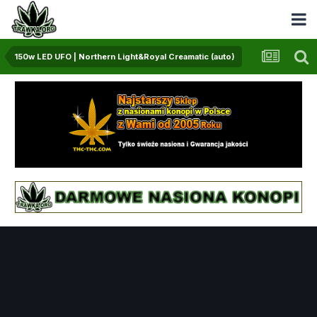
150w LED UFO | Northern Light&Royal Creamatic (auto)