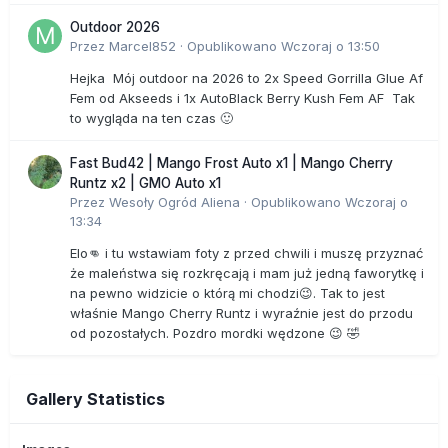
Outdoor 2026
Przez
Marcel852
·
Opublikowano
Wczoraj o 13:50
Hejka Mój outdoor na 2026 to 2x Speed Gorrilla Glue Af
Fem od Akseeds i 1x AutoBlack Berry Kush Fem AF Tak
to wygląda na ten czas 🙂
Fast Bud42 | Mango Frost Auto x1 | Mango Cherry
Runtz x2 | GMO Auto x1
Przez
Wesoły Ogród Aliena
·
Opublikowano
Wczoraj o
13:34
Elo👊 i tu wstawiam foty z przed chwili i muszę przyznać
że maleństwa się rozkręcają i mam już jedną faworytkę i
na pewno widzicie o którą mi chodzi😉. Tak to jest
właśnie Mango Cherry Runtz i wyraźnie jest do przodu
od pozostałych. Pozdro mordki wędzone 😉 🤣
Gallery Statistics