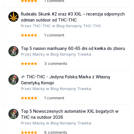
1 comment
Rudealis Skunk #2 oraz #3 XXL – recenzja odpornych
odmian outdoor od THC-THC
Przez
THC-THC
w
Blog Konopny THC-THC
1 comment
Top 5 nasion marihuany 60-65 dni od kiełka do zbioru
Przez
Macky
w
Blog Konopny Trawka
3 comments
🌱 THC-THC - Jedyna Polska Marka z Własną
Genetyką Konopi
Przez
Macky
w
Blog Konopny Trawka
1 comment
Top 5 Nowoczesnych automatów XXL bogatych w
THC na outdoor 2026
Przez
Macky
w
Blog Konopny Trawka
6 comments