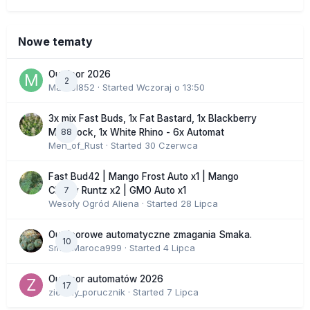
Nowe tematy
Outdoor 2026
2
Marcel852
· Started
Wczoraj o 13:50
3x mix Fast Buds, 1x Fat Bastard, 1x Blackberry
88
Moonrock, 1x White Rhino - 6x Automat
Men_of_Rust
· Started
30 Czerwca
Fast Bud42 | Mango Frost Auto x1 | Mango
7
Cherry Runtz x2 | GMO Auto x1
Wesoły Ogród Aliena
· Started
28 Lipca
Outdoorowe automatyczne zmagania Smaka.
10
SmakMaroca999
· Started
4 Lipca
Outdoor automatów 2026
17
zielony_porucznik
· Started
7 Lipca