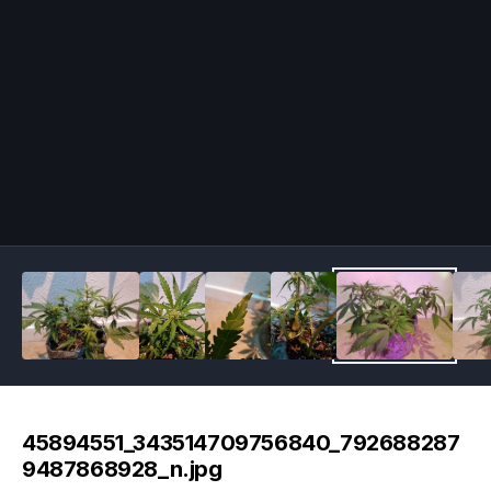
Image Tools
45894551_343514709756840_792688287
9487868928_n.jpg