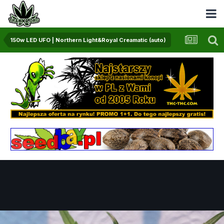
150w LED UFO | Northern Light&Royal Creamatic (auto)