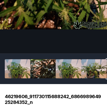
Image Tools
46219606_911730115688242_6866989649
25284352_n