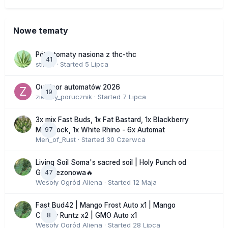
Nowe tematy
Półautomaty nasiona z thc-thc
41
stix33
· Started
5 Lipca
Outdoor automatów 2026
19
zielony_porucznik
· Started
7 Lipca
3x mix Fast Buds, 1x Fat Bastard, 1x Blackberry
97
Moonrock, 1x White Rhino - 6x Automat
Men_of_Rust
· Started
30 Czerwca
Living Soil Soma's sacred soil | Holy Punch od
47
GHS sezonowa🔥
Wesoły Ogród Aliena
· Started
12 Maja
Fast Bud42 | Mango Frost Auto x1 | Mango
8
Cherry Runtz x2 | GMO Auto x1
Wesoły Ogród Aliena
· Started
28 Lipca