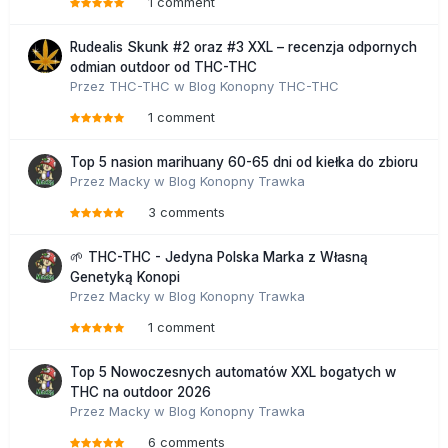
1 comment
Rudealis Skunk #2 oraz #3 XXL – recenzja odpornych
odmian outdoor od THC-THC
Przez
THC-THC
w
Blog Konopny THC-THC
1 comment
Top 5 nasion marihuany 60-65 dni od kiełka do zbioru
Przez
Macky
w
Blog Konopny Trawka
3 comments
🌱 THC-THC - Jedyna Polska Marka z Własną
Genetyką Konopi
Przez
Macky
w
Blog Konopny Trawka
1 comment
Top 5 Nowoczesnych automatów XXL bogatych w
THC na outdoor 2026
Przez
Macky
w
Blog Konopny Trawka
6 comments