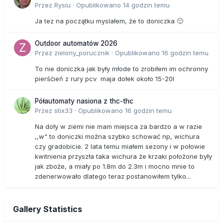
Przez
Rysiu
·
Opublikowano
14 godzin temu
Ja tez na początku myslałem, że to doniczka 🙂
Outdoor automatów 2026
Przez
zielony_porucznik
·
Opublikowano
16 godzin temu
To nie doniczka jak były młode to zrobiłem im ochronny
pierśćień z rury pcv maja dołek około 15-20l
Półautomaty nasiona z thc-thc
Przez
stix33
·
Opublikowano
16 godzin temu
Na doły w ziemi nie mam miejsca za bardzo a w razie
,,w" to doniczki można szybko schować np, wichura
czy gradobicie. 2 lata temu miałem sezony i w połowie
kwitnienia przyszła taka wichura że krzaki położone były
jak zboże, a miały po 1.8m do 2.3m i mocno mnie to
zdenerwowało dlatego teraz postanowiłem tylko...
Gallery Statistics