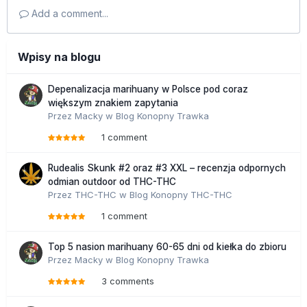
Add a comment...
Wpisy na blogu
Depenalizacja marihuany w Polsce pod coraz
większym znakiem zapytania
Przez
Macky
w
Blog Konopny Trawka
1 comment
Rudealis Skunk #2 oraz #3 XXL – recenzja odpornych
odmian outdoor od THC-THC
Przez
THC-THC
w
Blog Konopny THC-THC
1 comment
Top 5 nasion marihuany 60-65 dni od kiełka do zbioru
Przez
Macky
w
Blog Konopny Trawka
3 comments