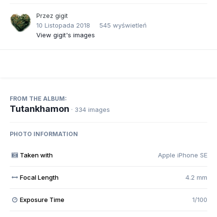
Przez
gigit
10 Listopada 2018
545 wyświetleń
View gigit's images
FROM THE ALBUM:
Tutankhamon
· 334 images
PHOTO INFORMATION
Taken with
Apple iPhone SE
Focal Length
4.2 mm
Exposure Time
1/100