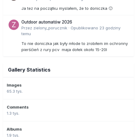
Ja tez na początku myslałem, że to doniczka 🙂
Outdoor automatów 2026
Przez
zielony_porucznik
·
Opublikowano
23 godziny
temu
To nie doniczka jak były młode to zrobiłem im ochronny
pierśćień z rury pcv maja dołek około 15-20l
Gallery Statistics
Images
65.3 tys.
Comments
1.3 tys.
Albums
1.9 tys.