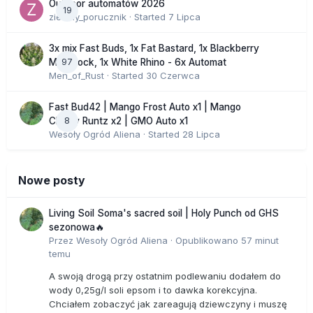
Outdoor automatów 2026
19
zielony_porucznik
· Started
7 Lipca
3x mix Fast Buds, 1x Fat Bastard, 1x Blackberry
97
Moonrock, 1x White Rhino - 6x Automat
Men_of_Rust
· Started
30 Czerwca
Fast Bud42 | Mango Frost Auto x1 | Mango
8
Cherry Runtz x2 | GMO Auto x1
Wesoły Ogród Aliena
· Started
28 Lipca
Nowe posty
Living Soil Soma's sacred soil | Holy Punch od GHS
sezonowa🔥
Przez
Wesoły Ogród Aliena
·
Opublikowano
57 minut
temu
A swoją drogą przy ostatnim podlewaniu dodałem do
wody 0,25g/l soli epsom i to dawka korekcyjna.
Chciałem zobaczyć jak zareagują dziewczyny i muszę