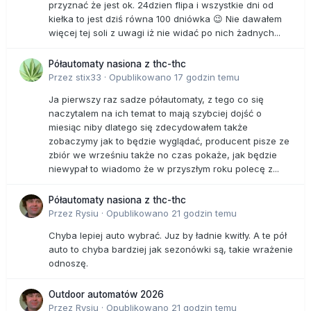
przyznać że jest ok. 24dzien flipa i wszystkie dni od
kiełka to jest dziś równa 100 dniówka 😉 Nie dawałem
więcej tej soli z uwagi iż nie widać po nich żadnych...
Półautomaty nasiona z thc-thc
Przez
stix33
·
Opublikowano
17 godzin temu
Ja pierwszy raz sadze półautomaty, z tego co się
naczytalem na ich temat to mają szybciej dojść o
miesiąc niby dlatego się zdecydowałem także
zobaczymy jak to będzie wyglądać, producent pisze ze
zbiór we wrześniu także no czas pokaże, jak będzie
niewypał to wiadomo że w przyszłym roku polecę z...
Półautomaty nasiona z thc-thc
Przez
Rysiu
·
Opublikowano
21 godzin temu
Chyba lepiej auto wybrać. Juz by ładnie kwitły. A te pół
auto to chyba bardziej jak sezonówki są, takie wrażenie
odnoszę.
Outdoor automatów 2026
Przez
Rysiu
·
Opublikowano
21 godzin temu