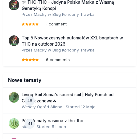
🌱 THC-THC - Jedyna Polska Marka z Własną
Genetyką Konopi
Przez
Macky
w
Blog Konopny Trawka
1 comment
Top 5 Nowoczesnych automatów XXL bogatych w
THC na outdoor 2026
Przez
Macky
w
Blog Konopny Trawka
6 comments
Nowe tematy
Living Soil Soma's sacred soil | Holy Punch od
48
GHS sezonowa🔥
Wesoły Ogród Aliena
· Started
12 Maja
Półautomaty nasiona z thc-thc
41
stix33
· Started
5 Lipca