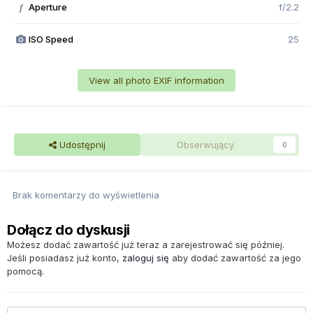
Aperture
f/2.2
f
ISO Speed
25
View all photo EXIF information
Udostępnij
Obserwujący
0
Brak komentarzy do wyświetlenia
Dołącz do dyskusji
Możesz dodać zawartość już teraz a zarejestrować się później.
Jeśli posiadasz już konto,
zaloguj się
aby dodać zawartość za jego
pomocą.