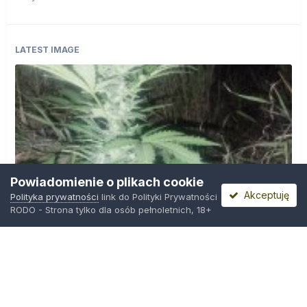
LATEST IMAGE
Powiadomienie o plikach cookie
Akceptuję
Polityka prywatności
link do Polityki Prywatności
RODO - Strona tylko dla osób pełnoletnich, 18+
IMG_20260804_221841.jpg
Przez
zielony_porucznik
,
Środa o 00:23
Polityka prywatności
Kontakt
Ciasteczka