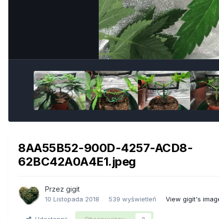
8AA55B52-900D-4257-ACD8-
62BC42A0A4E1.jpeg
Przez
gigit
10 Listopada 2018
539 wyświetleń
View gigit's imag
Udostępnij
Obserwujący
0