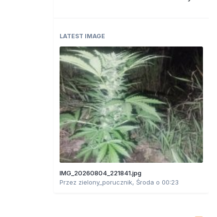
LATEST IMAGE
IMG_20260804_221841.jpg
Przez
zielony_porucznik
,
Środa o 00:23