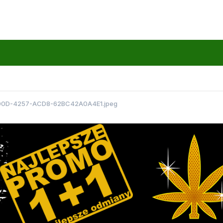
0D-4257-ACD8-62BC42A0A4E1.jpeg