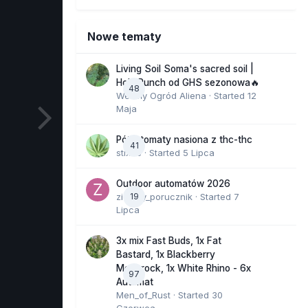
Nowe tematy
Living Soil Soma's sacred soil |
Holy Punch od GHS sezonowa🔥
48
Wesoły Ogród Aliena
· Started
12
Maja
Półautomaty nasiona z thc-thc
41
stix33
· Started
5 Lipca
Outdoor automatów 2026
zielony_porucznik
19
· Started
7
Lipca
3x mix Fast Buds, 1x Fat
Bastard, 1x Blackberry
Moonrock, 1x White Rhino - 6x
97
Automat
Men_of_Rust
· Started
30
Czerwca