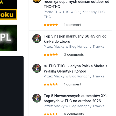
recenzja odpornych odmian outdoor od
THC-THC
Przez
THC-THC
w
Blog Konopny THC-
THC
1 comment
Top 5 nasion marihuany 60-65 dni od
kiełka do zbioru
Przez
Macky
w
Blog Konopny Trawka
3 comments
🌱 THC-THC - Jedyna Polska Marka z
Własną Genetyką Konopi
Przez
Macky
w
Blog Konopny Trawka
1 comment
Top 5 Nowoczesnych automatów XXL
bogatych w THC na outdoor 2026
Przez
Macky
w
Blog Konopny Trawka
6 comments