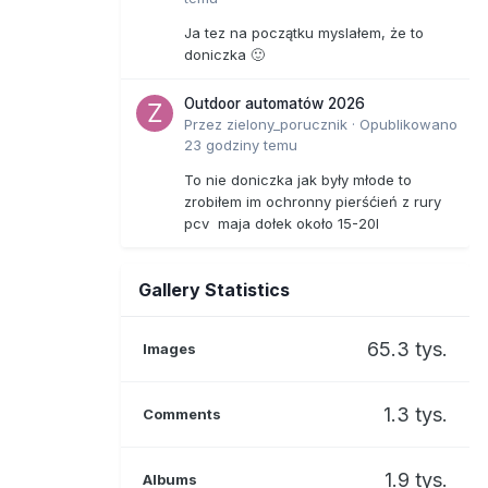
Ja tez na początku myslałem, że to
doniczka 🙂
Outdoor automatów 2026
Przez
zielony_porucznik
·
Opublikowano
23 godziny temu
To nie doniczka jak były młode to
zrobiłem im ochronny pierśćień z rury
pcv maja dołek około 15-20l
Gallery Statistics
65.3 tys.
Images
1.3 tys.
Comments
1.9 tys.
Albums