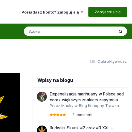
Zarejestruj się
Posiadasz konto? Zaloguj się
Cała aktywność
Wpisy na blogu
Depenalizacja marihuany w Polsce pod
coraz większym znakiem zapytania
Przez
Macky
w
Blog Konopny Trawka
1 comment
Rudealis Skunk #2 oraz #3 XXL –