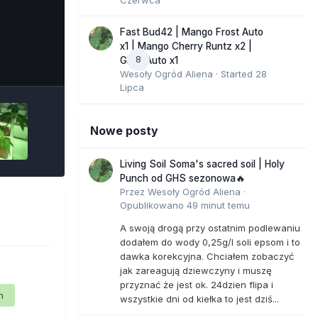
Fast Bud42 | Mango Frost Auto
x1 | Mango Cherry Runtz x2 |
8
e Tools
GMO Auto x1
Wesoły Ogród Aliena
· Started
28
Lipca
Nowe posty
Living Soil Soma's sacred soil | Holy
Punch od GHS sezonowa🔥
Przez
Wesoły Ogród Aliena
·
Opublikowano
49 minut temu
A swoją drogą przy ostatnim podlewaniu
dodałem do wody 0,25g/l soli epsom i to
dawka korekcyjna. Chciałem zobaczyć
jak zareagują dziewczyny i muszę
przyznać że jest ok. 24dzien flipa i
n
wszystkie dni od kiełka to jest dziś...