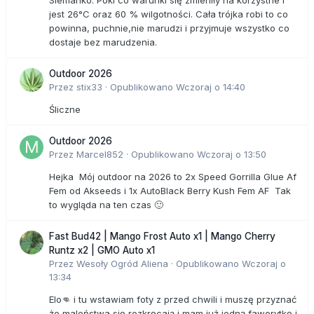
Siemanko. Póki co warunki się zmieniły na korzystne i
jest 26°C oraz 60 % wilgotności. Cała trójka robi to co
powinna, puchnie,nie marudzi i przyjmuje wszystko co
dostaje bez marudzenia.
Outdoor 2026
Przez
stix33
·
Opublikowano
Wczoraj o 14:40
Śliczne
Outdoor 2026
Przez
Marcel852
·
Opublikowano
Wczoraj o 13:50
Hejka Mój outdoor na 2026 to 2x Speed Gorrilla Glue Af
Fem od Akseeds i 1x AutoBlack Berry Kush Fem AF Tak
to wygląda na ten czas 🙂
Fast Bud42 | Mango Frost Auto x1 | Mango Cherry
Runtz x2 | GMO Auto x1
Przez
Wesoły Ogród Aliena
·
Opublikowano
Wczoraj o
13:34
Elo👊 i tu wstawiam foty z przed chwili i muszę przyznać
że maleństwa się rozkręcają i mam już jedną faworytkę i