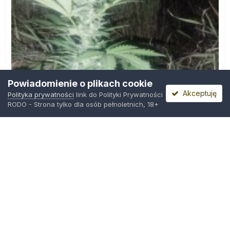
Powiadomienie o plikach cookie
Akceptuję
Polityka prywatności
link do Polityki Prywatności
RODO - Strona tylko dla osób pełnoletnich, 18+
IMG_20260804_221841.jpg
Przez
zielony_porucznik
,
Wczoraj o 00:23
Polityka prywatności
Kontakt
Ciasteczka
Trawka.org
Powered by Invision Community