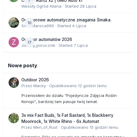
7
Cherry Runtz x2 | GMO Auto x1
Wesoły Ogród Aliena
· Started
28 Lipca
Outdoorowe automatyczne zmagania Smaka.
10
SmakMaroca999
· Started
4 Lipca
Outdoor automatów 2026
17
zielony_porucznik
· Started
7 Lipca
Nowe posty
Outdoor 2026
Przez
Macky
·
Opublikowano
12 godzin temu
Przeniosłem do działu "Pojedyncze Zdjęcia Roślin
Konopi", bardziej tam pasuje twój temat.
3x mix Fast Buds, 1x Fat Bastard, 1x Blackberry
Moonrock, 1x White Rhino - 6x Automat
Przez
Men_of_Rust
·
Opublikowano
15 godzin temu