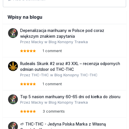
Wpisy na blogu
Depenalizacja marihuany w Polsce pod coraz
większym znakiem zapytania
Przez
Macky
w
Blog Konopny Trawka
1 comment
Rudealis Skunk #2 oraz #3 XXL – recenzja odpornych
odmian outdoor od THC-THC
Przez
THC-THC
w
Blog Konopny THC-THC
1 comment
Top 5 nasion marihuany 60-65 dni od kiełka do zbioru
Przez
Macky
w
Blog Konopny Trawka
3 comments
🌱 THC-THC - Jedyna Polska Marka z Własną