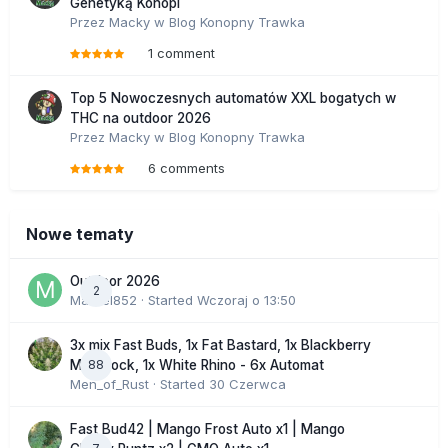
Genetyką Konopi
Przez
Macky
w
Blog Konopny Trawka
1 comment
Top 5 Nowoczesnych automatów XXL bogatych w
THC na outdoor 2026
Przez
Macky
w
Blog Konopny Trawka
6 comments
Nowe tematy
Outdoor 2026
2
Marcel852
· Started
Wczoraj o 13:50
3x mix Fast Buds, 1x Fat Bastard, 1x Blackberry
88
Moonrock, 1x White Rhino - 6x Automat
Men_of_Rust
· Started
30 Czerwca
Fast Bud42 | Mango Frost Auto x1 | Mango