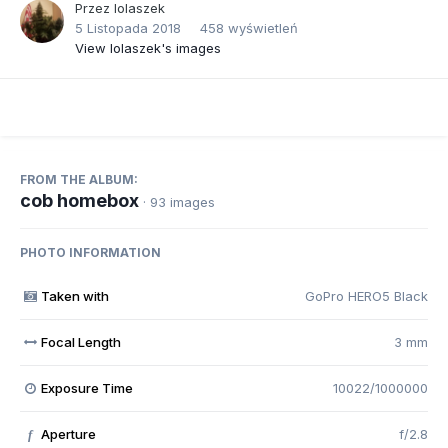
Przez
lolaszek
5 Listopada 2018
458 wyświetleń
View lolaszek's images
FROM THE ALBUM:
cob homebox
· 93 images
PHOTO INFORMATION
Taken with
GoPro HERO5 Black
Focal Length
3 mm
Exposure Time
10022/1000000
Aperture
f/2.8
f