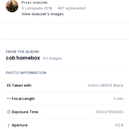
Przez
lolaszek
5 Listopada 2018
467 wyświetleń
View lolaszek's images
FROM THE ALBUM:
cob homebox
· 93 images
PHOTO INFORMATION
Taken with
GoPro HERO5 Black
Focal Length
3 mm
Exposure Time
10022/1000000
Aperture
f/2.8
f