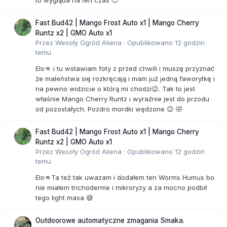
to wygląda na ten czas 🙂
Fast Bud42 | Mango Frost Auto x1 | Mango Cherry
Runtz x2 | GMO Auto x1
Przez
Wesoły Ogród Aliena
·
Opublikowano
12 godzin
temu
Elo👊 i tu wstawiam foty z przed chwili i muszę przyznać
że maleństwa się rozkręcają i mam już jedną faworytkę i
na pewno widzicie o którą mi chodzi😉. Tak to jest
właśnie Mango Cherry Runtz i wyraźnie jest do przodu
od pozostałych. Pozdro mordki wędzone 😉 🤣
Fast Bud42 | Mango Frost Auto x1 | Mango Cherry
Runtz x2 | GMO Auto x1
Przez
Wesoły Ogród Aliena
·
Opublikowano
12 godzin
temu
Elo👊Ta też tak uwazam i dodałem ten Worms Humus bo
nie miałem trichoderme i mikroryzy a za mocno podbił
tego light maxa 😅
Outdoorowe automatyczne zmagania Smaka.