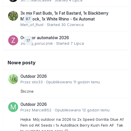
SmakMaroca999
· Started
4 Lipca
3x mix Fast Buds, 1x Fat Bastard, 1x Blackberry
87
Moonrock, 1x White Rhino - 6x Automat
Men_of_Rust
· Started
30 Czerwca
Outdoor automatów 2026
17
zielony_porucznik
· Started
7 Lipca
Nowe posty
Outdoor 2026
Przez
stix33
·
Opublikowano
11 godzin temu
Śliczne
Outdoor 2026
Przez
Marcel852
·
Opublikowano
12 godzin temu
Hejka Mój outdoor na 2026 to 2x Speed Gorrilla Glue Af
Fem od AK Seeds i 1x AutoBlack Berry Kush Fem AF Tak