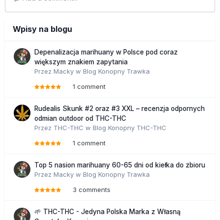
Wpisy na blogu
Depenalizacja marihuany w Polsce pod coraz
większym znakiem zapytania
Przez
Macky
w
Blog Konopny Trawka
1 comment
Rudealis Skunk #2 oraz #3 XXL – recenzja odpornych
odmian outdoor od THC-THC
Przez
THC-THC
w
Blog Konopny THC-THC
1 comment
Top 5 nasion marihuany 60-65 dni od kiełka do zbioru
Przez
Macky
w
Blog Konopny Trawka
3 comments
🌱 THC-THC - Jedyna Polska Marka z Własną