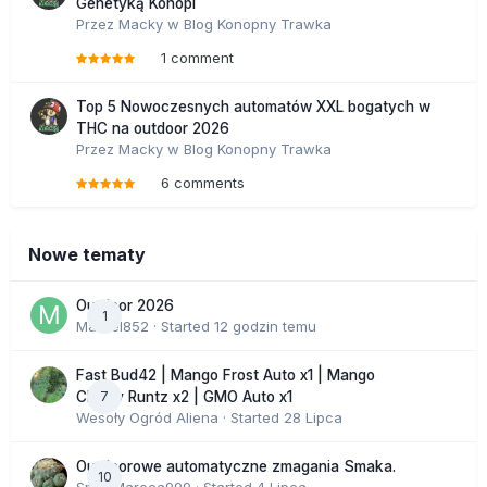
Genetyką Konopi
Przez
Macky
w
Blog Konopny Trawka
1 comment
Top 5 Nowoczesnych automatów XXL bogatych w
THC na outdoor 2026
Przez
Macky
w
Blog Konopny Trawka
6 comments
Nowe tematy
Outdoor 2026
1
Marcel852
· Started
12 godzin temu
Fast Bud42 | Mango Frost Auto x1 | Mango
7
Cherry Runtz x2 | GMO Auto x1
Wesoły Ogród Aliena
· Started
28 Lipca
Outdoorowe automatyczne zmagania Smaka.
10