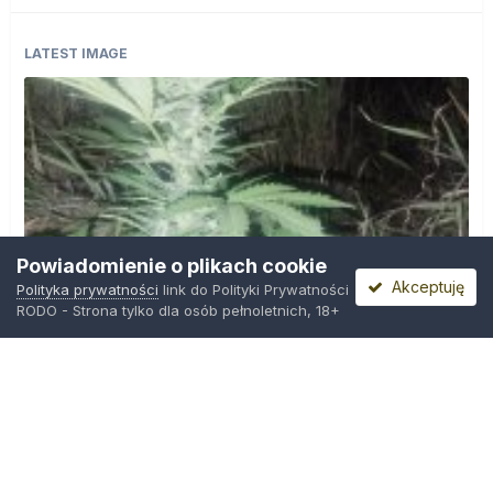
LATEST IMAGE
Powiadomienie o plikach cookie
Akceptuję
Polityka prywatności
link do Polityki Prywatności
RODO - Strona tylko dla osób pełnoletnich, 18+
IMG_20260804_221841.jpg
Przez
zielony_porucznik
,
Wczoraj o 00:23
Polityka prywatności
Kontakt
Ciasteczka
Trawka.org