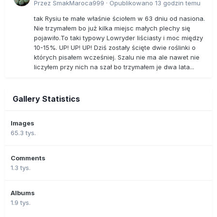
Przez
SmakMaroca999
·
Opublikowano
13 godzin temu
tak Rysiu te małe właśnie ściołem w 63 dniu od nasiona.
Nie trzymałem bo już kilka miejsc małych plechy się
pojawiło.To taki typowy Lowryder liściasty i moc między
10-15%. UP! UP! UP! Dziś zostały ścięte dwie roślinki o
których pisałem wcześniej. Szalu nie ma ale nawet nie
liczyłem przy nich na szał bo trzymałem je dwa lata...
Gallery Statistics
Images
65.3 tys.
Comments
1.3 tys.
Albums
1.9 tys.