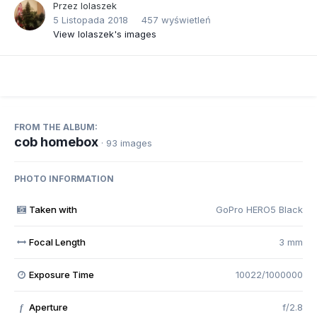
Przez
lolaszek
5 Listopada 2018
457 wyświetleń
View lolaszek's images
FROM THE ALBUM:
cob homebox
· 93 images
PHOTO INFORMATION
Taken with
GoPro HERO5 Black
Focal Length
3 mm
Exposure Time
10022/1000000
Aperture
f/2.8
f