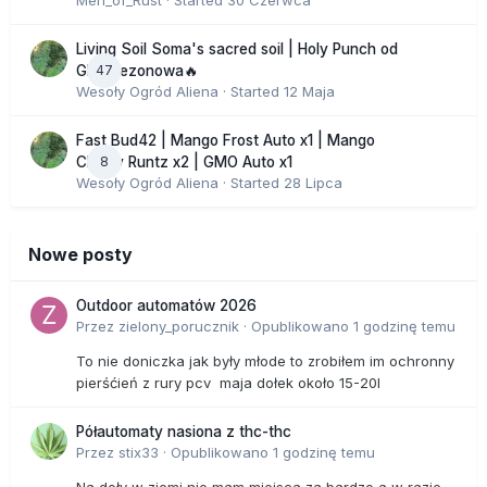
Men_of_Rust
· Started
30 Czerwca
Living Soil Soma's sacred soil | Holy Punch od
47
GHS sezonowa🔥
Wesoły Ogród Aliena
· Started
12 Maja
Fast Bud42 | Mango Frost Auto x1 | Mango
8
Cherry Runtz x2 | GMO Auto x1
Wesoły Ogród Aliena
· Started
28 Lipca
Nowe posty
Outdoor automatów 2026
Przez
zielony_porucznik
·
Opublikowano
1 godzinę temu
To nie doniczka jak były młode to zrobiłem im ochronny
pierśćień z rury pcv maja dołek około 15-20l
Półautomaty nasiona z thc-thc
Przez
stix33
·
Opublikowano
1 godzinę temu