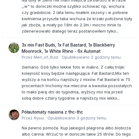
Na doły w ziemi nie mam miejsca za bardzo a w razie
,,w" to doniczki można szybko schować np, wichura
czy gradobicie. 2 lata temu miałem sezony i w połowie
kwitnienia przyszła taka wichura że krzaki położone były
jak zboże, a miały po 1.8m do 2.3m i mocno mnie to
zdenerwowało dlatego teraz postanowiłem tylko...
3x mix Fast Buds, 1x Fat Bastard, 1x Blackberry
Moonrock, 1x White Rhino - 6x Automat
Przez
Men_of_Rust
·
Opublikowano
2 godziny temu
Siemano. Dziś tylko lekkie foto w makro. Z całej trójki
kolejność kosy będzie następująca: Fat Bastard,Mix ten
wyższy a na końcu najniższy z mixów. Fat Bastard w 75
procentach trichomy ma mleczne a kwestia pozostałych
to maks parę dni do tygodnia, wyższy mix ma przed
sobą dobre cztery tygodnie a najniższy mix lekko...
Półautomaty nasiona z thc-thc
Przez
Rysiu
·
Opublikowano
3 godziny temu
Na pewno pomoże. Kup jakiegoś plagrona albo biobizza
albo canna. Wrzuć to w doniczki takie 25 litrów. Do tego