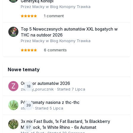
Genetyką Konopi
Przez
Macky
w
Blog Konopny Trawka
1 comment
Top 5 Nowoczesnych automatów XXL bogatych w
THC na outdoor 2026
Przez
Macky
w
Blog Konopny Trawka
6 comments
Nowe tematy
Outdoor automatów 2026
18
zielony_porucznik
· Started
7 Lipca
Półautomaty nasiona z thc-thc
39
stix33
· Started
5 Lipca
3x mix Fast Buds, 1x Fat Bastard, 1x Blackberry
97
Moonrock, 1x White Rhino - 6x Automat