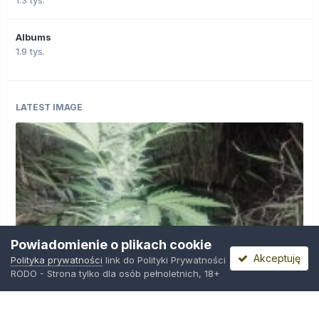
1.3 tys.
Albums
1.9 tys.
LATEST IMAGE
Powiadomienie o plikach cookie
Akceptuję
Polityka prywatności
link do Polityki Prywatności
RODO - Strona tylko dla osób pełnoletnich, 18+
IMG_20260804_221841.jpg