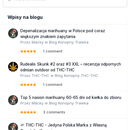
Wpisy na blogu
Depenalizacja marihuany w Polsce pod coraz
większym znakiem zapytania
Przez
Macky
w
Blog Konopny Trawka
1 comment
Rudealis Skunk #2 oraz #3 XXL – recenzja odpornych
odmian outdoor od THC-THC
Przez
THC-THC
w
Blog Konopny THC-THC
1 comment
Top 5 nasion marihuany 60-65 dni od kiełka do zbioru
Przez
Macky
w
Blog Konopny Trawka
3 comments
🌱 THC-THC - Jedyna Polska Marka z Własną