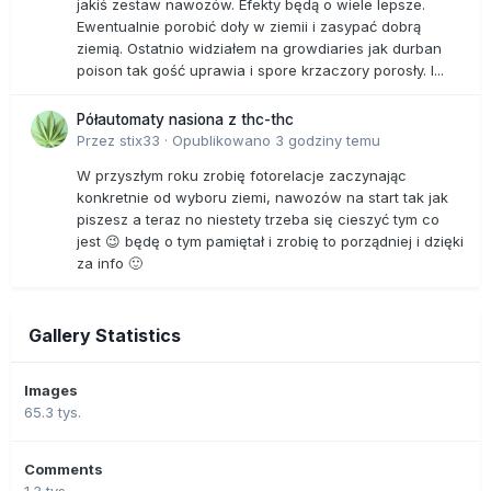
jakiś zestaw nawozów. Efekty będą o wiele lepsze.
Ewentualnie porobić doły w ziemii i zasypać dobrą
ziemią. Ostatnio widziałem na growdiaries jak durban
poison tak gość uprawia i spore krzaczory porosły. I...
Półautomaty nasiona z thc-thc
Przez
stix33
·
Opublikowano
3 godziny temu
W przyszłym roku zrobię fotorelacje zaczynając
konkretnie od wyboru ziemi, nawozów na start tak jak
piszesz a teraz no niestety trzeba się cieszyć tym co
jest 😉 będę o tym pamiętał i zrobię to porządniej i dzięki
za info 🙂
Gallery Statistics
Images
65.3 tys.
Comments