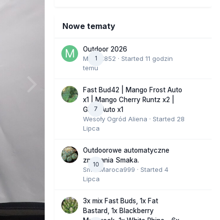
Nowe tematy
Outdoor 2026
Marcel852
1
· Started
11 godzin
temu
Fast Bud42 | Mango Frost Auto
x1 | Mango Cherry Runtz x2 |
7
GMO Auto x1
Wesoły Ogród Aliena
· Started
28
Lipca
Outdoorowe automatyczne
zmagania Smaka.
10
SmakMaroca999
· Started
4
Lipca
3x mix Fast Buds, 1x Fat
Bastard, 1x Blackberry