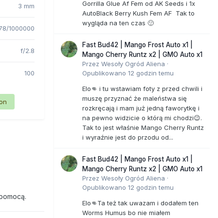
Gorrilla Glue Af Fem od AK Seeds i 1x
3 mm
AutoBlack Berry Kush Fem AF Tak to
wygląda na ten czas 🙂
78/1000000
Fast Bud42 | Mango Frost Auto x1 |
f/2.8
Mango Cherry Runtz x2 | GMO Auto x1
Przez
Wesoły Ogród Aliena
·
100
Opublikowano
12 godzin temu
Elo👊 i tu wstawiam foty z przed chwili i
muszę przyznać że maleństwa się
ion
rozkręcają i mam już jedną faworytkę i
na pewno widzicie o którą mi chodzi😉.
Tak to jest właśnie Mango Cherry Runtz
i wyraźnie jest do przodu od...
Fast Bud42 | Mango Frost Auto x1 |
Mango Cherry Runtz x2 | GMO Auto x1
Przez
Wesoły Ogród Aliena
·
Opublikowano
12 godzin temu
 pomocą.
Elo👊Ta też tak uwazam i dodałem ten
Worms Humus bo nie miałem