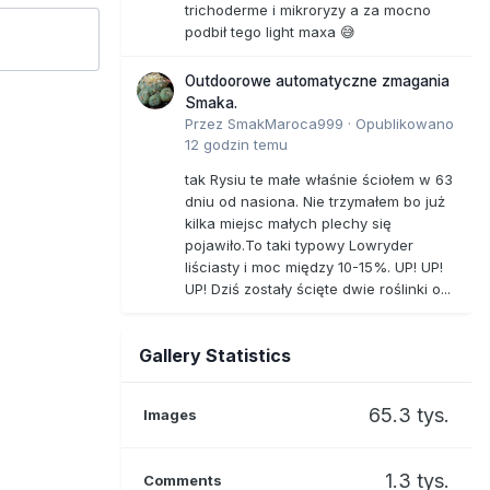
trichoderme i mikroryzy a za mocno
podbił tego light maxa 😅
Outdoorowe automatyczne zmagania
Smaka.
Przez
SmakMaroca999
·
Opublikowano
12 godzin temu
tak Rysiu te małe właśnie ściołem w 63
dniu od nasiona. Nie trzymałem bo już
kilka miejsc małych plechy się
pojawiło.To taki typowy Lowryder
liściasty i moc między 10-15%. UP! UP!
UP! Dziś zostały ścięte dwie roślinki o...
Gallery Statistics
65.3 tys.
Images
1.3 tys.
Comments