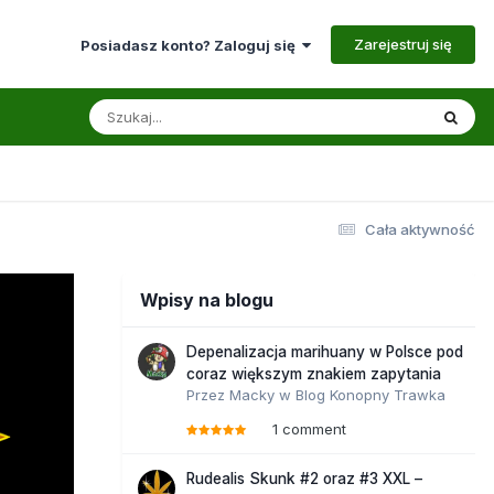
Zarejestruj się
Posiadasz konto? Zaloguj się
Cała aktywność
Wpisy na blogu
Depenalizacja marihuany w Polsce pod
coraz większym znakiem zapytania
Przez
Macky
w
Blog Konopny Trawka
1 comment
Rudealis Skunk #2 oraz #3 XXL –