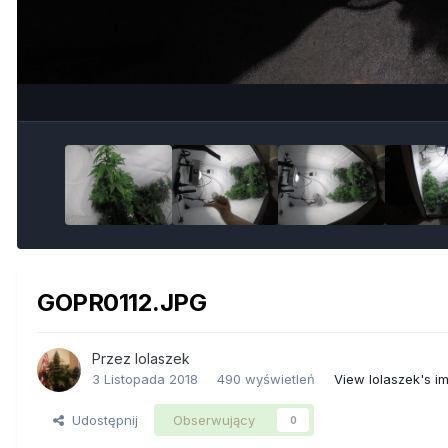
GOPR0112.JPG
Przez
lolaszek
3 Listopada 2018
490 wyświetleń
View lolaszek's i
Udostępnij
Obserwujący
0