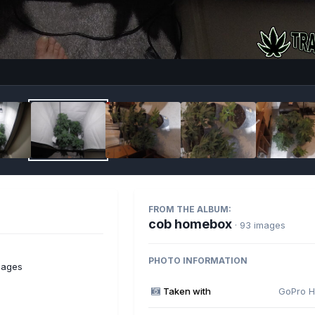
Imag
FROM THE ALBUM:
cob homebox
· 93 images
PHOTO INFORMATION
mages
Taken with
GoPro H