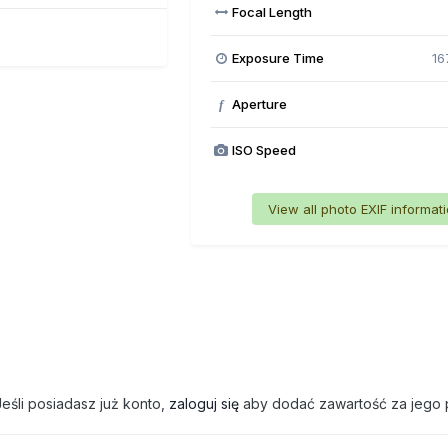
Focal Length
Exposure Time
16
Aperture
f
ISO Speed
View all photo EXIF informat
eśli posiadasz już konto,
zaloguj się
aby dodać zawartość za jego