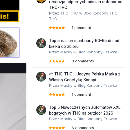
recenzja odpornych odmian outdoor od
THC-THC
Przez
THC-THC
w
Blog Konopny THC-
THC
1 comment
Top 5 nasion marihuany 60-65 dni od
kiełka do zbioru
Przez
Macky
w
Blog Konopny Trawka
3 comments
🌱 THC-THC - Jedyna Polska Marka z
Własną Genetyką Konopi
Przez
Macky
w
Blog Konopny Trawka
1 comment
Top 5 Nowoczesnych automatów XXL
bogatych w THC na outdoor 2026
Przez
Macky
w
Blog Konopny Trawka
6 comments