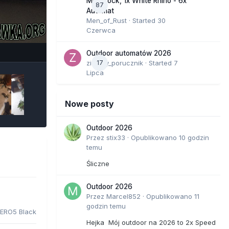
Moonrock, 1x White Rhino - 6x
87
Automat
Men_of_Rust
· Started
30
Czerwca
e Tools
Outdoor automatów 2026
zielony_porucznik
17
· Started
7
Lipca
Nowe posty
Outdoor 2026
Przez
stix33
·
Opublikowano
10 godzin
temu
Śliczne
Outdoor 2026
Przez
Marcel852
·
Opublikowano
11
godzin temu
ERO5 Black
Hejka Mój outdoor na 2026 to 2x Speed