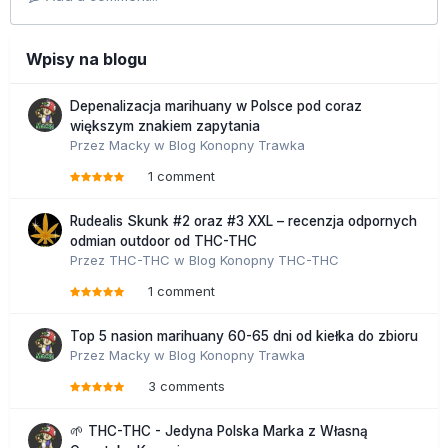
Wpisy na blogu
Depenalizacja marihuany w Polsce pod coraz
większym znakiem zapytania
Przez
Macky
w
Blog Konopny Trawka
1 comment
Rudealis Skunk #2 oraz #3 XXL – recenzja odpornych
odmian outdoor od THC-THC
Przez
THC-THC
w
Blog Konopny THC-THC
1 comment
Top 5 nasion marihuany 60-65 dni od kiełka do zbioru
Przez
Macky
w
Blog Konopny Trawka
3 comments
🌱 THC-THC - Jedyna Polska Marka z Własną