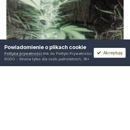
Powiadomienie o plikach cookie
Akceptuję
Polityka prywatności
link do Polityki Prywatności
RODO - Strona tylko dla osób pełnoletnich, 18+
IMG_20260804_221841.jpg
Przez
zielony_porucznik
,
Wczoraj o 00:23
Polityka prywatności
Kontakt
Ciasteczka
Trawka.org
Powered by Invision Community