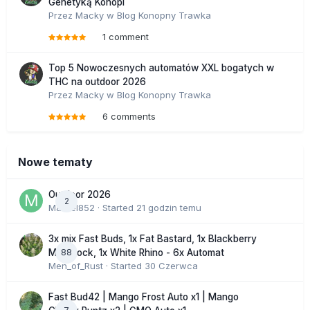
Genetyką Konopi
Przez
Macky
w
Blog Konopny Trawka
1 comment
Top 5 Nowoczesnych automatów XXL bogatych w
THC na outdoor 2026
Przez
Macky
w
Blog Konopny Trawka
6 comments
Nowe tematy
Outdoor 2026
2
Marcel852
· Started
21 godzin temu
3x mix Fast Buds, 1x Fat Bastard, 1x Blackberry
88
Moonrock, 1x White Rhino - 6x Automat
Men_of_Rust
· Started
30 Czerwca
Fast Bud42 | Mango Frost Auto x1 | Mango