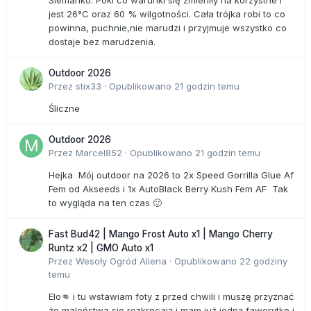
Siemanko. Póki co warunki się zmieniły na korzystne i
jest 26°C oraz 60 % wilgotności. Cała trójka robi to co
powinna, puchnie,nie marudzi i przyjmuje wszystko co
dostaje bez marudzenia.
Outdoor 2026
Przez
stix33
·
Opublikowano
21 godzin temu
Śliczne
Outdoor 2026
Przez
Marcel852
·
Opublikowano
21 godzin temu
Hejka Mój outdoor na 2026 to 2x Speed Gorrilla Glue Af
Fem od Akseeds i 1x AutoBlack Berry Kush Fem AF Tak
to wygląda na ten czas 🙂
Fast Bud42 | Mango Frost Auto x1 | Mango Cherry
Runtz x2 | GMO Auto x1
Przez
Wesoły Ogród Aliena
·
Opublikowano
22 godziny
temu
Elo👊 i tu wstawiam foty z przed chwili i muszę przyznać
że maleństwa się rozkręcają i mam już jedną faworytkę i