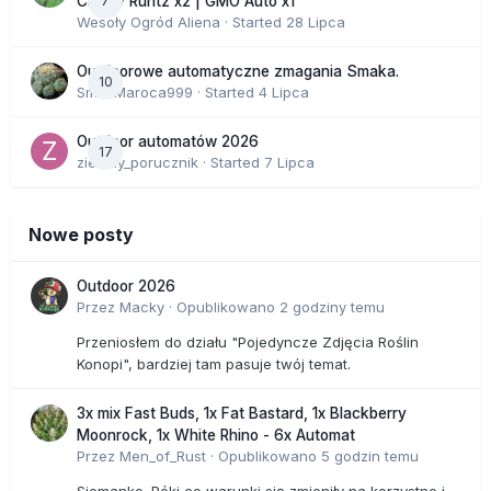
7
Cherry Runtz x2 | GMO Auto x1
Wesoły Ogród Aliena
· Started
28 Lipca
Outdoorowe automatyczne zmagania Smaka.
10
SmakMaroca999
· Started
4 Lipca
Outdoor automatów 2026
17
zielony_porucznik
· Started
7 Lipca
Nowe posty
Outdoor 2026
Przez
Macky
·
Opublikowano
2 godziny temu
Przeniosłem do działu "Pojedyncze Zdjęcia Roślin
Konopi", bardziej tam pasuje twój temat.
3x mix Fast Buds, 1x Fat Bastard, 1x Blackberry
Moonrock, 1x White Rhino - 6x Automat
Przez
Men_of_Rust
·
Opublikowano
5 godzin temu