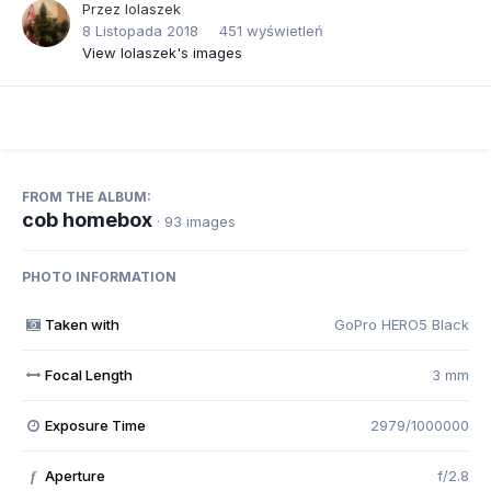
Przez
lolaszek
8 Listopada 2018
451 wyświetleń
View lolaszek's images
FROM THE ALBUM:
cob homebox
· 93 images
PHOTO INFORMATION
Taken with
GoPro HERO5 Black
Focal Length
3 mm
Exposure Time
2979/1000000
Aperture
f/2.8
f