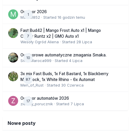
Outdoor 2026
1
Marcel852
· Started
16 godzin temu
Fast Bud42 | Mango Frost Auto x1 | Mango
7
Cherry Runtz x2 | GMO Auto x1
Wesoły Ogród Aliena
· Started
28 Lipca
Outdoorowe automatyczne zmagania Smaka.
10
SmakMaroca999
· Started
4 Lipca
3x mix Fast Buds, 1x Fat Bastard, 1x Blackberry
87
Moonrock, 1x White Rhino - 6x Automat
Men_of_Rust
· Started
30 Czerwca
Outdoor automatów 2026
17
zielony_porucznik
· Started
7 Lipca
Nowe posty