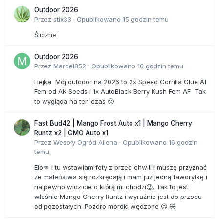
Outdoor 2026
Przez
stix33
·
Opublikowano
15 godzin temu
Śliczne
Outdoor 2026
Przez
Marcel852
·
Opublikowano
16 godzin temu
Hejka Mój outdoor na 2026 to 2x Speed Gorrilla Glue Af
Fem od AK Seeds i 1x AutoBlack Berry Kush Fem AF Tak
to wygląda na ten czas 🙂
Fast Bud42 | Mango Frost Auto x1 | Mango Cherry
Runtz x2 | GMO Auto x1
Przez
Wesoły Ogród Aliena
·
Opublikowano
16 godzin
temu
Elo👊 i tu wstawiam foty z przed chwili i muszę przyznać
że maleństwa się rozkręcają i mam już jedną faworytkę i
na pewno widzicie o którą mi chodzi😉. Tak to jest
właśnie Mango Cherry Runtz i wyraźnie jest do przodu
od pozostałych. Pozdro mordki wędzone 😉 🤣