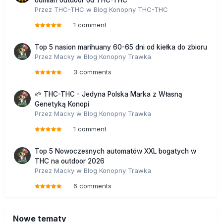
odmian outdoor od THC-THC
Przez
THC-THC
w
Blog Konopny THC-THC
1 comment
Top 5 nasion marihuany 60-65 dni od kiełka do zbioru
Przez
Macky
w
Blog Konopny Trawka
3 comments
🌱 THC-THC - Jedyna Polska Marka z Własną
Genetyką Konopi
Przez
Macky
w
Blog Konopny Trawka
1 comment
Top 5 Nowoczesnych automatów XXL bogatych w
THC na outdoor 2026
Przez
Macky
w
Blog Konopny Trawka
6 comments
Nowe tematy