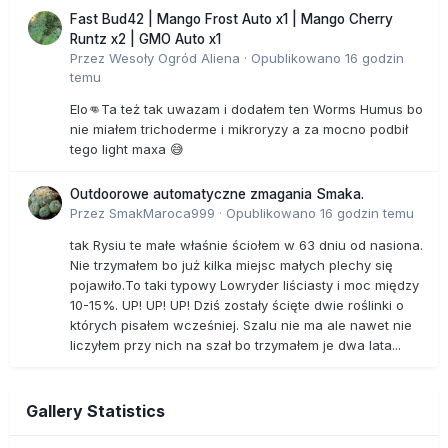
Fast Bud42 | Mango Frost Auto x1 | Mango Cherry
Runtz x2 | GMO Auto x1
Przez
Wesoły Ogród Aliena
·
Opublikowano
16 godzin
temu
Elo👊Ta też tak uwazam i dodałem ten Worms Humus bo
nie miałem trichoderme i mikroryzy a za mocno podbił
tego light maxa 😅
Outdoorowe automatyczne zmagania Smaka.
Przez
SmakMaroca999
·
Opublikowano
16 godzin temu
tak Rysiu te małe właśnie ściołem w 63 dniu od nasiona.
Nie trzymałem bo już kilka miejsc małych plechy się
pojawiło.To taki typowy Lowryder liściasty i moc między
10-15%. UP! UP! UP! Dziś zostały ścięte dwie roślinki o
których pisałem wcześniej. Szalu nie ma ale nawet nie
liczyłem przy nich na szał bo trzymałem je dwa lata...
Gallery Statistics