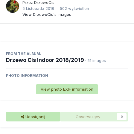
Przez
DrzewoCis
5 Listopada 2018
502 wyświetleń
View DrzewoCis's images
FROM THE ALBUM:
Drzewo Cis Indoor 2018/2019
· 51 images
PHOTO INFORMATION
View photo EXIF information
Udostępnij
Obserwujący
0