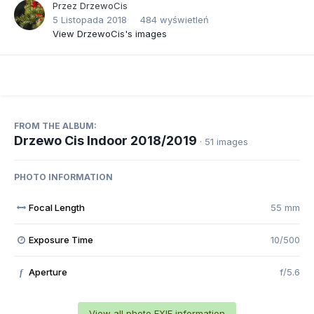
Przez
DrzewoCis
5 Listopada 2018
484 wyświetleń
View DrzewoCis's images
FROM THE ALBUM:
Drzewo Cis Indoor 2018/2019
· 51 images
PHOTO INFORMATION
Focal Length
55 mm
Exposure Time
10/500
Aperture
f/5.6
f
View all photo EXIF information