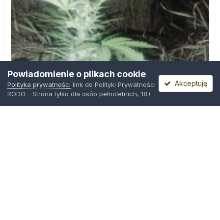
Powiadomienie o plikach cookie
Akceptuję
Polityka prywatności
link do Polityki Prywatności
RODO - Strona tylko dla osób pełnoletnich, 18+
IMG_20260804_221841.jpg
Przez
zielony_porucznik
,
Środa o 00:23
Polityka prywatności
Kontakt
Ciasteczka
Trawka.org
Powered by Invision Community