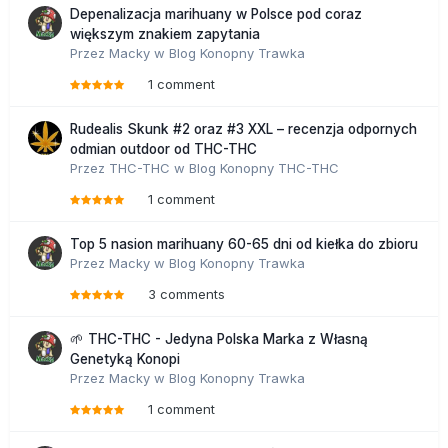
Depenalizacja marihuany w Polsce pod coraz
większym znakiem zapytania
Przez
Macky
w
Blog Konopny Trawka
1 comment
Rudealis Skunk #2 oraz #3 XXL – recenzja odpornych
odmian outdoor od THC-THC
Przez
THC-THC
w
Blog Konopny THC-THC
1 comment
Top 5 nasion marihuany 60-65 dni od kiełka do zbioru
Przez
Macky
w
Blog Konopny Trawka
3 comments
🌱 THC-THC - Jedyna Polska Marka z Własną
Genetyką Konopi
Przez
Macky
w
Blog Konopny Trawka
1 comment