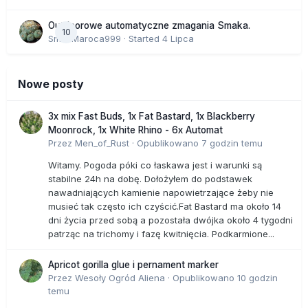
Outdoorowe automatyczne zmagania Smaka.
10
SmakMaroca999
· Started
4 Lipca
Nowe posty
3x mix Fast Buds, 1x Fat Bastard, 1x Blackberry
Moonrock, 1x White Rhino - 6x Automat
Przez
Men_of_Rust
·
Opublikowano
7 godzin temu
Witamy. Pogoda póki co łaskawa jest i warunki są
stabilne 24h na dobę. Dołożyłem do podstawek
nawadniających kamienie napowietrzające żeby nie
musieć tak często ich czyścić.Fat Bastard ma około 14
dni życia przed sobą a pozostała dwójka około 4 tygodni
patrząc na trichomy i fazę kwitnięcia. Podkarmione...
Apricot gorilla glue i pernament marker
Przez
Wesoły Ogród Aliena
·
Opublikowano
10 godzin
temu