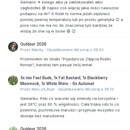
Siemano 👊 kolego albo je zablokowałeś albo
zagłodziłeś 😅 napisz coś więcej jakie ilości nawozów
podajesz na litr? A fiolet to norma jeżeli zejdziesz
poniżej pewnej temperatury lub po prostu genetyka 😉 a
pora roku nie ma nic do znaczenia tym bardziej że
widzę że one są w boxie 😅 😉
Outdoor 2026
Przez
Macky
·
Opublikowano
Wczoraj o 09:33
Przeniosłem do działu "Pojedyncze Zdjęcia Roślin
Konopi", bardziej tam pasuje twój temat.
3x mix Fast Buds, 1x Fat Bastard, 1x Blackberry
Moonrock, 1x White Rhino - 6x Automat
Przez
Men_of_Rust
·
Opublikowano
Wczoraj o 06:12
Siemanko. Póki co warunki się zmieniły na korzystne i
jest 26°C oraz 60 % wilgotności. Cała trójka robi to co
powinna, puchnie,nie marudzi i przyjmuje wszystko co
dostaje bez marudzenia.
Outdoor 2026