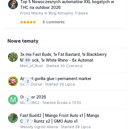
Top 5 Nowoczesnych automatów XXL bogatych w
THC na outdoor 2026
Przez
Macky
w
Blog Konopny Trawka
6 comments
Nowe tematy
3x mix Fast Buds, 1x Fat Bastard, 1x Blackberry
89
Moonrock, 1x White Rhino - 6x Automat
Men_of_Rust
· Started
30 Czerwca
Apricot gorilla glue i pernament marker
2
SweetDonut
· Started
29 Lipca
Outdoor 2026
2
Marcel852
· Started
Środa o 13:50
Fast Bud42 | Mango Frost Auto x1 | Mango
7
Cherry Runtz x2 | GMO Auto x1
Wesoły Ogród Aliena
· Started
28 Lipca