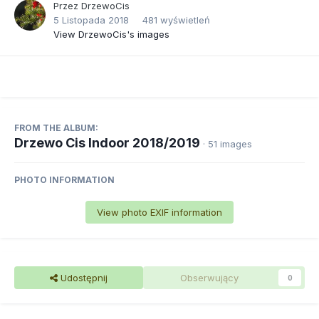
Przez
DrzewoCis
5 Listopada 2018
481 wyświetleń
View DrzewoCis's images
FROM THE ALBUM:
Drzewo Cis Indoor 2018/2019
· 51 images
PHOTO INFORMATION
View photo EXIF information
Udostępnij
Obserwujący
0