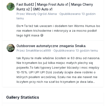
Fast Bud42 | Mango Frost Auto x1 | Mango Cherry
Runtz x2 | GMO Auto x1
Przez
Wesoły Ogród Aliena
·
Opublikowano
13 godzin
temu
Elo👊Ta też tak uwazam i dodałem ten Worms Humus bo
nie miałem trichoderme i mikroryzy a za mocno podbił
tego light maxa 😅
Outdoorowe automatyczne zmagania Smaka.
Przez
SmakMaroca999
·
Opublikowano
13 godzin temu
tak Rysiu te małe właśnie ściołem w 63 dniu od nasiona.
Nie trzymałem bo już kilka miejsc małych plechy się
pojawiło.To taki typowy Lowryder liściasty i moc między
10-15%. UP! UP! UP! Dziś zostały ścięte dwie roślinki o
których pisałem wcześniej. Szalu nie ma ale nawet nie
liczyłem przy nich na szał bo trzymałem je dwa lata...
Gallery Statistics