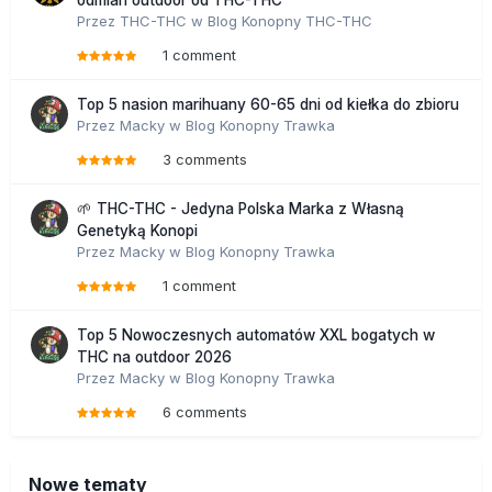
odmian outdoor od THC-THC
Przez
THC-THC
w
Blog Konopny THC-THC
1 comment
Top 5 nasion marihuany 60-65 dni od kiełka do zbioru
Przez
Macky
w
Blog Konopny Trawka
3 comments
🌱 THC-THC - Jedyna Polska Marka z Własną
Genetyką Konopi
Przez
Macky
w
Blog Konopny Trawka
1 comment
Top 5 Nowoczesnych automatów XXL bogatych w
THC na outdoor 2026
Przez
Macky
w
Blog Konopny Trawka
6 comments
Nowe tematy