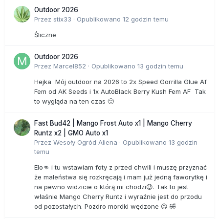
Outdoor 2026
Przez
stix33
·
Opublikowano
12 godzin temu
Śliczne
Outdoor 2026
Przez
Marcel852
·
Opublikowano
13 godzin temu
Hejka Mój outdoor na 2026 to 2x Speed Gorrilla Glue Af
Fem od AK Seeds i 1x AutoBlack Berry Kush Fem AF Tak
to wygląda na ten czas 🙂
Fast Bud42 | Mango Frost Auto x1 | Mango Cherry
Runtz x2 | GMO Auto x1
Przez
Wesoły Ogród Aliena
·
Opublikowano
13 godzin
temu
Elo👊 i tu wstawiam foty z przed chwili i muszę przyznać
że maleństwa się rozkręcają i mam już jedną faworytkę i
na pewno widzicie o którą mi chodzi😉. Tak to jest
właśnie Mango Cherry Runtz i wyraźnie jest do przodu
od pozostałych. Pozdro mordki wędzone 😉 🤣