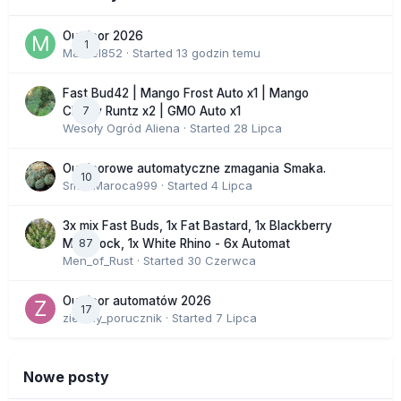
Outdoor 2026
1
Marcel852
· Started
13 godzin temu
Fast Bud42 | Mango Frost Auto x1 | Mango
7
Cherry Runtz x2 | GMO Auto x1
Wesoły Ogród Aliena
· Started
28 Lipca
Outdoorowe automatyczne zmagania Smaka.
10
SmakMaroca999
· Started
4 Lipca
3x mix Fast Buds, 1x Fat Bastard, 1x Blackberry
87
Moonrock, 1x White Rhino - 6x Automat
Men_of_Rust
· Started
30 Czerwca
Outdoor automatów 2026
17
zielony_porucznik
· Started
7 Lipca
Nowe posty