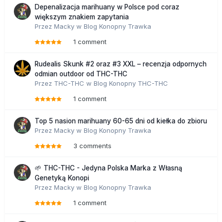
Depenalizacja marihuany w Polsce pod coraz
większym znakiem zapytania
Przez
Macky
w
Blog Konopny Trawka
1 comment
Rudealis Skunk #2 oraz #3 XXL – recenzja odpornych
odmian outdoor od THC-THC
Przez
THC-THC
w
Blog Konopny THC-THC
1 comment
Top 5 nasion marihuany 60-65 dni od kiełka do zbioru
Przez
Macky
w
Blog Konopny Trawka
3 comments
🌱 THC-THC - Jedyna Polska Marka z Własną
Genetyką Konopi
Przez
Macky
w
Blog Konopny Trawka
1 comment