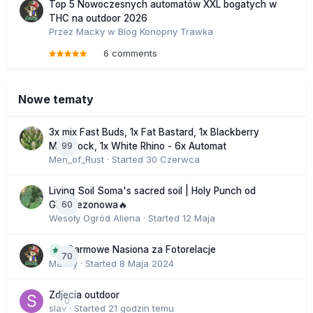
Top 5 Nowoczesnych automatów XXL bogatych w
THC na outdoor 2026
Przez
Macky
w
Blog Konopny Trawka
6 comments
Nowe tematy
3x mix Fast Buds, 1x Fat Bastard, 1x Blackberry
99
Moonrock, 1x White Rhino - 6x Automat
Men_of_Rust
· Started
30 Czerwca
Living Soil Soma's sacred soil | Holy Punch od
60
GHS sezonowa🔥
Wesoły Ogród Aliena
· Started
12 Maja
Darmowe Nasiona za Fotorelacje
70
Macky
· Started
8 Maja 2024
Zdjecia outdoor
0
slav
· Started
21 godzin temu