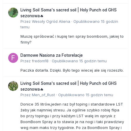
Living Soil Soma's sacred soil | Holy Punch od GHS
sezonowa🔥
Przez
Wesoły Ogród Aliena
·
Opublikowano
15 godzin
temu
Muszę spróbować i kupię ten spray boomboom, jakiej to
firmy?
Darmowe Nasiona za Fotorelacje
Przez
fredom18
·
Opublikowano
15 godzin temu
Paczka dotarła. Dzięki. Było tego wiecej ale się rozeszło.
Living Soil Soma's sacred soil | Holy Punch od GHS
sezonowa🔥
Przez
Men_of_Rust
·
Opublikowano
15 godzin temu
Donice 35 litrów,jeden raz był toping i standardowe LST
żeby jak najmniej stresu. Ja ogólnie szybko robię flipa
bo przy topingu i przy każdym LST walę im oprysk z
BoomBoom Spray a to stawia je na nogi i taki prawdziwy
weg mam maks trzy tygodnie. Po za BoomBoom Spray i