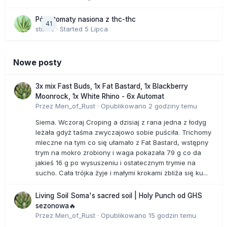
Półautomaty nasiona z thc-thc
41
stix33
· Started
5 Lipca
Nowe posty
3x mix Fast Buds, 1x Fat Bastard, 1x Blackberry
Moonrock, 1x White Rhino - 6x Automat
Przez
Men_of_Rust
·
Opublikowano
2 godziny temu
Siema. Wczoraj Croping a dzisiaj z rana jedna z łodyg
leżała gdyż taśma zwyczajowo sobie puściła. Trichomy
mleczne na tym co się ułamało z Fat Bastard, wstępny
trym na mokro zrobiony i waga pokazała 79 g co da
jakieś 16 g po wysuszeniu i ostatecznym trymie na
sucho. Cała trójka żyje i małymi krokami zbliża się ku...
Living Soil Soma's sacred soil | Holy Punch od GHS
sezonowa🔥
Przez
Men_of_Rust
·
Opublikowano
15 godzin temu