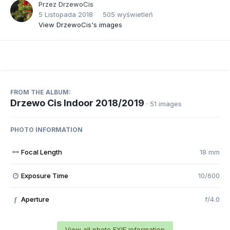
Przez
DrzewoCis
5 Listopada 2018
505 wyświetleń
View DrzewoCis's images
FROM THE ALBUM:
Drzewo Cis Indoor 2018/2019
· 51 images
PHOTO INFORMATION
Focal Length
18 mm
Exposure Time
10/600
Aperture
f/4.0
f
View all photo EXIF information