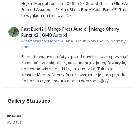
Hejka Mój outdoor na 2026 to 2x Speed Gorrilla Glue Af
Fem od Akseeds i 1x AutoBlack Berry Kush Fem AF Tak
to wygląda na ten czas 🙂
Fast Bud42 | Mango Frost Auto x1 | Mango Cherry
Runtz x2 | GMO Auto x1
Przez
Wesoły Ogród Aliena
·
Opublikowano
22 godziny
temu
Elo👊 i tu wstawiam foty z przed chwili i muszę przyznać
że maleństwa się rozkręcają i mam już jedną faworytkę i
na pewno widzicie o którą mi chodzi😉. Tak to jest
właśnie Mango Cherry Runtz i wyraźnie jest do przodu
od pozostałych. Pozdro mordki wędzone 😉 🤣
Gallery Statistics
Images
65.3 tys.