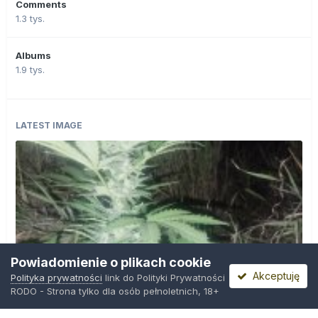
Comments
1.3 tys.
Albums
1.9 tys.
LATEST IMAGE
Powiadomienie o plikach cookie
Akceptuję
Polityka prywatności
link do Polityki Prywatności
RODO - Strona tylko dla osób pełnoletnich, 18+