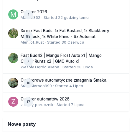
Outdoor 2026
2
Marcel852
· Started
22 godziny temu
3x mix Fast Buds, 1x Fat Bastard, 1x Blackberry
88
Moonrock, 1x White Rhino - 6x Automat
Men_of_Rust
· Started
30 Czerwca
Fast Bud42 | Mango Frost Auto x1 | Mango
7
Cherry Runtz x2 | GMO Auto x1
Wesoły Ogród Aliena
· Started
28 Lipca
Outdoorowe automatyczne zmagania Smaka.
10
SmakMaroca999
· Started
4 Lipca
Outdoor automatów 2026
17
zielony_porucznik
· Started
7 Lipca
Nowe posty