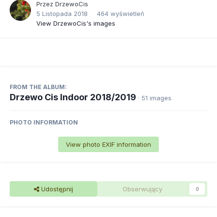
Przez
DrzewoCis
5 Listopada 2018
464 wyświetleń
View DrzewoCis's images
FROM THE ALBUM:
Drzewo Cis Indoor 2018/2019
· 51 images
PHOTO INFORMATION
View photo EXIF information
Udostępnij
Obserwujący
0