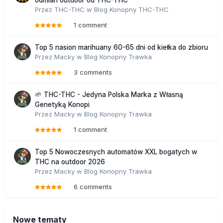
odmian outdoor od THC-THC
Przez
THC-THC
w
Blog Konopny THC-THC
1 comment
Top 5 nasion marihuany 60-65 dni od kiełka do zbioru
Przez
Macky
w
Blog Konopny Trawka
3 comments
🌱 THC-THC - Jedyna Polska Marka z Własną
Genetyką Konopi
Przez
Macky
w
Blog Konopny Trawka
1 comment
Top 5 Nowoczesnych automatów XXL bogatych w
THC na outdoor 2026
Przez
Macky
w
Blog Konopny Trawka
6 comments
Nowe tematy