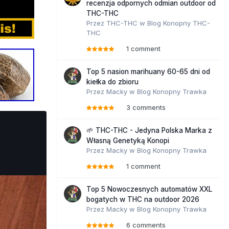
recenzja odpornych odmian outdoor od
THC-THC
Przez
THC-THC
w
Blog Konopny THC-
THC
1 comment
Top 5 nasion marihuany 60-65 dni od
kiełka do zbioru
Przez
Macky
w
Blog Konopny Trawka
3 comments
🌱 THC-THC - Jedyna Polska Marka z
Własną Genetyką Konopi
Przez
Macky
w
Blog Konopny Trawka
1 comment
Top 5 Nowoczesnych automatów XXL
bogatych w THC na outdoor 2026
Przez
Macky
w
Blog Konopny Trawka
6 comments