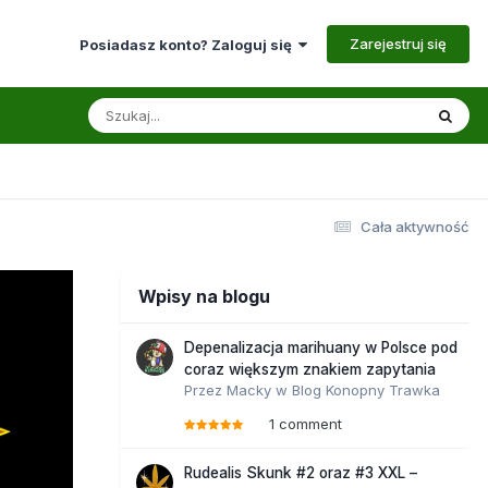
Zarejestruj się
Posiadasz konto? Zaloguj się
Cała aktywność
Wpisy na blogu
Depenalizacja marihuany w Polsce pod
coraz większym znakiem zapytania
Przez
Macky
w
Blog Konopny Trawka
1 comment
Rudealis Skunk #2 oraz #3 XXL –