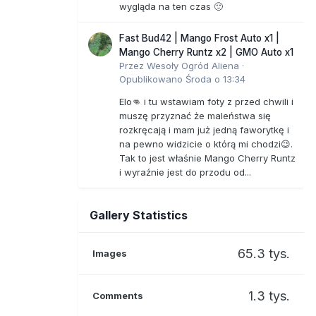
wygląda na ten czas 🙂
Fast Bud42 | Mango Frost Auto x1 |
Mango Cherry Runtz x2 | GMO Auto x1
Przez
Wesoły Ogród Aliena
·
Opublikowano
Środa o 13:34
Elo👊 i tu wstawiam foty z przed chwili i
muszę przyznać że maleństwa się
rozkręcają i mam już jedną faworytkę i
na pewno widzicie o którą mi chodzi😉.
Tak to jest właśnie Mango Cherry Runtz
i wyraźnie jest do przodu od...
Gallery Statistics
65.3 tys.
Images
1.3 tys.
Comments