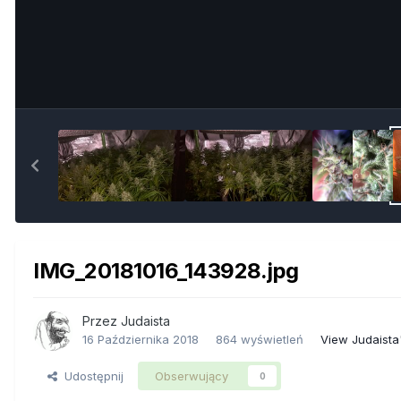
IMG_20181016_143928.jpg
Przez
Judaista
16 Października 2018
864 wyświetleń
View Judaista
Udostępnij
Obserwujący
0