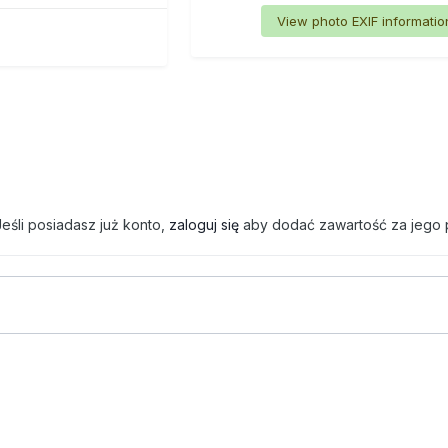
View photo EXIF informatio
eśli posiadasz już konto,
zaloguj się
aby dodać zawartość za jego