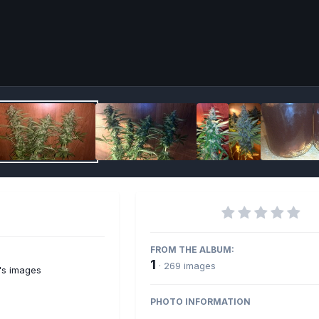
Imag
FROM THE ALBUM:
1
· 269 images
's images
PHOTO INFORMATION