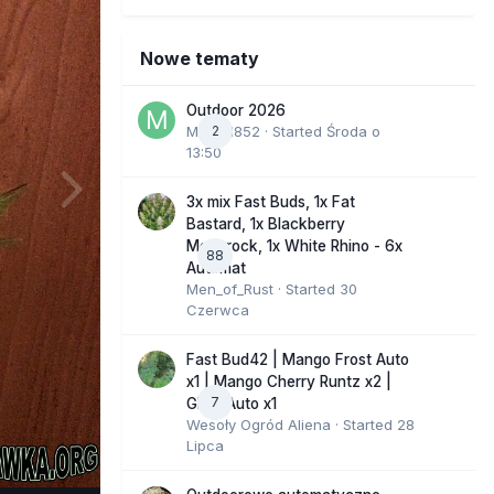
Nowe tematy
Outdoor 2026
Marcel852
2
· Started
Środa o
13:50
3x mix Fast Buds, 1x Fat
Bastard, 1x Blackberry
Moonrock, 1x White Rhino - 6x
88
Automat
Men_of_Rust
· Started
30
Czerwca
Fast Bud42 | Mango Frost Auto
x1 | Mango Cherry Runtz x2 |
7
GMO Auto x1
Wesoły Ogród Aliena
· Started
28
Lipca