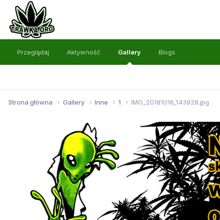
Przeglądaj
Aktywność
Gallery
Blogs
Strona główna
Gallery
Inne
1
IMG_20181016_143928.jpg