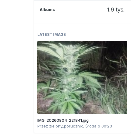
1.9 tys.
Albums
LATEST IMAGE
IMG_20260804_221841.jpg
Przez
zielony_porucznik
,
Środa o 00:23