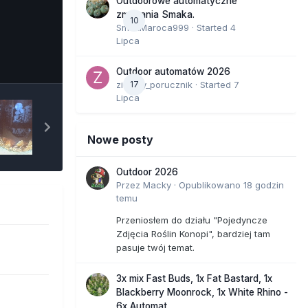
Outdoorowe automatyczne
zmagania Smaka.
10
SmakMaroca999
· Started
4
Lipca
e Tools
Outdoor automatów 2026
zielony_porucznik
17
· Started
7
Lipca
Nowe posty
Outdoor 2026
Przez
Macky
·
Opublikowano
18 godzin
temu
Przeniosłem do działu "Pojedyncze
Zdjęcia Roślin Konopi", bardziej tam
pasuje twój temat.
3x mix Fast Buds, 1x Fat Bastard, 1x
Blackberry Moonrock, 1x White Rhino -
6x Automat