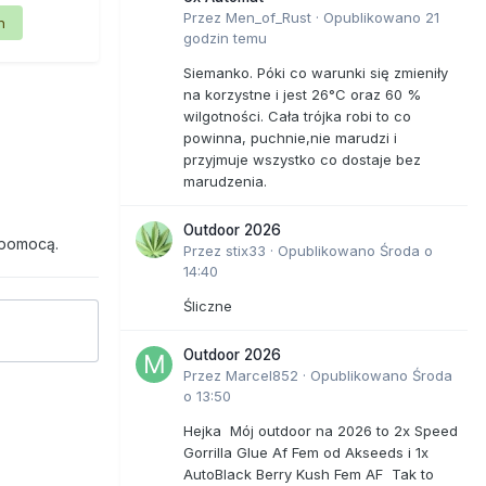
Przez
Men_of_Rust
·
Opublikowano
21
n
godzin temu
Siemanko. Póki co warunki się zmieniły
na korzystne i jest 26°C oraz 60 %
wilgotności. Cała trójka robi to co
powinna, puchnie,nie marudzi i
przyjmuje wszystko co dostaje bez
marudzenia.
Outdoor 2026
 pomocą.
Przez
stix33
·
Opublikowano
Środa o
14:40
Śliczne
Outdoor 2026
Przez
Marcel852
·
Opublikowano
Środa
o 13:50
Hejka Mój outdoor na 2026 to 2x Speed
Gorrilla Glue Af Fem od Akseeds i 1x
AutoBlack Berry Kush Fem AF Tak to