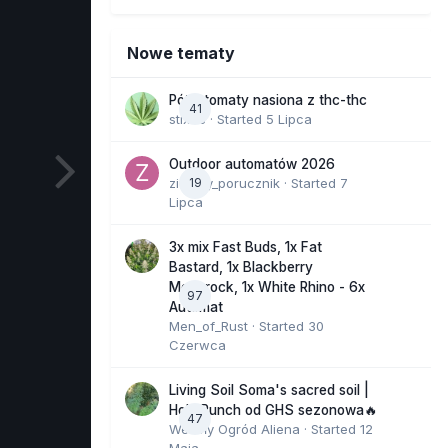
Nowe tematy
Półautomaty nasiona z thc-thc
41
stix33
· Started
5 Lipca
Outdoor automatów 2026
zielony_porucznik
19
· Started
7
Lipca
3x mix Fast Buds, 1x Fat
Bastard, 1x Blackberry
Moonrock, 1x White Rhino - 6x
97
Automat
Men_of_Rust
· Started
30
Czerwca
Living Soil Soma's sacred soil |
Holy Punch od GHS sezonowa🔥
47
Wesoły Ogród Aliena
· Started
12
Maja