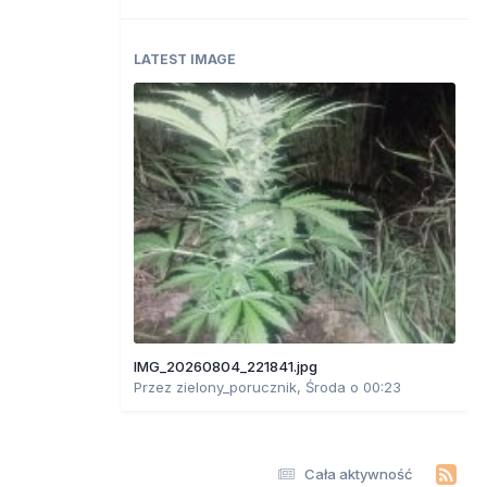
LATEST IMAGE
IMG_20260804_221841.jpg
Przez
zielony_porucznik
,
Środa o 00:23
Cała aktywność