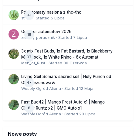
Półautomaty nasiona z thc-thc
41
stix33
· Started
5 Lipca
Outdoor automatów 2026
19
zielony_porucznik
· Started
7 Lipca
3x mix Fast Buds, 1x Fat Bastard, 1x Blackberry
97
Moonrock, 1x White Rhino - 6x Automat
Men_of_Rust
· Started
30 Czerwca
Living Soil Soma's sacred soil | Holy Punch od
47
GHS sezonowa🔥
Wesoły Ogród Aliena
· Started
12 Maja
Fast Bud42 | Mango Frost Auto x1 | Mango
8
Cherry Runtz x2 | GMO Auto x1
Wesoły Ogród Aliena
· Started
28 Lipca
Nowe posty