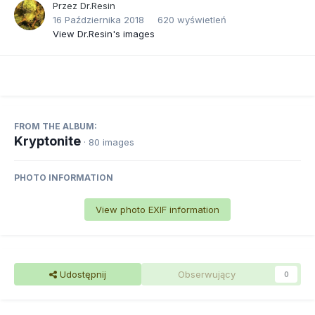
Przez
Dr.Resin
16 Października 2018
620 wyświetleń
View Dr.Resin's images
FROM THE ALBUM:
Kryptonite
· 80 images
PHOTO INFORMATION
View photo EXIF information
Udostępnij
Obserwujący
0