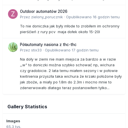
Outdoor automatów 2026
Przez
zielony_porucznik
·
Opublikowano
16 godzin temu
To nie doniczka jak były młode to zrobiłem im ochronny
pierśćień z rury pcv maja dołek około 15-20l
Półautomaty nasiona z thc-thc
Przez
stix33
·
Opublikowano
17 godzin temu
Na doły w ziemi nie mam miejsca za bardzo a w razie
,,w" to doniczki można szybko schować np, wichura
czy gradobicie. 2 lata temu miałem sezony i w połowie
kwitnienia przyszła taka wichura że krzaki położone były
jak zboże, a miały po 1.8m do 2.3m i mocno mnie to
zdenerwowało dlatego teraz postanowiłem tylko...
Gallery Statistics
Images
65.3 tys.