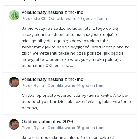
Półautomaty nasiona z thc-thc
Przez
stix33
·
Opublikowano
10 godzin temu
Ja pierwszy raz sadze półautomaty, z tego co się
naczytalem na ich temat to mają szybciej dojść o
miesiąc niby dlatego się zdecydowałem także
zobaczymy jak to będzie wyglądać, producent pisze ze
zbiór we wrześniu także no czas pokaże, jak będzie
niewypał to wiadomo że w przyszłym roku polecę z
automatami XXL bo nasz...
Półautomaty nasiona z thc-thc
Przez
Rysiu
·
Opublikowano
14 godzin temu
Chyba lepiej auto wybrać. Juz by ładnie kwitły. A te pół
auto to chyba bardziej jak sezonówki są, takie wrażenie
odnoszę.
Outdoor automatów 2026
Przez
Rysiu
·
Opublikowano
15 godzin temu
Ja tez na początku myslałem, że to doniczka 🙂