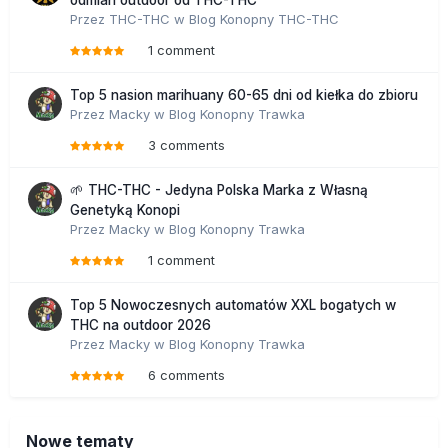
odmian outdoor od THC-THC
Przez
THC-THC
w
Blog Konopny THC-THC
1 comment
Top 5 nasion marihuany 60-65 dni od kiełka do zbioru
Przez
Macky
w
Blog Konopny Trawka
3 comments
🌱 THC-THC - Jedyna Polska Marka z Własną
Genetyką Konopi
Przez
Macky
w
Blog Konopny Trawka
1 comment
Top 5 Nowoczesnych automatów XXL bogatych w
THC na outdoor 2026
Przez
Macky
w
Blog Konopny Trawka
6 comments
Nowe tematy