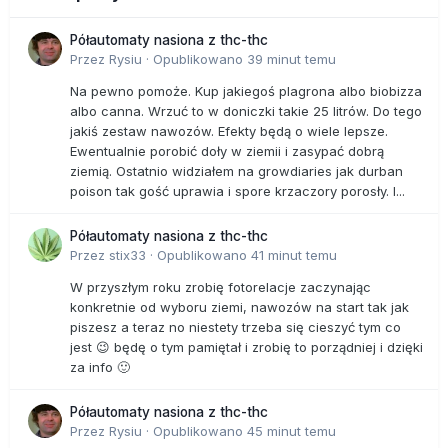
Półautomaty nasiona z thc-thc
Przez
Rysiu
·
Opublikowano
39 minut temu
Na pewno pomoże. Kup jakiegoś plagrona albo biobizza
albo canna. Wrzuć to w doniczki takie 25 litrów. Do tego
jakiś zestaw nawozów. Efekty będą o wiele lepsze.
Ewentualnie porobić doły w ziemii i zasypać dobrą
ziemią. Ostatnio widziałem na growdiaries jak durban
poison tak gość uprawia i spore krzaczory porosły. I...
Półautomaty nasiona z thc-thc
Przez
stix33
·
Opublikowano
41 minut temu
W przyszłym roku zrobię fotorelacje zaczynając
konkretnie od wyboru ziemi, nawozów na start tak jak
piszesz a teraz no niestety trzeba się cieszyć tym co
jest 😉 będę o tym pamiętał i zrobię to porządniej i dzięki
za info 🙂
Półautomaty nasiona z thc-thc
Przez
Rysiu
·
Opublikowano
45 minut temu