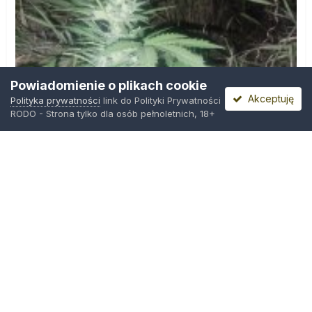
Powiadomienie o plikach cookie
Akceptuję
Polityka prywatności
link do Polityki Prywatności
RODO - Strona tylko dla osób pełnoletnich, 18+
IMG_20260804_221841.jpg
Przez
zielony_porucznik
,
Środa o 00:23
Polityka prywatności
Kontakt
Ciasteczka
Trawka.org
Powered by Invision Community