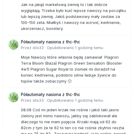
Jak na jakąś marketową ziemię to i tak dobrze
wyglądają. Trzeba było kuić lepsze nawozy na początku
lub lepszą ziemię. Jakiś podstawowy mały zestaw za
100-150 zeta. Miałbyś i nawozy na wzrost, kwitnienie,
ukorzeniacz, boostery.
Półautomaty nasiona z thc-thc
Przez
stix33
·
Opublikowano
1 godzinę temu
Moje Nawozy które własnie będę zamawiał Plagron
Terra Bloom (Baza) Plagron Green Sensation (Booster
4w1) Plagron Sugar Royal to ziomek mi doradził na
koniec kwitnienia, podobno silnie ładuje żywice do
topów także zobaczymy 🙂
Półautomaty nasiona z thc-thc
Przez
stix33
·
Opublikowano
1 godzinę temu
08.08 Coś mi jeden krzak nie rośnie i jakiś taki jasno
zielony jest mimo nawozu, jakby się zablokował ale
dlaczego to nie mam pojęcia. Krzaki mają od 62 do
82cm z tym że te 62 to ten co nie rośnie zbytnio reszta
ma po 75 do 82. Zaczynają kwitnąć, ja to widzę, powoli