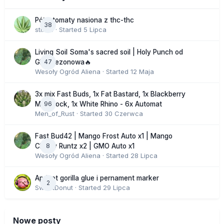
Półautomaty nasiona z thc-thc
38
stix33
· Started
5 Lipca
Living Soil Soma's sacred soil | Holy Punch od
47
GHS sezonowa🔥
Wesoły Ogród Aliena
· Started
12 Maja
3x mix Fast Buds, 1x Fat Bastard, 1x Blackberry
96
Moonrock, 1x White Rhino - 6x Automat
Men_of_Rust
· Started
30 Czerwca
Fast Bud42 | Mango Frost Auto x1 | Mango
8
Cherry Runtz x2 | GMO Auto x1
Wesoły Ogród Aliena
· Started
28 Lipca
Apricot gorilla glue i pernament marker
2
SweetDonut
· Started
29 Lipca
Nowe posty