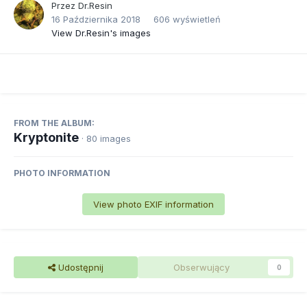
Przez
Dr.Resin
16 Października 2018
606 wyświetleń
View Dr.Resin's images
FROM THE ALBUM:
Kryptonite
· 80 images
PHOTO INFORMATION
View photo EXIF information
Udostępnij
Obserwujący
0