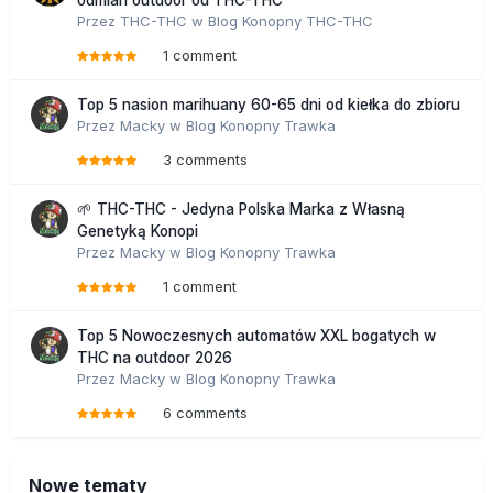
odmian outdoor od THC-THC
Przez
THC-THC
w
Blog Konopny THC-THC
1 comment
Top 5 nasion marihuany 60-65 dni od kiełka do zbioru
Przez
Macky
w
Blog Konopny Trawka
3 comments
🌱 THC-THC - Jedyna Polska Marka z Własną
Genetyką Konopi
Przez
Macky
w
Blog Konopny Trawka
1 comment
Top 5 Nowoczesnych automatów XXL bogatych w
THC na outdoor 2026
Przez
Macky
w
Blog Konopny Trawka
6 comments
Nowe tematy