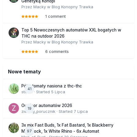
Genetyką Konopi
Przez
Macky
w
Blog Konopny Trawka
1 comment
Top 5 Nowoczesnych automatów XXL bogatych w
THC na outdoor 2026
Przez
Macky
w
Blog Konopny Trawka
6 comments
Nowe tematy
Półautomaty nasiona z thc-thc
41
stix33
· Started
5 Lipca
Outdoor automatów 2026
19
zielony_porucznik
· Started
7 Lipca
3x mix Fast Buds, 1x Fat Bastard, 1x Blackberry
97
Moonrock, 1x White Rhino - 6x Automat