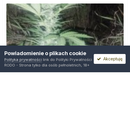
Powiadomienie o plikach cookie
Akceptuję
Polityka prywatności
link do Polityki Prywatności
RODO - Strona tylko dla osób pełnoletnich, 18+
IMG_20260804_221841.jpg
Przez
zielony_porucznik
,
Środa o 00:23
Polityka prywatności
Kontakt
Ciasteczka
Trawka.org
Powered by Invision Community