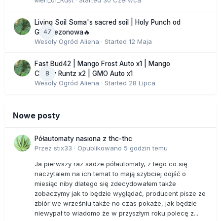
Men_of_Rust
· Started
30 Czerwca
Living Soil Soma's sacred soil | Holy Punch od
47
GHS sezonowa🔥
Wesoły Ogród Aliena
· Started
12 Maja
Fast Bud42 | Mango Frost Auto x1 | Mango
8
Cherry Runtz x2 | GMO Auto x1
Wesoły Ogród Aliena
· Started
28 Lipca
Nowe posty
Półautomaty nasiona z thc-thc
Przez
stix33
·
Opublikowano
5 godzin temu
Ja pierwszy raz sadze półautomaty, z tego co się
naczytalem na ich temat to mają szybciej dojść o
miesiąc niby dlatego się zdecydowałem także
zobaczymy jak to będzie wyglądać, producent pisze ze
zbiór we wrześniu także no czas pokaże, jak będzie
niewypał to wiadomo że w przyszłym roku polecę z...