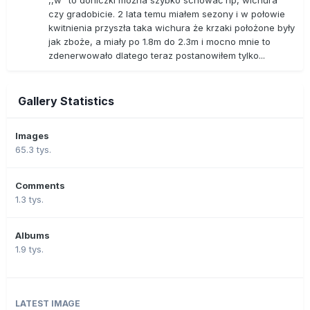
,,w" to doniczki można szybko schować np, wichura
czy gradobicie. 2 lata temu miałem sezony i w połowie
kwitnienia przyszła taka wichura że krzaki położone były
jak zboże, a miały po 1.8m do 2.3m i mocno mnie to
zdenerwowało dlatego teraz postanowiłem tylko...
Gallery Statistics
Images
65.3 tys.
Comments
1.3 tys.
Albums
1.9 tys.
LATEST IMAGE