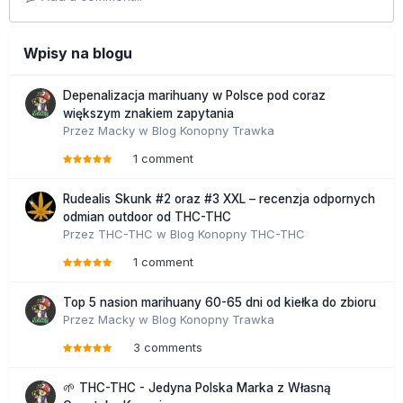
Wpisy na blogu
Depenalizacja marihuany w Polsce pod coraz
większym znakiem zapytania
Przez
Macky
w
Blog Konopny Trawka
1 comment
Rudealis Skunk #2 oraz #3 XXL – recenzja odpornych
odmian outdoor od THC-THC
Przez
THC-THC
w
Blog Konopny THC-THC
1 comment
Top 5 nasion marihuany 60-65 dni od kiełka do zbioru
Przez
Macky
w
Blog Konopny Trawka
3 comments
🌱 THC-THC - Jedyna Polska Marka z Własną