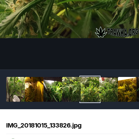
Image Tools
IMG_20181015_133826.jpg