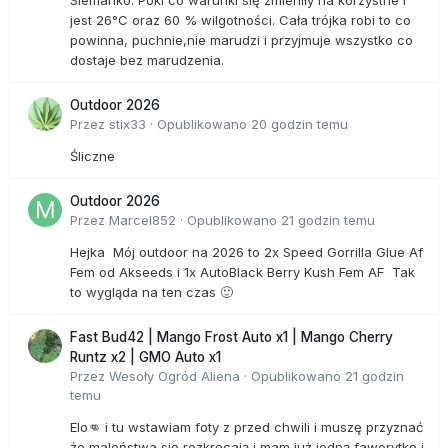
Siemanko. Póki co warunki się zmieniły na korzystne i
jest 26°C oraz 60 % wilgotności. Cała trójka robi to co
powinna, puchnie,nie marudzi i przyjmuje wszystko co
dostaje bez marudzenia.
Outdoor 2026
Przez
stix33
·
Opublikowano
20 godzin temu
Śliczne
Outdoor 2026
Przez
Marcel852
·
Opublikowano
21 godzin temu
Hejka Mój outdoor na 2026 to 2x Speed Gorrilla Glue Af
Fem od Akseeds i 1x AutoBlack Berry Kush Fem AF Tak
to wygląda na ten czas 🙂
Fast Bud42 | Mango Frost Auto x1 | Mango Cherry
Runtz x2 | GMO Auto x1
Przez
Wesoły Ogród Aliena
·
Opublikowano
21 godzin
temu
Elo👊 i tu wstawiam foty z przed chwili i muszę przyznać
że maleństwa się rozkręcają i mam już jedną faworytkę i