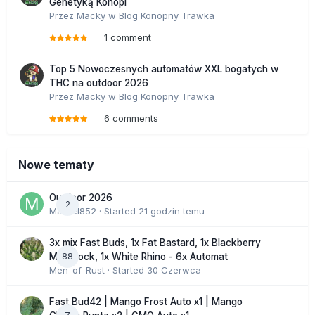
Genetyką Konopi
Przez
Macky
w
Blog Konopny Trawka
1 comment
Top 5 Nowoczesnych automatów XXL bogatych w
THC na outdoor 2026
Przez
Macky
w
Blog Konopny Trawka
6 comments
Nowe tematy
Outdoor 2026
2
Marcel852
· Started
21 godzin temu
3x mix Fast Buds, 1x Fat Bastard, 1x Blackberry
88
Moonrock, 1x White Rhino - 6x Automat
Men_of_Rust
· Started
30 Czerwca
Fast Bud42 | Mango Frost Auto x1 | Mango