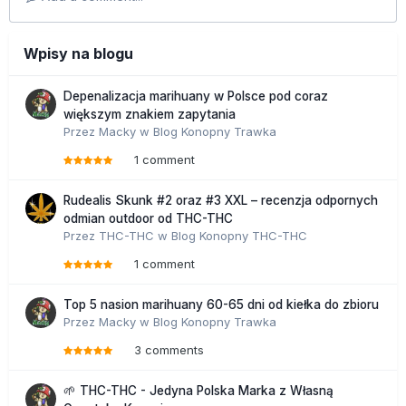
Wpisy na blogu
Depenalizacja marihuany w Polsce pod coraz
większym znakiem zapytania
Przez
Macky
w
Blog Konopny Trawka
1 comment
Rudealis Skunk #2 oraz #3 XXL – recenzja odpornych
odmian outdoor od THC-THC
Przez
THC-THC
w
Blog Konopny THC-THC
1 comment
Top 5 nasion marihuany 60-65 dni od kiełka do zbioru
Przez
Macky
w
Blog Konopny Trawka
3 comments
🌱 THC-THC - Jedyna Polska Marka z Własną