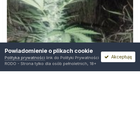
Powiadomienie o plikach cookie
Akceptuję
Polityka prywatności
link do Polityki Prywatności
RODO - Strona tylko dla osób pełnoletnich, 18+
IMG_20260804_221841.jpg
Przez
zielony_porucznik
,
Wczoraj o 00:23
Polityka prywatności
Kontakt
Ciasteczka
Trawka.org
Powered by Invision Community