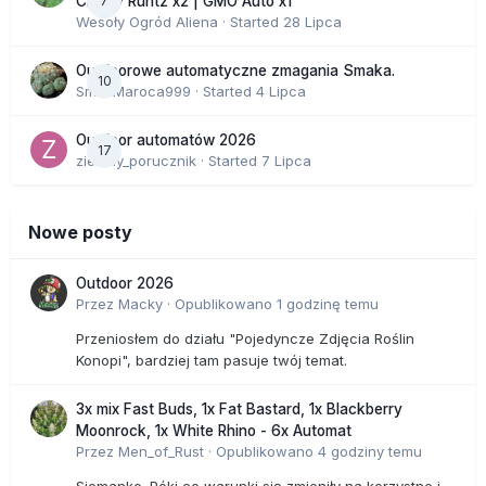
7
Cherry Runtz x2 | GMO Auto x1
Wesoły Ogród Aliena
· Started
28 Lipca
Outdoorowe automatyczne zmagania Smaka.
10
SmakMaroca999
· Started
4 Lipca
Outdoor automatów 2026
17
zielony_porucznik
· Started
7 Lipca
Nowe posty
Outdoor 2026
Przez
Macky
·
Opublikowano
1 godzinę temu
Przeniosłem do działu "Pojedyncze Zdjęcia Roślin
Konopi", bardziej tam pasuje twój temat.
3x mix Fast Buds, 1x Fat Bastard, 1x Blackberry
Moonrock, 1x White Rhino - 6x Automat
Przez
Men_of_Rust
·
Opublikowano
4 godziny temu