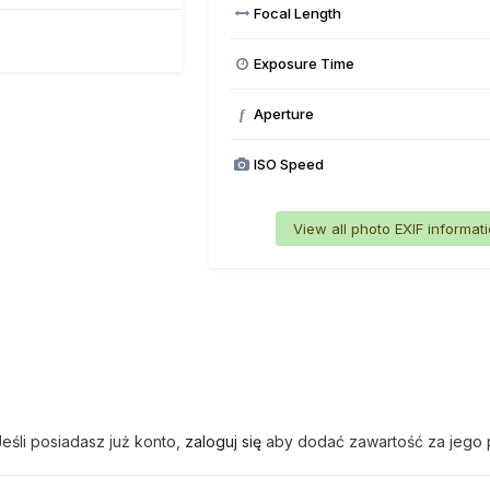
Focal Length
Exposure Time
Aperture
f
ISO Speed
View all photo EXIF informat
eśli posiadasz już konto,
zaloguj się
aby dodać zawartość za jego