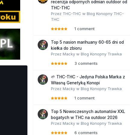
recenzja odpornych odmian outdoor od
THC-THC
Przez
THC-THC
w
Blog Konopny THC-
THC
1 comment
Top 5 nasion marihuany 60-65 dni od
kiełka do zbioru
Przez
Macky
w
Blog Konopny Trawka
3 comments
🌱 THC-THC - Jedyna Polska Marka z
Własną Genetyką Konopi
Przez
Macky
w
Blog Konopny Trawka
1 comment
Top 5 Nowoczesnych automatów XXL
bogatych w THC na outdoor 2026
Przez
Macky
w
Blog Konopny Trawka
6 comments