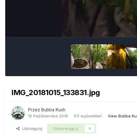
IMG_20181015_133831.jpg
Przez
Bubba Kush
15 Października 2018
511 wyświetleń
View Bubba Ku
Udostępnij
Obserwujący
0