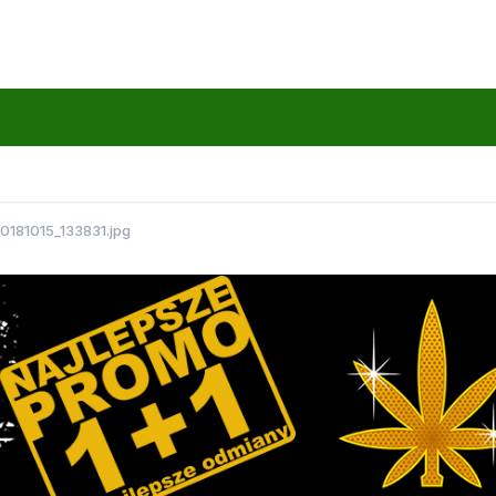
0181015_133831.jpg