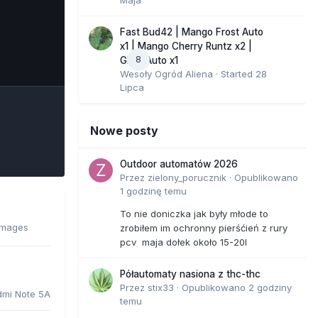
Fast Bud42 | Mango Frost Auto
x1 | Mango Cherry Runtz x2 |
8
e Tools
GMO Auto x1
Wesoły Ogród Aliena
· Started
28
Lipca
Nowe posty
Outdoor automatów 2026
Przez
zielony_porucznik
·
Opublikowano
1 godzinę temu
To nie doniczka jak były młode to
images
zrobiłem im ochronny pierśćień z rury
pcv maja dołek około 15-20l
Półautomaty nasiona z thc-thc
Przez
stix33
·
Opublikowano
2 godziny
dmi Note 5A
temu