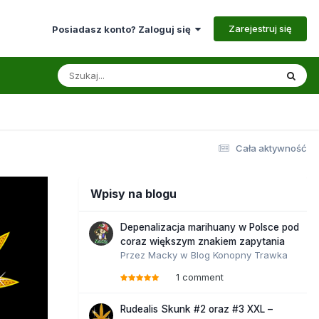
Zarejestruj się
Posiadasz konto? Zaloguj się
Cała aktywność
Wpisy na blogu
Depenalizacja marihuany w Polsce pod
coraz większym znakiem zapytania
Przez
Macky
w
Blog Konopny Trawka
1 comment
Rudealis Skunk #2 oraz #3 XXL –