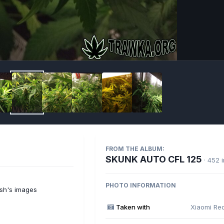
Imag
FROM THE ALBUM:
SKUNK AUTO CFL 125
· 452 
PHOTO INFORMATION
sh's images
Taken with
Xiaomi Re