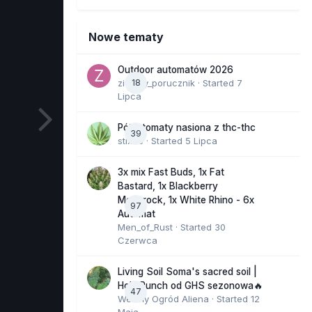
Nowe tematy
Outdoor automatów 2026
zielony_porucznik
18
· Started
7
Lipca
Półautomaty nasiona z thc-thc
39
stix33
· Started
5 Lipca
3x mix Fast Buds, 1x Fat
Bastard, 1x Blackberry
Moonrock, 1x White Rhino - 6x
97
Automat
Men_of_Rust
· Started
30
Czerwca
Living Soil Soma's sacred soil |
Holy Punch od GHS sezonowa🔥
47
Wesoły Ogród Aliena
· Started
12
Maja