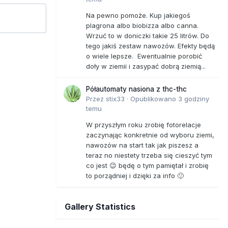
Na pewno pomoże. Kup jakiegoś
plagrona albo biobizza albo canna.
Wrzuć to w doniczki takie 25 litrów. Do
tego jakiś zestaw nawozów. Efekty będą
o wiele lepsze. Ewentualnie porobić
doły w ziemii i zasypać dobrą ziemią...
Półautomaty nasiona z thc-thc
Przez
stix33
·
Opublikowano
3 godziny
temu
W przyszłym roku zrobię fotorelacje
zaczynając konkretnie od wyboru ziemi,
nawozów na start tak jak piszesz a
teraz no niestety trzeba się cieszyć tym
co jest 😉 będę o tym pamiętał i zrobię
to porządniej i dzięki za info 🙂
Gallery Statistics