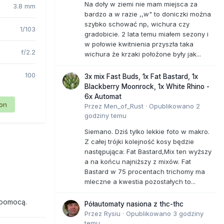
Na doły w ziemi nie mam miejsca za
3.8 mm
bardzo a w razie ,,w" to doniczki można
szybko schować np, wichura czy
1/103
gradobicie. 2 lata temu miałem sezony i
w połowie kwitnienia przyszła taka
f/2.2
wichura że krzaki położone były jak...
100
3x mix Fast Buds, 1x Fat Bastard, 1x
Blackberry Moonrock, 1x White Rhino -
6x Automat
ion
Przez
Men_of_Rust
·
Opublikowano
2
godziny temu
Siemano. Dziś tylko lekkie foto w makro.
Z całej trójki kolejność kosy będzie
następująca: Fat Bastard,Mix ten wyższy
a na końcu najniższy z mixów. Fat
Bastard w 75 procentach trichomy ma
mleczne a kwestia pozostałych to...
 pomocą.
Półautomaty nasiona z thc-thc
Przez
Rysiu
·
Opublikowano
3 godziny
temu