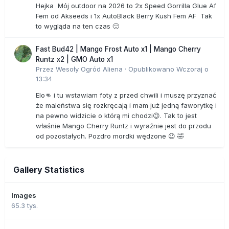
Hejka Mój outdoor na 2026 to 2x Speed Gorrilla Glue Af
Fem od Akseeds i 1x AutoBlack Berry Kush Fem AF Tak
to wygląda na ten czas 🙂
Fast Bud42 | Mango Frost Auto x1 | Mango Cherry
Runtz x2 | GMO Auto x1
Przez
Wesoły Ogród Aliena
·
Opublikowano
Wczoraj o
13:34
Elo👊 i tu wstawiam foty z przed chwili i muszę przyznać
że maleństwa się rozkręcają i mam już jedną faworytkę i
na pewno widzicie o którą mi chodzi😉. Tak to jest
właśnie Mango Cherry Runtz i wyraźnie jest do przodu
od pozostałych. Pozdro mordki wędzone 😉 🤣
Gallery Statistics
Images
65.3 tys.