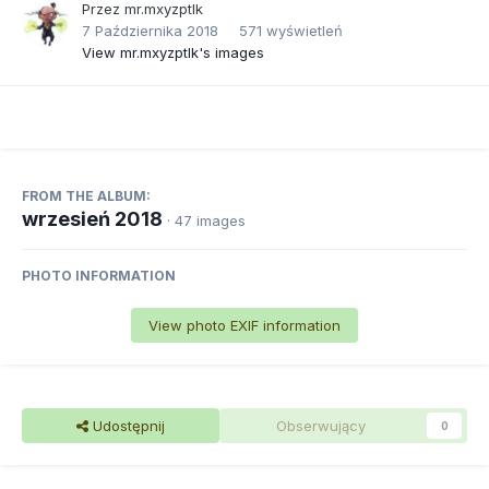
Przez
mr.mxyzptlk
7 Października 2018
571 wyświetleń
View mr.mxyzptlk's images
FROM THE ALBUM:
wrzesień 2018
· 47 images
PHOTO INFORMATION
View photo EXIF information
Udostępnij
Obserwujący
0