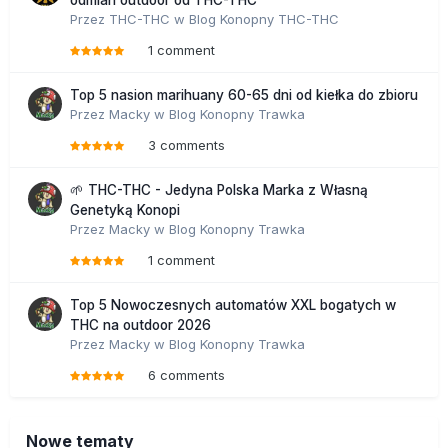
odmian outdoor od THC-THC
Przez
THC-THC
w
Blog Konopny THC-THC
1 comment
Top 5 nasion marihuany 60-65 dni od kiełka do zbioru
Przez
Macky
w
Blog Konopny Trawka
3 comments
🌱 THC-THC - Jedyna Polska Marka z Własną
Genetyką Konopi
Przez
Macky
w
Blog Konopny Trawka
1 comment
Top 5 Nowoczesnych automatów XXL bogatych w
THC na outdoor 2026
Przez
Macky
w
Blog Konopny Trawka
6 comments
Nowe tematy