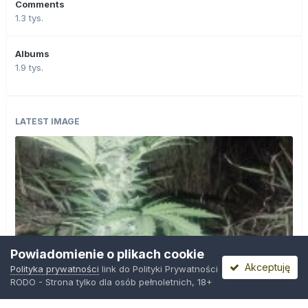
Comments
1.3 tys.
Albums
1.9 tys.
LATEST IMAGE
Powiadomienie o plikach cookie
Akceptuję
Polityka prywatności
link do Polityki Prywatności
RODO - Strona tylko dla osób pełnoletnich, 18+