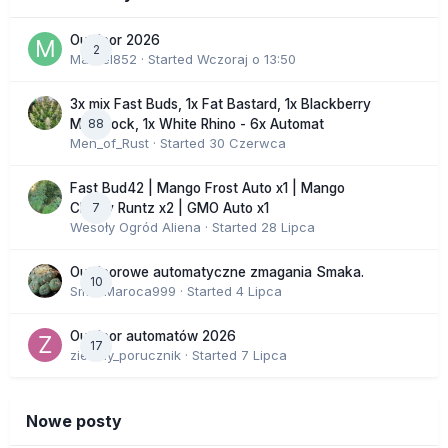
Outdoor 2026
2
Marcel852
· Started
Wczoraj o 13:50
3x mix Fast Buds, 1x Fat Bastard, 1x Blackberry
88
Moonrock, 1x White Rhino - 6x Automat
Men_of_Rust
· Started
30 Czerwca
Fast Bud42 | Mango Frost Auto x1 | Mango
7
Cherry Runtz x2 | GMO Auto x1
Wesoły Ogród Aliena
· Started
28 Lipca
Outdoorowe automatyczne zmagania Smaka.
10
SmakMaroca999
· Started
4 Lipca
Outdoor automatów 2026
17
zielony_porucznik
· Started
7 Lipca
Nowe posty