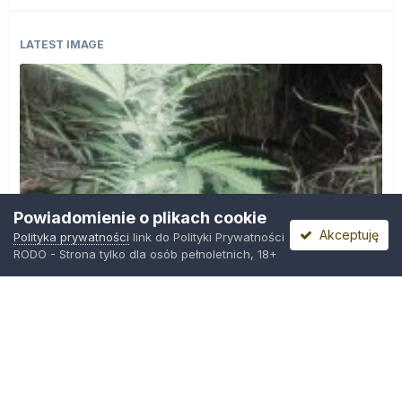
LATEST IMAGE
Powiadomienie o plikach cookie
Akceptuję
Polityka prywatności
link do Polityki Prywatności
RODO - Strona tylko dla osób pełnoletnich, 18+
IMG_20260804_221841.jpg
Przez
zielony_porucznik
,
Środa o 00:23
Polityka prywatności
Kontakt
Ciasteczka
Trawka.org