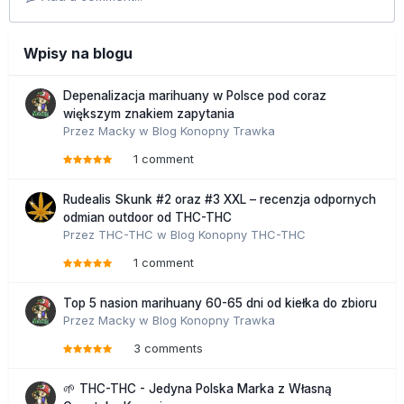
Wpisy na blogu
Depenalizacja marihuany w Polsce pod coraz
większym znakiem zapytania
Przez
Macky
w
Blog Konopny Trawka
1 comment
Rudealis Skunk #2 oraz #3 XXL – recenzja odpornych
odmian outdoor od THC-THC
Przez
THC-THC
w
Blog Konopny THC-THC
1 comment
Top 5 nasion marihuany 60-65 dni od kiełka do zbioru
Przez
Macky
w
Blog Konopny Trawka
3 comments
🌱 THC-THC - Jedyna Polska Marka z Własną