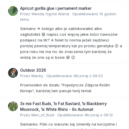
Apricot gorilla glue i pernament marker
Przez
Wesoły Ogród Aliena
·
Opublikowano
10 godzin
temu
Siemano 👊 kolego albo je zablokowałeś albo
zagłodziłeś 😅 napisz coś więcej jakie ilości nawozów
podajesz na litr? A fiolet to norma jeżeli zejdziesz
poniżej pewnej temperatury lub po prostu genetyka 😉 a
pora roku nie ma nic do znaczenia tym bardziej że
widzę że one są w boxie 😅 😉
Outdoor 2026
Przez
Macky
·
Opublikowano
Wczoraj o 09:33
Przeniosłem do działu "Pojedyncze Zdjęcia Roślin
Konopi", bardziej tam pasuje twój temat.
3x mix Fast Buds, 1x Fat Bastard, 1x Blackberry
Moonrock, 1x White Rhino - 6x Automat
Przez
Men_of_Rust
·
Opublikowano
Wczoraj o 06:12
Siemanko. Póki co warunki się zmieniły na korzystne i