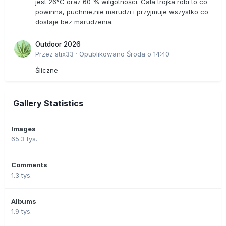
jest 26°C oraz 60 % wilgotności. Cała trójka robi to co
powinna, puchnie,nie marudzi i przyjmuje wszystko co
dostaje bez marudzenia.
Outdoor 2026
Przez
stix33
·
Opublikowano
Środa o 14:40
Śliczne
Gallery Statistics
Images
65.3 tys.
Comments
1.3 tys.
Albums
1.9 tys.