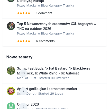
Genetyką Konopi
Przez
Macky
w
Blog Konopny Trawka
1 comment
Top 5 Nowoczesnych automatów XXL bogatych w
THC na outdoor 2026
Przez
Macky
w
Blog Konopny Trawka
6 comments
Nowe tematy
3x mix Fast Buds, 1x Fat Bastard, 1x Blackberry
89
Moonrock, 1x White Rhino - 6x Automat
Men_of_Rust
· Started
30 Czerwca
Apricot gorilla glue i pernament marker
2
SweetDonut
· Started
29 Lipca
Outdoor 2026
2