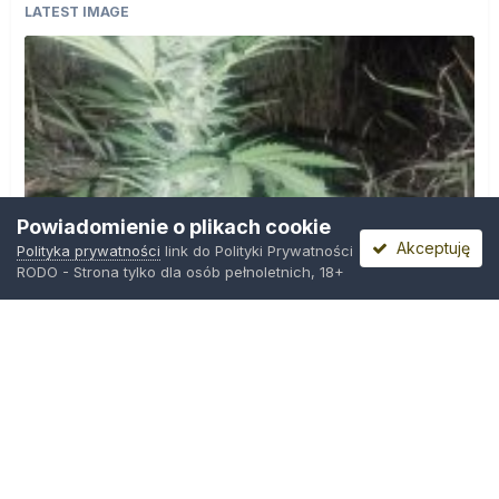
LATEST IMAGE
Powiadomienie o plikach cookie
Akceptuję
Polityka prywatności
link do Polityki Prywatności
RODO - Strona tylko dla osób pełnoletnich, 18+
IMG_20260804_221841.jpg
Przez
zielony_porucznik
,
Środa o 00:23
Polityka prywatności
Kontakt
Ciasteczka
Trawka.org
Powered by Invision Community