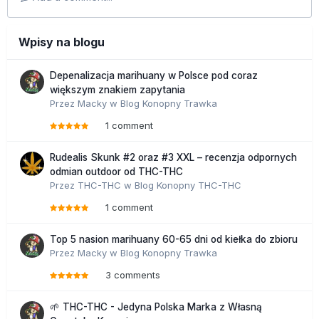
Wpisy na blogu
Depenalizacja marihuany w Polsce pod coraz
większym znakiem zapytania
Przez
Macky
w
Blog Konopny Trawka
1 comment
Rudealis Skunk #2 oraz #3 XXL – recenzja odpornych
odmian outdoor od THC-THC
Przez
THC-THC
w
Blog Konopny THC-THC
1 comment
Top 5 nasion marihuany 60-65 dni od kiełka do zbioru
Przez
Macky
w
Blog Konopny Trawka
3 comments
🌱 THC-THC - Jedyna Polska Marka z Własną