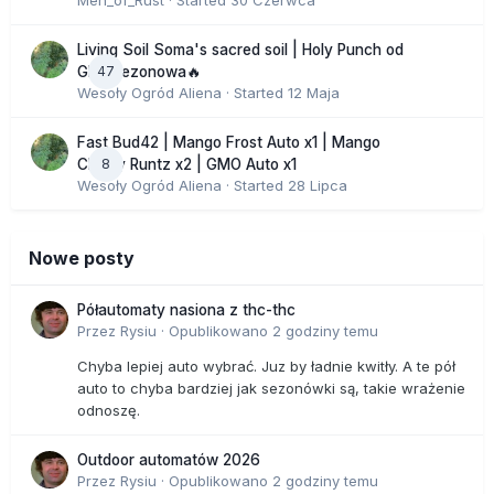
Men_of_Rust
· Started
30 Czerwca
Living Soil Soma's sacred soil | Holy Punch od
47
GHS sezonowa🔥
Wesoły Ogród Aliena
· Started
12 Maja
Fast Bud42 | Mango Frost Auto x1 | Mango
8
Cherry Runtz x2 | GMO Auto x1
Wesoły Ogród Aliena
· Started
28 Lipca
Nowe posty
Półautomaty nasiona z thc-thc
Przez
Rysiu
·
Opublikowano
2 godziny temu
Chyba lepiej auto wybrać. Juz by ładnie kwitły. A te pół
auto to chyba bardziej jak sezonówki są, takie wrażenie
odnoszę.
Outdoor automatów 2026
Przez
Rysiu
·
Opublikowano
2 godziny temu