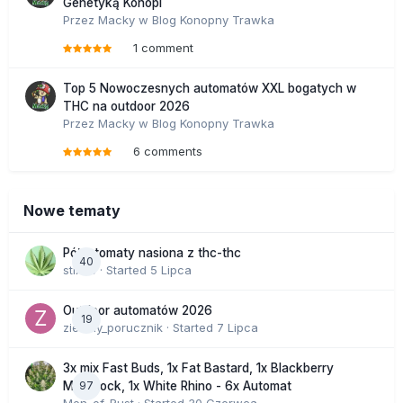
Genetyką Konopi
Przez
Macky
w
Blog Konopny Trawka
1 comment
Top 5 Nowoczesnych automatów XXL bogatych w
THC na outdoor 2026
Przez
Macky
w
Blog Konopny Trawka
6 comments
Nowe tematy
Półautomaty nasiona z thc-thc
40
stix33
· Started
5 Lipca
Outdoor automatów 2026
19
zielony_porucznik
· Started
7 Lipca
3x mix Fast Buds, 1x Fat Bastard, 1x Blackberry
97
Moonrock, 1x White Rhino - 6x Automat