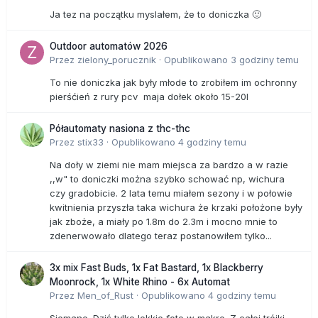
Ja tez na początku myslałem, że to doniczka 🙂
Outdoor automatów 2026
Przez
zielony_porucznik
·
Opublikowano
3 godziny temu
To nie doniczka jak były młode to zrobiłem im ochronny
pierśćień z rury pcv maja dołek około 15-20l
Półautomaty nasiona z thc-thc
Przez
stix33
·
Opublikowano
4 godziny temu
Na doły w ziemi nie mam miejsca za bardzo a w razie
,,w" to doniczki można szybko schować np, wichura
czy gradobicie. 2 lata temu miałem sezony i w połowie
kwitnienia przyszła taka wichura że krzaki położone były
jak zboże, a miały po 1.8m do 2.3m i mocno mnie to
zdenerwowało dlatego teraz postanowiłem tylko...
3x mix Fast Buds, 1x Fat Bastard, 1x Blackberry
Moonrock, 1x White Rhino - 6x Automat
Przez
Men_of_Rust
·
Opublikowano
4 godziny temu