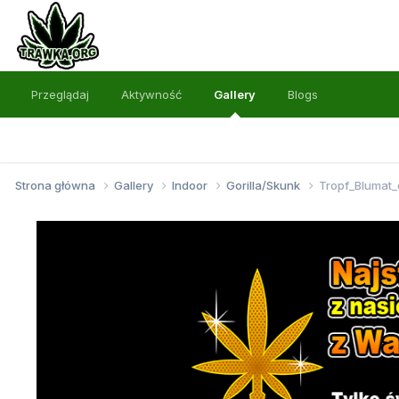
Przeglądaj
Aktywność
Gallery
Blogs
Strona główna
Gallery
Indoor
Gorilla/Skunk
Tropf_Blumat