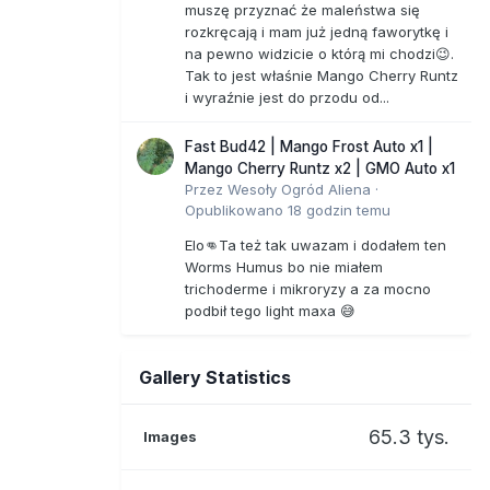
muszę przyznać że maleństwa się
rozkręcają i mam już jedną faworytkę i
na pewno widzicie o którą mi chodzi😉.
Tak to jest właśnie Mango Cherry Runtz
i wyraźnie jest do przodu od...
Fast Bud42 | Mango Frost Auto x1 |
Mango Cherry Runtz x2 | GMO Auto x1
Przez
Wesoły Ogród Aliena
·
Opublikowano
18 godzin temu
Elo👊Ta też tak uwazam i dodałem ten
Worms Humus bo nie miałem
trichoderme i mikroryzy a za mocno
podbił tego light maxa 😅
Gallery Statistics
65.3 tys.
Images