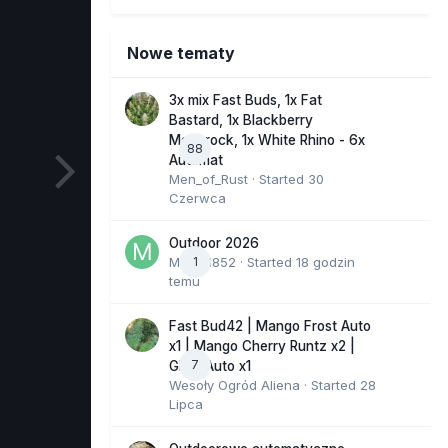
Nowe tematy
3x mix Fast Buds, 1x Fat
Bastard, 1x Blackberry
Moonrock, 1x White Rhino - 6x
88
Automat
Men_of_Rust
· Started
30
Czerwca
Outdoor 2026
Marcel852
1
· Started
18 godzin
temu
Fast Bud42 | Mango Frost Auto
x1 | Mango Cherry Runtz x2 |
7
GMO Auto x1
Wesoły Ogród Aliena
· Started
28
Lipca