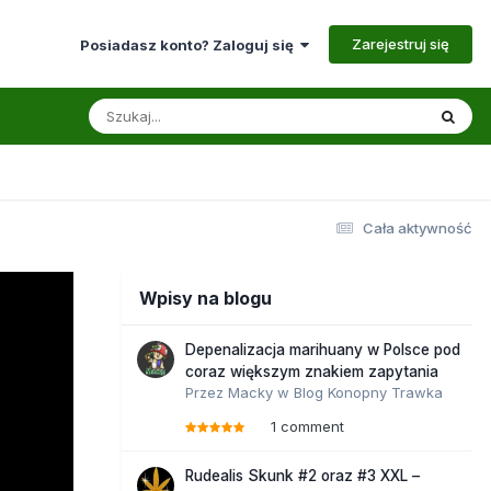
Zarejestruj się
Posiadasz konto? Zaloguj się
Cała aktywność
Wpisy na blogu
Depenalizacja marihuany w Polsce pod
coraz większym znakiem zapytania
Przez
Macky
w
Blog Konopny Trawka
1 comment
Rudealis Skunk #2 oraz #3 XXL –