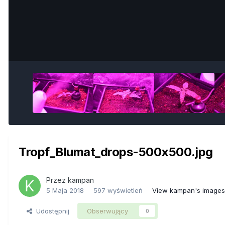
Tropf_Blumat_drops-500x500.jpg
Przez
kampan
5 Maja 2018
597 wyświetleń
View kampan's images
Udostępnij
Obserwujący
0