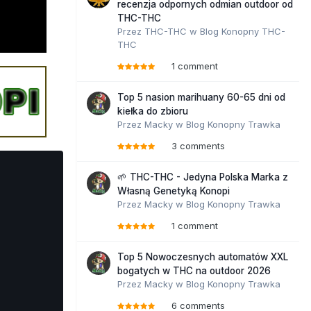
recenzja odpornych odmian outdoor od
THC-THC
Przez
THC-THC
w
Blog Konopny THC-
THC
1 comment
Top 5 nasion marihuany 60-65 dni od
kiełka do zbioru
Przez
Macky
w
Blog Konopny Trawka
3 comments
🌱 THC-THC - Jedyna Polska Marka z
Własną Genetyką Konopi
Przez
Macky
w
Blog Konopny Trawka
1 comment
Top 5 Nowoczesnych automatów XXL
bogatych w THC na outdoor 2026
Przez
Macky
w
Blog Konopny Trawka
6 comments