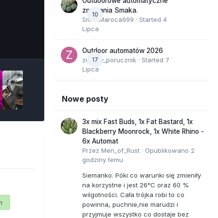
Outdoorowe automatyczne
zmagania Smaka.
10
SmakMaroca999
· Started
4
Lipca
e Tools
Outdoor automatów 2026
zielony_porucznik
17
· Started
7
Lipca
Nowe posty
3x mix Fast Buds, 1x Fat Bastard, 1x
Blackberry Moonrock, 1x White Rhino -
6x Automat
Przez
Men_of_Rust
·
Opublikowano
2
godziny temu
Siemanko. Póki co warunki się zmieniły
na korzystne i jest 26°C oraz 60 %
wilgotności. Cała trójka robi to co
n
powinna, puchnie,nie marudzi i
przyjmuje wszystko co dostaje bez