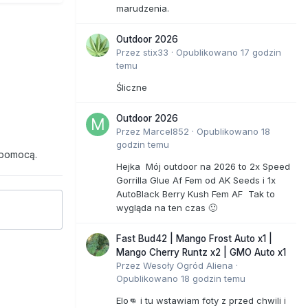
marudzenia.
Outdoor 2026
Przez
stix33
·
Opublikowano
17 godzin
temu
Śliczne
Outdoor 2026
Przez
Marcel852
·
Opublikowano
18
godzin temu
 pomocą.
Hejka Mój outdoor na 2026 to 2x Speed
Gorrilla Glue Af Fem od AK Seeds i 1x
AutoBlack Berry Kush Fem AF Tak to
wygląda na ten czas 🙂
Fast Bud42 | Mango Frost Auto x1 |
Mango Cherry Runtz x2 | GMO Auto x1
Przez
Wesoły Ogród Aliena
·
Opublikowano
18 godzin temu
Elo👊 i tu wstawiam foty z przed chwili i