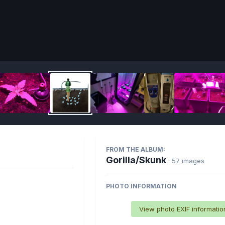
Imag
FROM THE ALBUM:
Gorilla/Skunk
· 57 images
PHOTO INFORMATION
View photo EXIF informatio