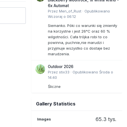
6x Automat
Przez
Men_of_Rust
·
Opublikowano
Wczoraj o 06:12
Siemanko. Póki co warunki się zmieniły
na korzystne i jest 26°C oraz 60 %
wilgotności. Cała trójka robi to co
powinna, puchnie,nie marudzi i
przyjmuje wszystko co dostaje bez
marudzenia.
Outdoor 2026
Przez
stix33
·
Opublikowano
Środa o
14:40
Śliczne
Gallery Statistics
65.3 tys.
Images