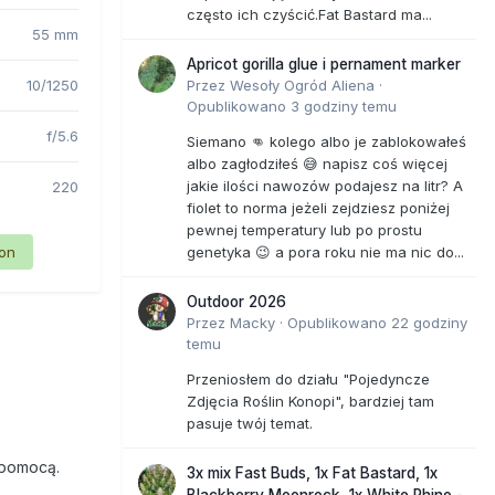
często ich czyścić.Fat Bastard ma...
55 mm
Apricot gorilla glue i pernament marker
10/1250
Przez
Wesoły Ogród Aliena
·
Opublikowano
3 godziny temu
f/5.6
Siemano 👊 kolego albo je zablokowałeś
albo zagłodziłeś 😅 napisz coś więcej
jakie ilości nawozów podajesz na litr? A
220
fiolet to norma jeżeli zejdziesz poniżej
pewnej temperatury lub po prostu
ion
genetyka 😉 a pora roku nie ma nic do...
Outdoor 2026
Przez
Macky
·
Opublikowano
22 godziny
temu
Przeniosłem do działu "Pojedyncze
Zdjęcia Roślin Konopi", bardziej tam
pasuje twój temat.
 pomocą.
3x mix Fast Buds, 1x Fat Bastard, 1x
Blackberry Moonrock, 1x White Rhino -