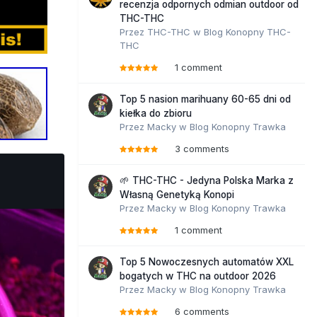
recenzja odpornych odmian outdoor od
THC-THC
Przez
THC-THC
w
Blog Konopny THC-
THC
1 comment
Top 5 nasion marihuany 60-65 dni od
kiełka do zbioru
Przez
Macky
w
Blog Konopny Trawka
3 comments
🌱 THC-THC - Jedyna Polska Marka z
Własną Genetyką Konopi
Przez
Macky
w
Blog Konopny Trawka
1 comment
Top 5 Nowoczesnych automatów XXL
bogatych w THC na outdoor 2026
Przez
Macky
w
Blog Konopny Trawka
6 comments