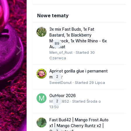
Nowe tematy
3x mix Fast Buds, 1x Fat
Bastard, 1x Blackberry
Moonrock, 1x White Rhino - 6x
89
Automat
Men_of_Rust
· Started
30
Czerwca
Apricot gorilla glue i pernament
2
marker
SweetDonut
· Started
29 Lipca
Outdoor 2026
Marcel852
2
· Started
Środa o
13:50
Fast Bud42 | Mango Frost Auto
x1 | Mango Cherry Runtz x2 |