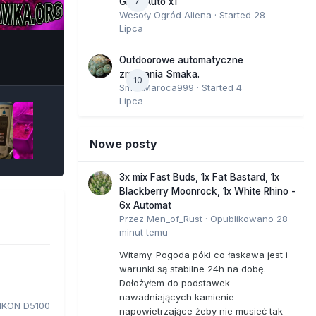
7
GMO Auto x1
Wesoły Ogród Aliena
· Started
28
Lipca
e Tools
Outdoorowe automatyczne
zmagania Smaka.
10
SmakMaroca999
· Started
4
Lipca
Nowe posty
3x mix Fast Buds, 1x Fat Bastard, 1x
Blackberry Moonrock, 1x White Rhino -
6x Automat
Przez
Men_of_Rust
·
Opublikowano
28
minut temu
Witamy. Pogoda póki co łaskawa jest i
warunki są stabilne 24h na dobę.
Dołożyłem do podstawek
nawadniających kamienie
IKON D5100
napowietrzające żeby nie musieć tak