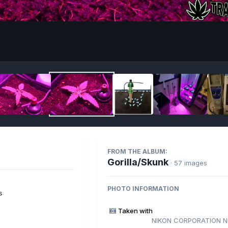
Imag
FROM THE ALBUM:
Gorilla/Skunk
· 57 images
PHOTO INFORMATION
s
Taken with
NIKON CORPORATION N