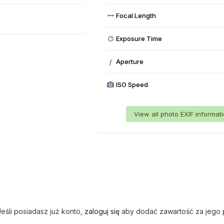
Focal Length
Exposure Time
Aperture
f
ISO Speed
View all photo EXIF informat
eśli posiadasz już konto,
zaloguj się
aby dodać zawartość za jego