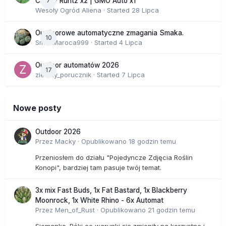
7
Cherry Runtz x2 | GMO Auto x1
Wesoły Ogród Aliena
· Started
28 Lipca
Outdoorowe automatyczne zmagania Smaka.
10
SmakMaroca999
· Started
4 Lipca
Outdoor automatów 2026
17
zielony_porucznik
· Started
7 Lipca
Nowe posty
Outdoor 2026
Przez
Macky
·
Opublikowano
18 godzin temu
Przeniosłem do działu "Pojedyncze Zdjęcia Roślin
Konopi", bardziej tam pasuje twój temat.
3x mix Fast Buds, 1x Fat Bastard, 1x Blackberry
Moonrock, 1x White Rhino - 6x Automat
Przez
Men_of_Rust
·
Opublikowano
21 godzin temu