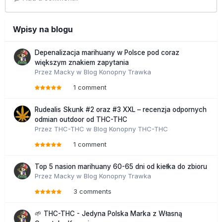
Wpisy na blogu
Depenalizacja marihuany w Polsce pod coraz
większym znakiem zapytania
Przez
Macky
w
Blog Konopny Trawka
1 comment
Rudealis Skunk #2 oraz #3 XXL – recenzja odpornych
odmian outdoor od THC-THC
Przez
THC-THC
w
Blog Konopny THC-THC
1 comment
Top 5 nasion marihuany 60-65 dni od kiełka do zbioru
Przez
Macky
w
Blog Konopny Trawka
3 comments
🌱 THC-THC - Jedyna Polska Marka z Własną