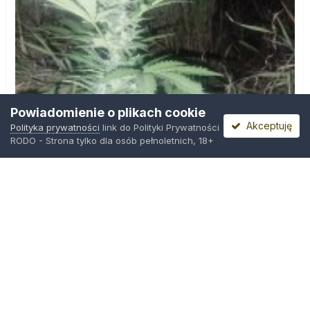
Powiadomienie o plikach cookie
Akceptuję
Polityka prywatności
link do Polityki Prywatności
RODO - Strona tylko dla osób pełnoletnich, 18+
IMG_20260804_221841.jpg
Przez
zielony_porucznik
,
Środa o 00:23
Polityka prywatności
Kontakt
Ciasteczka
Trawka.org
Powered by Invision Community