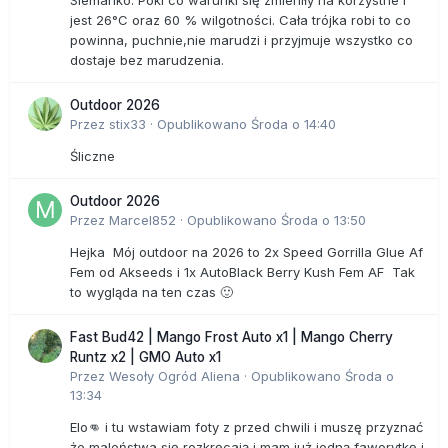
Siemanko. Póki co warunki się zmieniły na korzystne i
jest 26°C oraz 60 % wilgotności. Cała trójka robi to co
powinna, puchnie,nie marudzi i przyjmuje wszystko co
dostaje bez marudzenia.
Outdoor 2026
Przez
stix33
·
Opublikowano
Środa o 14:40
Śliczne
Outdoor 2026
Przez
Marcel852
·
Opublikowano
Środa o 13:50
Hejka Mój outdoor na 2026 to 2x Speed Gorrilla Glue Af
Fem od Akseeds i 1x AutoBlack Berry Kush Fem AF Tak
to wygląda na ten czas 🙂
Fast Bud42 | Mango Frost Auto x1 | Mango Cherry
Runtz x2 | GMO Auto x1
Przez
Wesoły Ogród Aliena
·
Opublikowano
Środa o
13:34
Elo👊 i tu wstawiam foty z przed chwili i muszę przyznać
że maleństwa się rozkręcają i mam już jedną faworytkę i