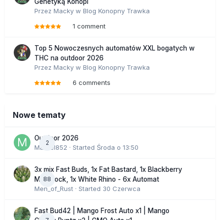
Genetyką Konopi
Przez
Macky
w
Blog Konopny Trawka
1 comment
Top 5 Nowoczesnych automatów XXL bogatych w
THC na outdoor 2026
Przez
Macky
w
Blog Konopny Trawka
6 comments
Nowe tematy
Outdoor 2026
2
Marcel852
· Started
Środa o 13:50
3x mix Fast Buds, 1x Fat Bastard, 1x Blackberry
88
Moonrock, 1x White Rhino - 6x Automat
Men_of_Rust
· Started
30 Czerwca
Fast Bud42 | Mango Frost Auto x1 | Mango